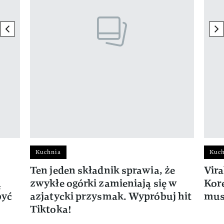
previous element
ne
Kuchnia
Kuc
Ten jeden składnik sprawia, że
Vir
ą
zwykłe ogórki zamieniają się w
Kor
być
azjatycki przysmak. Wypróbuj hit
mus
Tiktoka!