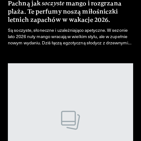
Pachną jak
soczyste
mango i rozgrzana
plaża. Te perfumy noszą miłośniczki
letnich zapachów w wakacje 2026.
Są soczyste, słoneczne i uzależniająco apetyczne. W sezonie
lato 2026 nuty mango wracają w wielkim stylu, ale w zupełnie
nowym wydaniu. Dziś łączą egzotyczną słodycz z drzewnymi
akordami, przyprawami, skórą czy nawet... benzyną. Efekt?
Zapachy, które przywołują wspomnienie wakacji jeszcze długo
po zachodzie słońca. Oto cztery kompozycje, które już teraz
podbijają serca miłośniczek letnich perfum.