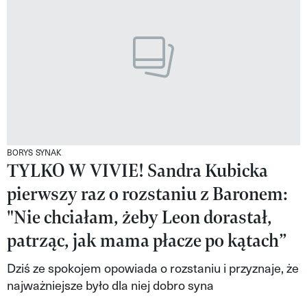
VIVA!LIFESTYLE
VIVA!MAN
VIVA!PEOPLE POWER
VIVA!ITAKA
MAGAZYN VIVA!
BORYS SYNAK
TYLKO W VIVIE! Sandra Kubicka
pierwszy raz o rozstaniu z Baronem:
"Nie chciałam, żeby Leon dorastał,
patrząc, jak mama płacze po kątach”
Dziś ze spokojem opowiada o rozstaniu i przyznaje, że
najważniejsze było dla niej dobro syna