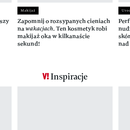
Makijaż
Uro
kszy
Zapomnij o rozsypanych cieniach
Per
na
wakacjach
. Ten kosmetyk robi
nud
makijaż oka w kilkanaście
skór
sekund!
nad
Inspiracje
Pokazywanie elementu 1 z 6