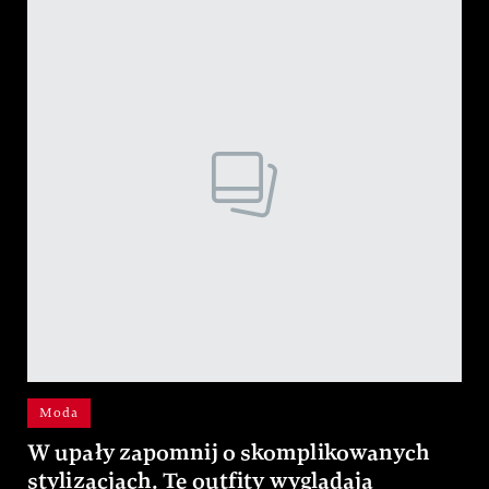
Moda
W upały zapomnij o skomplikowanych
stylizacjach. Te outfity wyglądają