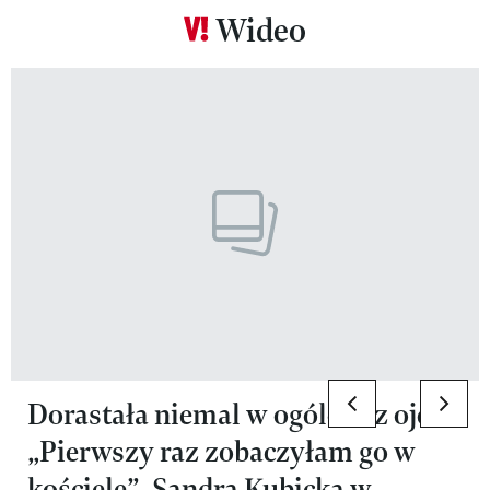
Wideo
Pokazywanie elementu 1 z 10
previous elemen
next 
Dorastała niemal w ogóle bez ojca:
„Pierwszy raz zobaczyłam go w
kościele”. Sandra Kubicka w