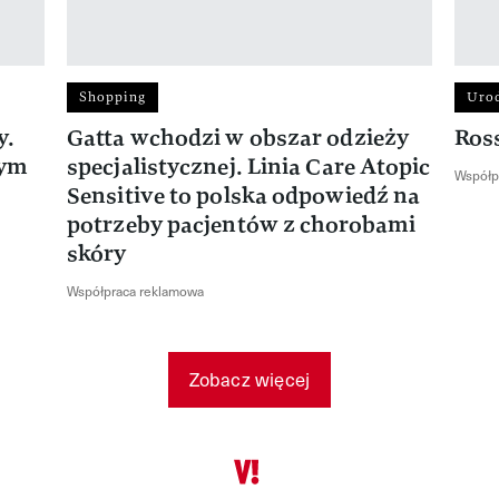
Shopping
Uro
y.
Gatta wchodzi w obszar odzieży
Ros
rym
specjalistycznej. Linia Care Atopic
Współp
Sensitive to polska odpowiedź na
potrzeby pacjentów z chorobami
skóry
Współpraca reklamowa
Zobacz więcej