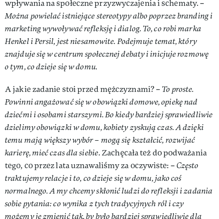
wpływania na społeczne przyzwyczajenia i schematy. –
Można powielać istniejące stereotypy albo poprzez branding i
marketing wywoływać refleksję i dialog. To, co robi marka
Henkel i Persil, jest niesamowite. Podejmuje temat, który
znajduje się w centrum społecznej debaty i inicjuje rozmowę
o tym, co dzieje się w domu.
A jakie zadanie stoi przed mężczyznami? –
To proste.
Powinni angażować się w obowiązki domowe, opiekę nad
dziećmi i osobami starszymi. Bo kiedy bardziej sprawiedliwie
dzielimy obowiązki w domu, kobiety zyskują czas. A dzięki
temu mają większy wybór – mogą się kształcić, rozwijać
karierę, mieć czas dla siebie
. Zachęcała też do podważania
tego, co przez lata uznawaliśmy za oczywiste: –
Często
traktujemy relacje i to, co dzieje się w domu, jako coś
normalnego. A my chcemy skłonić ludzi do refleksji i zadania
sobie pytania: co wynika z tych tradycyjnych ról i czy
możemy je zmienić tak, by było bardziej sprawiedliwie dla