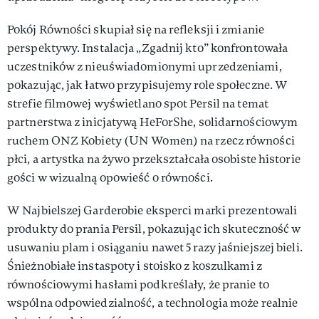
Pokój Równości skupiał się na refleksji i zmianie
perspektywy. Instalacja „Zgadnij kto” konfrontowała
uczestników z nieuświadomionymi uprzedzeniami,
pokazując, jak łatwo przypisujemy role społeczne. W
strefie filmowej wyświetlano spot Persil na temat
partnerstwa z inicjatywą HeForShe, solidarnościowym
ruchem ONZ Kobiety (UN Women) na rzecz równości
płci, a artystka na żywo przekształcała osobiste historie
gości w wizualną opowieść o równości.
W Najbielszej Garderobie eksperci marki prezentowali
produkty do prania Persil, pokazując ich skuteczność w
usuwaniu plam i osiąganiu nawet 5 razy jaśniejszej bieli.
Śnieżnobiałe instaspoty i stoisko z koszulkami z
równościowymi hasłami podkreślały, że pranie to
wspólna odpowiedzialność, a technologia może realnie