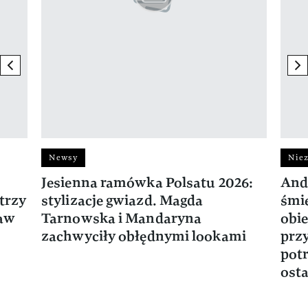
previous element
ne
Newsy
Niez
Jesienna ramówka Polsatu 2026:
And
trzy
stylizacje gwiazd. Magda
śmie
ław
Tarnowska i Mandaryna
obie
zachwyciły obłędnymi lookami
prz
potr
osta