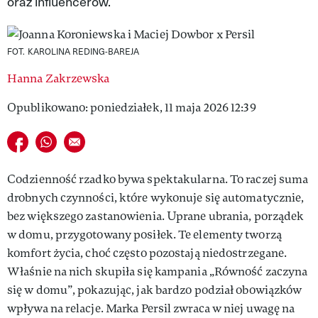
oraz influencerów.
VIVA!LIFESTYLE
VIVA!MAN
FOT. KAROLINA REDING-BAREJA
VIVA!PEOPLE POWER
Hanna Zakrzewska
Opublikowano: poniedziałek, 11 maja 2026 12:39
VIVA!ITAKA
MAGAZYN VIVA!
Udostępnij na facebook
Udostępnij na whatsapp
E-mail do przyjaciela
Codzienność rzadko bywa spektakularna. To raczej suma
drobnych czynności, które wykonuje się automatycznie,
bez większego zastanowienia. Uprane ubrania, porządek
w domu, przygotowany posiłek. Te elementy tworzą
komfort życia, choć często pozostają niedostrzegane.
Właśnie na nich skupiła się kampania „Równość zaczyna
się w domu”, pokazując, jak bardzo podział obowiązków
wpływa na relacje. Marka Persil zwraca w niej uwagę na