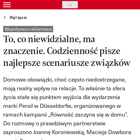
Skip
to
Gwiazdy
Styl życia
main
Ludzie
Współpraca reklamowa
content
To, co niewidzialne, ma
Moda
znaczenie. Codzienność pisze
Uroda
najlepsze scenariusze związków
Styl życia
Domowe obowiązki, choć często niedostrzegane,
Kultura
mają realny wpływ na relacje. To właśnie ta sfera
Wideo
życia stała się punktem wyjścia dla wydarzenia
marki Persil w Düsseldorfie, organizowanego w
Nasze akcje
ramach kampanii „Równość zaczyna się w domu”.
VIVA!ART
Do rozmowy o prawdziwym partnerstwie
zaproszono Joannę Koroniewską, Macieja Dowbora
VIVA!MODA