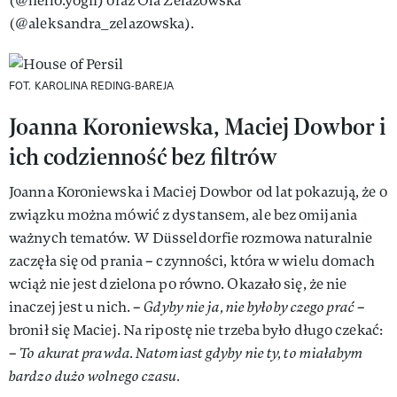
(@hello.yogii) oraz Ola Żelazowska
(@aleksandra_zelazowska).
FOT. KAROLINA REDING-BAREJA
Joanna Koroniewska, Maciej Dowbor i
ich codzienność bez filtrów
Joanna Koroniewska i Maciej Dowbor od lat pokazują, że o
związku można mówić z dystansem, ale bez omijania
ważnych tematów. W Düsseldorfie rozmowa naturalnie
zaczęła się od prania – czynności, która w wielu domach
wciąż nie jest dzielona po równo. Okazało się, że nie
inaczej jest u nich. –
Gdyby nie ja, nie byłoby czego prać
–
bronił się Maciej. Na ripostę nie trzeba było długo czekać:
–
To akurat prawda. Natomiast gdyby nie ty, to miałabym
bardzo dużo wolnego czasu.