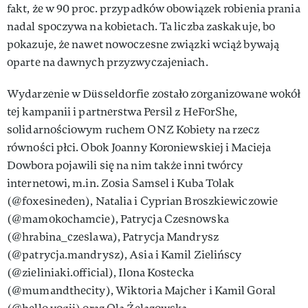
fakt, że w 90 proc. przypadków obowiązek robienia prania
nadal spoczywa na kobietach. Ta liczba zaskakuje, bo
pokazuje, że nawet nowoczesne związki wciąż bywają
oparte na dawnych przyzwyczajeniach.
Wydarzenie w Düsseldorfie zostało zorganizowane wokół
tej kampanii i partnerstwa Persil z HeForShe,
solidarnościowym ruchem ONZ Kobiety na rzecz
równości płci. Obok Joanny Koroniewskiej i Macieja
Dowbora pojawili się na nim także inni twórcy
internetowi, m.in. Zosia Samsel i Kuba Tolak
(@foxesineden), Natalia i Cyprian Broszkiewiczowie
(@mamokochamcie), Patrycja Czesnowska
(@hrabina_czeslawa), Patrycja Mandrysz
(@patrycja.mandrysz), Asia i Kamil Zielińscy
(@zieliniaki.official), Ilona Kostecka
(@mumandthecity), Wiktoria Majcher i Kamil Goral