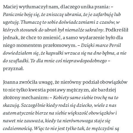
Maciej wytłumaczył nam, dlaczego unika prania: –
Panicznie boję się, że zniszczę ubrania, że je zafarbuję lub
ugotuję. Tłumaczę to sobie doświadczeniami z czasów, w
których stosunek do ubrań był niemalże sakralny
. Podkreślił
jednak, że chce to zmienić, a samo wydarzenie było dla
niego momentem przełomowym. –
Dzięki marce Persil
dowiedziałem się, że kapsułki wrzuca się na dno bębna, a nie
do szufladki. To dla mnie coś nieprawdopodobnego
–
przyznał.
Joanna zwróciła uwagę, że nierówny podział obowiązków
to nie tylko kwestia postawy mężczyzn, ale bardziej
złożony mechanizm: –
Kobiety same siebie trochę na to
skazują. Szczególnie kiedy rodzi się dziecko, wiele z nas
automatycznie bierze na siebie większość obowiązków i
nawet nie zauważa, kiedy ta nierównowaga staje się
codziennością. Więc to nie jest tylko tak, że mężczyźni są