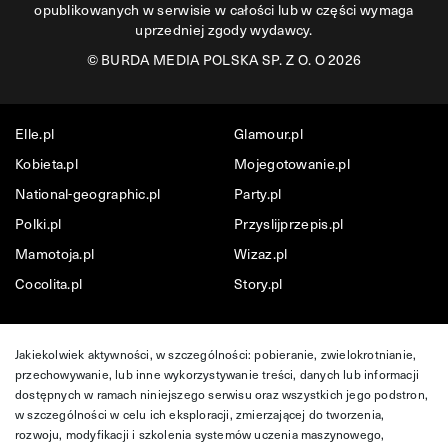
opublikowanych w serwisie w całości lub w części wymaga
uprzedniej zgody wydawcy.
©
BURDA MEDIA POLSKA SP. Z O. O 2026
Elle.pl
Glamour.pl
Kobieta.pl
Mojegotowanie.pl
National-geographic.pl
Party.pl
Polki.pl
Przyslijprzepis.pl
Mamotoja.pl
Wizaz.pl
Cocolita.pl
Story.pl
Jakiekolwiek aktywności, w szczególności: pobieranie, zwielokrotnianie,
przechowywanie, lub inne wykorzystywanie treści, danych lub informacji
dostępnych w ramach niniejszego serwisu oraz wszystkich jego podstron,
w szczególności w celu ich eksploracji, zmierzającej do tworzenia,
rozwoju, modyfikacji i szkolenia systemów uczenia maszynowego,