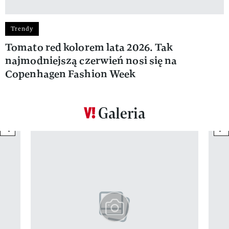
Trendy
Tomato red kolorem lata 2026. Tak
najmodniejszą czerwień nosi się na
Copenhagen Fashion Week
Galeria
previous element
ne
Pokazywanie elementu 1 z 12