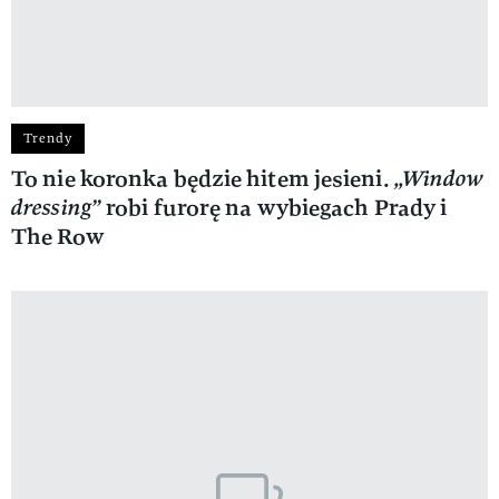
Trendy
To nie koronka będzie hitem jesieni.
„Window
dressing”
robi furorę na wybiegach Prady i
The Row