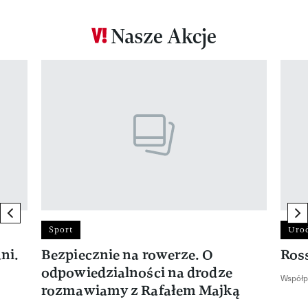
Nasze Akcje
Pokazywanie elementu 1 z 12
previous element
ne
Sport
Uro
ni.
Bezpiecznie na rowerze. O
Ros
odpowiedzialności na drodze
Współp
rozmawiamy z Rafałem Majką