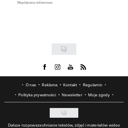
Współpraca reklamowa
Visit us on Facebook
Visit us on Instagram
Visit us on Youtube
Visit us on Rss
O nas
Reklama
Kontakt
Regulamin
Polityka prywatności
Newsletter
Moje zgody
Dalsze rozpowszechnianie tekstów, zdjęć i materiałów wideo