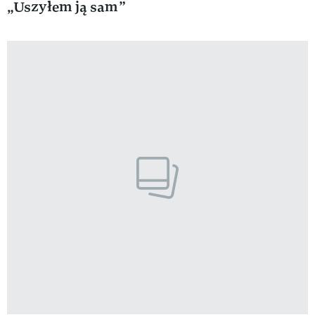
„Uszyłem ją sam”