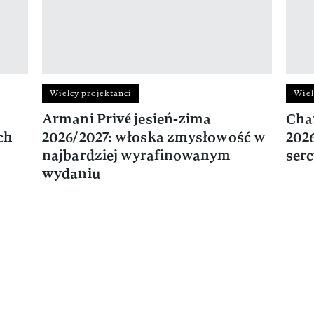
Wielcy projektanci
Wiel
Armani Privé jesień-zima
Cha
ch
2026/2027: włoska zmysłowość w
2026
najbardziej wyrafinowanym
ser
wydaniu