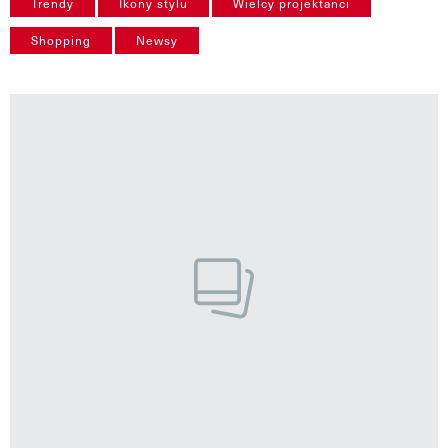
Trendy
Ikony stylu
Wielcy projektanci
VIVA!LIFESTYLE
Shopping
Newsy
VIVA!MAN
VIVA!PEOPLE POWER
VIVA!ITAKA
MAGAZYN VIVA!