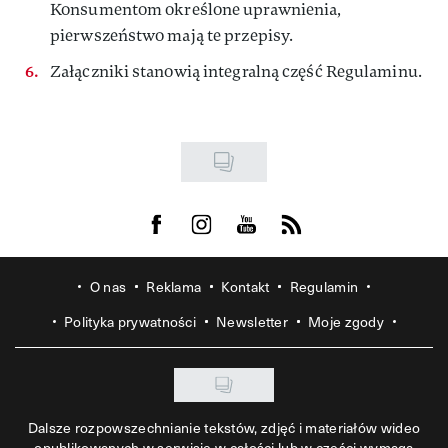
Konsumentom określone uprawnienia,
pierwszeństwo mają te przepisy.
Załączniki stanowią integralną część Regulaminu.
Visit us on Facebook
Visit us on Instagram
Visit us on Youtube
Visit us on Rss
O nas
Reklama
Kontakt
Regulamin
Polityka prywatności
Newsletter
Moje zgody
Dalsze rozpowszechnianie tekstów, zdjęć i materiałów wideo
opublikowanych w serwisie w całości lub w części wymaga