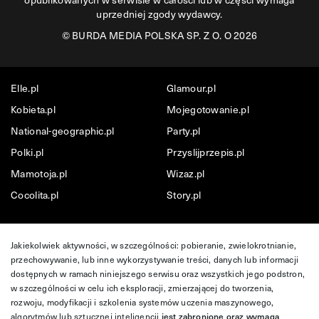
uprzedniej zgody wydawcy.
©
BURDA MEDIA POLSKA SP. Z O. O 2026
Elle.pl
Glamour.pl
Kobieta.pl
Mojegotowanie.pl
National-geographic.pl
Party.pl
Polki.pl
Przyslijprzepis.pl
Mamotoja.pl
Wizaz.pl
Cocolita.pl
Story.pl
Jakiekolwiek aktywności, w szczególności: pobieranie, zwielokrotnianie,
przechowywanie, lub inne wykorzystywanie treści, danych lub informacji
dostępnych w ramach niniejszego serwisu oraz wszystkich jego podstron,
w szczególności w celu ich eksploracji, zmierzającej do tworzenia,
rozwoju, modyfikacji i szkolenia systemów uczenia maszynowego,
algorytmów lub sztucznej inteligencji
jest zabronione oraz wymaga