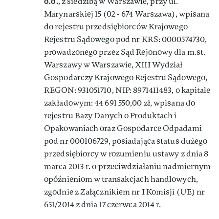
o.o.
, z siedzibą w Warszawie, przy ul.
Marynarskiej 15 (02 - 674 Warszawa), wpisana
do rejestru przedsiębiorców Krajowego
Rejestru Sądowego pod nr KRS: 0000574730,
prowadzonego przez Sąd Rejonowy dla m.st.
Warszawy w Warszawie, XIII Wydział
Gospodarczy Krajowego Rejestru Sądowego,
REGON: 931051710, NIP: 8971411483, o kapitale
zakładowym: 44 691 550,00 zł, wpisana do
rejestru Bazy Danych o Produktach i
Opakowaniach oraz Gospodarce Odpadami
pod nr 000106729, posiadająca status dużego
przedsiębiorcy w rozumieniu ustawy z dnia 8
marca 2013 r. o przeciwdziałaniu nadmiernym
opóźnieniom w transakcjach handlowych,
zgodnie z Załącznikiem nr I Komisji (UE) nr
651/2014 z dnia 17 czerwca 2014 r.