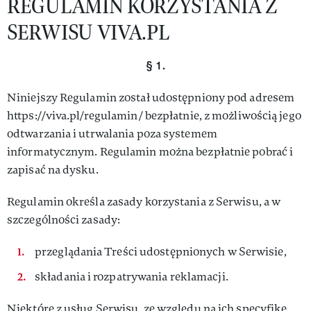
REGULAMIN KORZYSTANIA Z
VIVA!LIFESTYLE
SERWISU VIVA.PL
VIVA!MAN
§ 1.
VIVA!PEOPLE POWER
Niniejszy Regulamin został udostępniony pod adresem
VIVA!ITAKA
https://viva.pl/regulamin/ bezpłatnie, z możliwością jego
odtwarzania i utrwalania poza systemem
MAGAZYN VIVA!
informatycznym. Regulamin można bezpłatnie pobrać i
zapisać na dysku.
Regulamin określa zasady korzystania z Serwisu, a w
szczególności zasady:
przeglądania Treści udostępnionych w Serwisie,
składania i rozpatrywania reklamacji.
Niektóre z usług Serwisu, ze względu na ich specyfikę