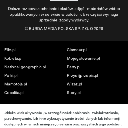
Dalsze rozpowszechnianie tekstów, zdjęć i materiałów wideo
opublikowanych w serwisie w całości lub w części wymaga
uprzedniej zgody wydawcy.
©
BURDA MEDIA POLSKA SP. Z O. O 2026
Elle.pl
Glamour.pl
Kobieta.pl
Mojegotowanie.pl
National-geographic.pl
Party.pl
Polki.pl
Przyslijprzepis.pl
Mamotoja.pl
Wizaz.pl
Cocolita.pl
Story.pl
Jakiekolwiek aktywności, w szczególności: pobieranie, zwielokrotnianie,
przechowywanie, lub inne wykorzystywanie treści, danych lub informacji
dostępnych w ramach niniejszego serwisu oraz wszystkich jego podstron,