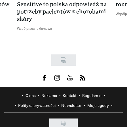
isów
Sensitive to polska odpowiedź na
roz
potrzeby pacjentów z chorobami
Współp
skóry
Współpraca reklamowa
Visit us on Facebook
Visit us on Instagram
Visit us on Youtube
Visit us on Rss
O nas
Reklama
Kontakt
Regulamin
Polityka prywatności
Newsletter
Moje zgody