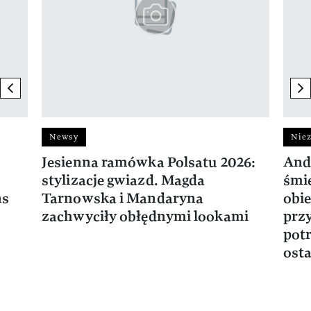
previous element
ne
Newsy
Niez
Jesienna ramówka Polsatu 2026:
And
stylizacje gwiazd. Magda
śmie
ns
Tarnowska i Mandaryna
obie
zachwyciły obłędnymi lookami
prz
potr
osta