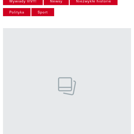
Wywiady VIVY!
Newsy
Niezwykłe historie
VIVA!LIFESTYLE
Polityka
Sport
VIVA!MAN
VIVA!PEOPLE POWER
VIVA!ITAKA
MAGAZYN VIVA!