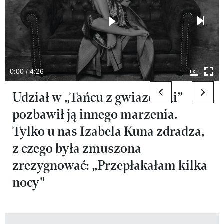
0:00 / 4:26
previous elemen
next 
Udział w „Tańcu z gwiazdami”
pozbawił ją innego marzenia.
Tylko u nas Izabela Kuna zdradza,
z czego była zmuszona
zrezygnować: „Przepłakałam kilka
nocy"