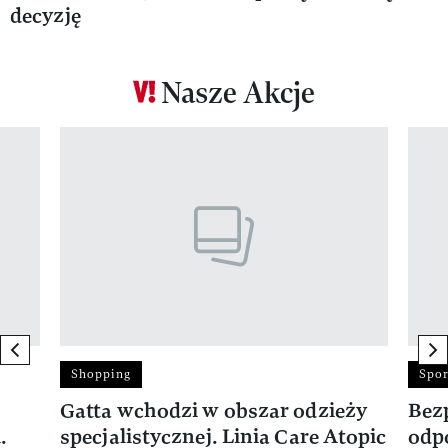
decyzję
Nasze Akcje
Pokazywanie elementu 1 z 12
previous element
ne
Shopping
Spor
Gatta wchodzi w obszar odzieży
Bez
.
specjalistycznej. Linia Care Atopic
odp