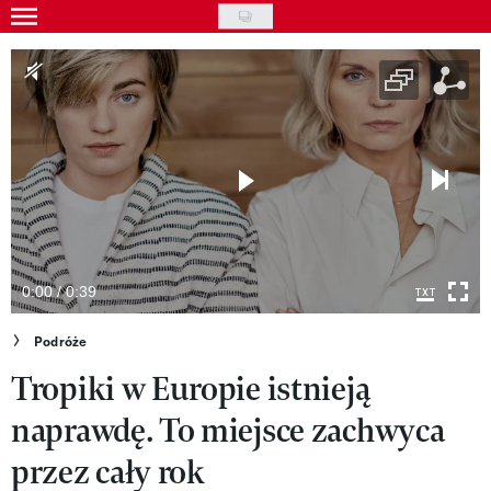
Skip
to
Gwiazdy
main
Ludzie
content
Moda
Uroda
Styl życia
Kultura
0:00 / 0:39
Wideo
Podróże
Tropiki w Europie istnieją
Nasze akcje
naprawdę. To miejsce zachwyca
VIVA!ART
przez cały rok
VIVA!MODA