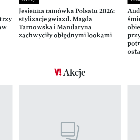
Jesienna ramówka Polsatu 2026:
And
trzy
stylizacje gwiazd. Magda
śmie
ław
Tarnowska i Mandaryna
obie
zachwyciły obłędnymi lookami
prz
potr
osta
Akcje
Pokazywanie elementu 1 z 17