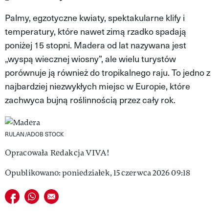
VIVA!LIFESTYLE
Palmy, egzotyczne kwiaty, spektakularne klify i
temperatury, które nawet zimą rzadko spadają
VIVA!MAN
poniżej 15 stopni. Madera od lat nazywana jest
VIVA!PEOPLE POWER
„wyspą wiecznej wiosny”, ale wielu turystów
porównuje ją również do tropikalnego raju. To jedno z
VIVA!ITAKA
najbardziej niezwykłych miejsc w Europie, które
MAGAZYN VIVA!
zachwyca bujną roślinnością przez cały rok.
RULAN/ADOB STOCK
Opracowała
Redakcja VIVA!
Opublikowano: poniedziałek, 15 czerwca 2026 09:18
Udostępnij na facebook
Udostępnij na whatsapp
E-mail do przyjaciela