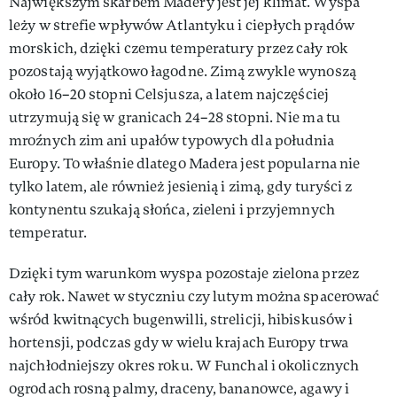
Największym skarbem Madery jest jej klimat. Wyspa
leży w strefie wpływów Atlantyku i ciepłych prądów
morskich, dzięki czemu temperatury przez cały rok
pozostają wyjątkowo łagodne. Zimą zwykle wynoszą
około 16–20 stopni Celsjusza, a latem najczęściej
utrzymują się w granicach 24–28 stopni. Nie ma tu
mroźnych zim ani upałów typowych dla południa
Europy. To właśnie dlatego Madera jest popularna nie
tylko latem, ale również jesienią i zimą, gdy turyści z
kontynentu szukają słońca, zieleni i przyjemnych
temperatur.
Dzięki tym warunkom wyspa pozostaje zielona przez
cały rok. Nawet w styczniu czy lutym można spacerować
wśród kwitnących bugenwilli, strelicji, hibiskusów i
hortensji, podczas gdy w wielu krajach Europy trwa
najchłodniejszy okres roku. W Funchal i okolicznych
ogrodach rosną palmy, draceny, bananowce, agawy i