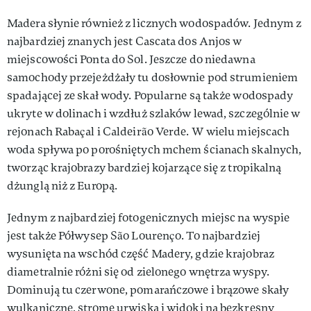
Madera słynie również z licznych wodospadów. Jednym z
najbardziej znanych jest Cascata dos Anjos w
miejscowości Ponta do Sol. Jeszcze do niedawna
samochody przejeżdżały tu dosłownie pod strumieniem
spadającej ze skał wody. Popularne są także wodospady
ukryte w dolinach i wzdłuż szlaków lewad, szczególnie w
rejonach Rabaçal i Caldeirão Verde. W wielu miejscach
woda spływa po porośniętych mchem ścianach skalnych,
tworząc krajobrazy bardziej kojarzące się z tropikalną
dżunglą niż z Europą.
Jednym z najbardziej fotogenicznych miejsc na wyspie
jest także Półwysep São Lourenço. To najbardziej
wysunięta na wschód część Madery, gdzie krajobraz
diametralnie różni się od zielonego wnętrza wyspy.
Dominują tu czerwone, pomarańczowe i brązowe skały
wulkaniczne, strome urwiska i widoki na bezkresny