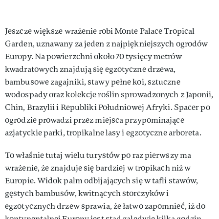
Jeszcze większe wrażenie robi Monte Palace Tropical
Garden, uznawany za jeden z najpiękniejszych ogrodów
Europy. Na powierzchni około 70 tysięcy metrów
kwadratowych znajdują się egzotyczne drzewa,
bambusowe zagajniki, stawy pełne koi, sztuczne
wodospady oraz kolekcje roślin sprowadzonych z Japonii,
Chin, Brazylii i Republiki Południowej Afryki. Spacer po
ogrodzie prowadzi przez miejsca przypominające
azjatyckie parki, tropikalne lasy i egzotyczne arboreta.
To właśnie tutaj wielu turystów po raz pierwszy ma
wrażenie, że znajduje się bardziej w tropikach niż w
Europie. Widok palm odbijających się w tafli stawów,
gęstych bambusów, kwitnących storczyków i
egzotycznych drzew sprawia, że łatwo zapomnieć, iż do
kontynentalnej Europy jest stąd zaledwie kilka godzin