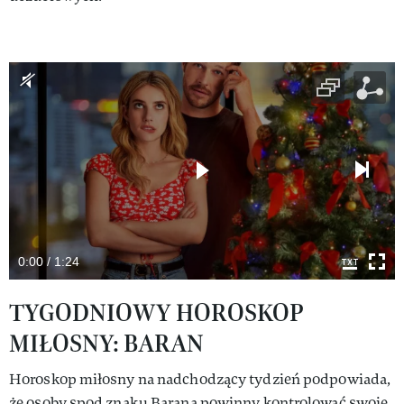
0:00 / 1:24
TYGODNIOWY HOROSKOP
MIŁOSNY: BARAN
Horoskop miłosny na nadchodzący tydzień podpowiada,
że osoby spod znaku Barana powinny kontrolować swoje