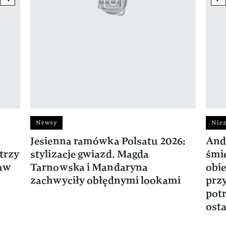
Newsy
Niez
Jesienna ramówka Polsatu 2026:
And
trzy
stylizacje gwiazd. Magda
śmie
ław
Tarnowska i Mandaryna
obie
zachwyciły obłędnymi lookami
prz
potr
osta