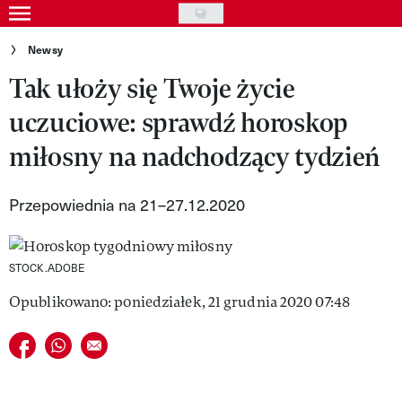
Skip
to
Gwiazdy
Newsy
main
Tak ułoży się Twoje życie
Ludzie
content
uczuciowe: sprawdź horoskop
Moda
miłosny na nadchodzący tydzień
Uroda
Styl życia
Przepowiednia na 21–27.12.2020
Kultura
STOCK.ADOBE
Wideo
Opublikowano: poniedziałek, 21 grudnia 2020 07:48
Nasze akcje
Udostępnij na facebook
Udostępnij na whatsapp
E-mail do przyjaciela
VIVA!ART
VIVA!MODA