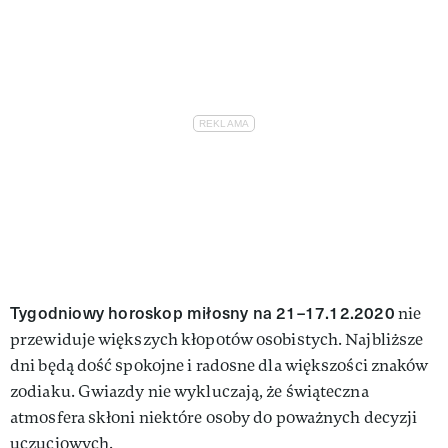
VIVA!LIFESTYLE
VIVA!MAN
VIVA!PEOPLE POWER
VIVA!ITAKA
MAGAZYN VIVA!
Tygodniowy horoskop miłosny na 21–17.12.2020
nie
przewiduje większych kłopotów osobistych. Najbliższe
dni będą dość spokojne i radosne dla większości znaków
zodiaku. Gwiazdy nie wykluczają, że świąteczna
atmosfera skłoni niektóre osoby do poważnych decyzji
uczuciowych.