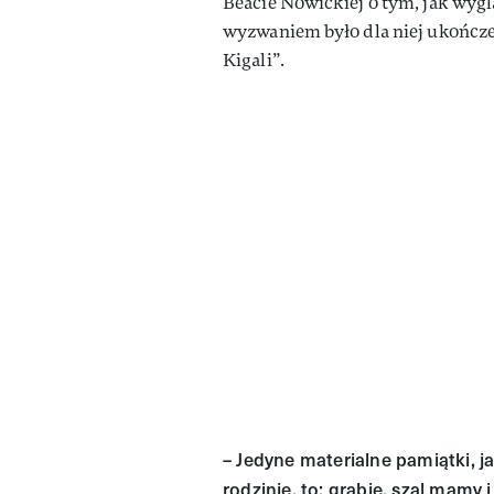
Beacie Nowickiej o tym, jak wygl
wyzwaniem było dla niej ukończen
Kigali”.
– Jedyne materialne pamiątki, 
rodzinie, to: grabie, szal mamy 