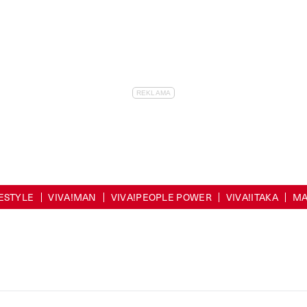
FESTYLE
VIVA!MAN
VIVA!PEOPLE POWER
VIVA!ITAKA
MA