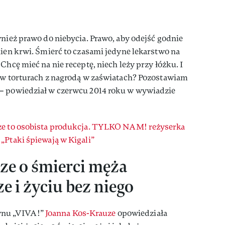
wnież prawo do niebycia. Prawo, aby odejść godnie
nien krwi. Śmierć to czasami jedyne lekarstwo na
Chcę mieć na nie receptę, niech leży przy łóżku. I
a w torturach z nagrodą w zaświatach? Pozostawiam
 – powiedział w czerwcu 2014 roku w wywiadzie
ze to osobista produkcja. TYLKO NAM! reżyserka
„Ptaki śpiewają w Kigali”
ze o śmierci męża
e i życiu bez niego
nu „VIVA!”
Joanna Kos-Krauze
opowiedziała