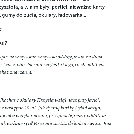
zysztofa, a w nim były: portfel, nieważne karty
 gumy do żucia, okulary, ładowarka...
e.
dka?
tapie, że wszystkim wszystko oddaję, mam za dużo
 z tym zrobić. Nie ma czegoś takiego, co chciałabym
 bez znaczenia.
 Ukochane okulary Krzysia wziął nasz przyjaciel,
zez następne 20 lat. Jak słynną kurtkę Cybulskiego,
 ciuchów wzięła rodzina, przyjaciele, resztę oddałam
cak weźmie syn? Po co ma tu stać do końca świata. Bez