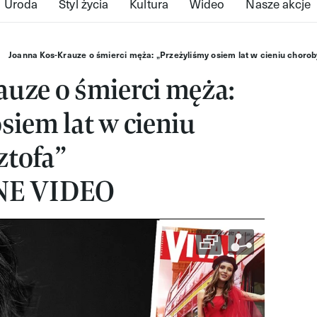
Uroda
Styl życia
Kultura
Wideo
Nasze akcje
Joanna Kos-Krauze o śmierci męża: „Przeżyliśmy osiem lat w cieniu cho
uze o śmierci męża:
siem lat w cieniu
ztofa”
E VIDEO