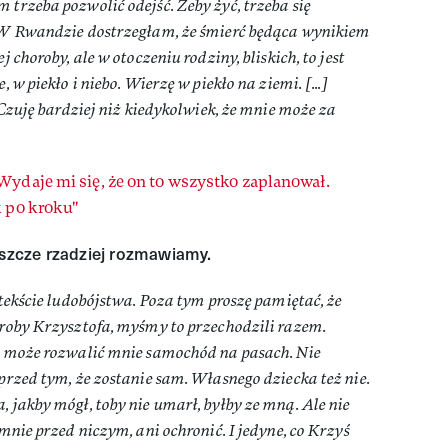
trzeba pozwolić odejść. Żeby żyć, trzeba się
 W Rwandzie dostrzegłam, że śmierć będąca wynikiem
 choroby, ale w otoczeniu rodziny, bliskich, to jest
 w piekło i niebo. Wierzę w piekło na ziemi. [...]
 Czuję bardziej niż kiedykolwiek, że mnie może za
Wydaje mi się, że on to wszystko zaplanował.
k po kroku"
eszcze rzadziej rozmawiamy.
tekście ludobójstwa. Poza tym proszę pamiętać, że
oroby Krzysztofa, myśmy to przechodzili razem.
i może rozwalić mnie samochód na pasach. Nie
przed tym, że zostanie sam. Własnego dziecka też nie.
 jakby mógł, toby nie umarł, byłby ze mną. Ale nie
mnie przed niczym, ani ochronić. I jedyne, co Krzyś