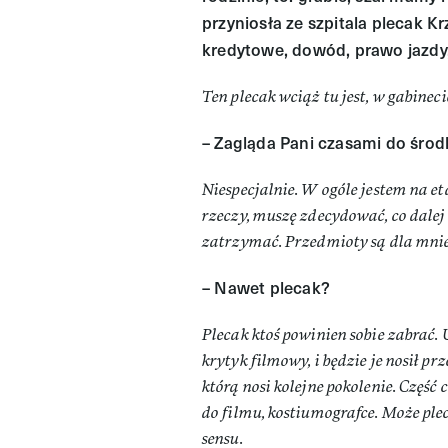
przyniosła ze szpitala plecak Kr
kredytowe, dowód, prawo jazdy,
Ten plecak wciąż tu jest, w gabineci
– Zagląda Pani czasami do śro
Niespecjalnie. W ogóle jestem na e
rzeczy, muszę zdecydować, co dalej
zatrzymać. Przedmioty są dla mnie
– Nawet plecak?
Plecak ktoś powinien sobie zabrać.
krytyk filmowy, i będzie je nosił pr
którą nosi kolejne pokolenie. Część
do filmu, kostiumografce. Może ple
sensu.