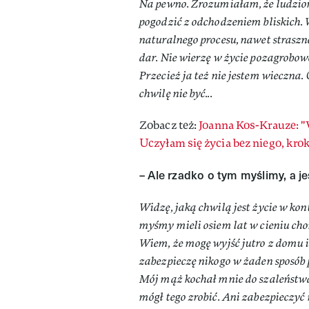
Na pewno. Zrozumiałam, że ludziom 
pogodzić z odchodzeniem bliskich.
naturalnego procesu, nawet strasznej
dar. Nie wierzę w życie pozagrobowe,
Przecież ja też nie jestem wieczna.
chwilę nie być...
Zobacz też:
Joanna Kos-Krauze: "
Uczyłam się życia bez niego, kro
– Ale rzadko o tym myślimy, a j
Widzę, jaką chwilą jest życie w kon
myśmy mieli osiem lat w cieniu ch
Wiem, że mogę wyjść jutro z domu 
zabezpieczę nikogo w żaden sposób 
Mój mąż kochał mnie do szaleństwa,
mógł tego zrobić. Ani zabezpieczyć 