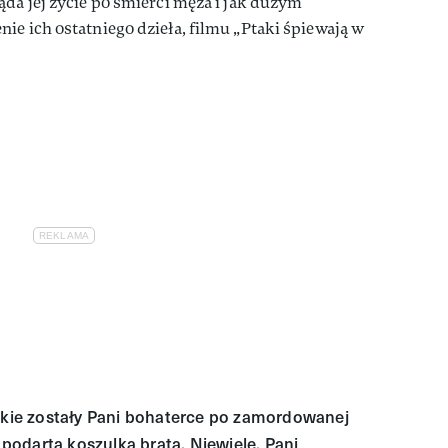
ąda jej życie po śmierci męża i jak dużym
ie ich ostatniego dzieła, filmu „Ptaki śpiewają w
jakie zostały Pani bohaterce po zamordowanej
i podarta koszulka brata. Niewiele. Pani