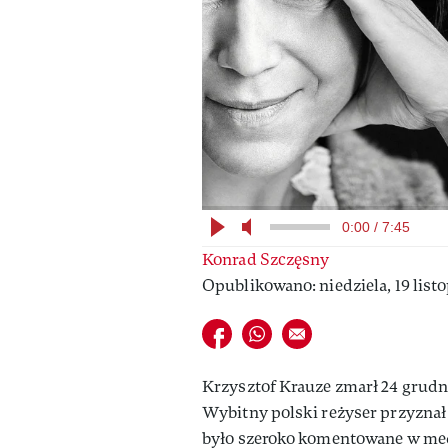
0:00 / 7:45
Konrad Szczęsny
Opublikowano: niedziela, 19 listo
Udostępnij na facebook
Udostępnij na whatsapp
E-mail do przyjaciela
Krzysztof Krauze zmarł 24 grudni
Wybitny polski reżyser przyznał 
było szeroko komentowane w me