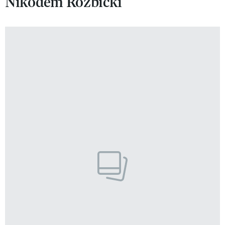
Nikodem Rozbicki
VIVA!LIFESTYLE
VIVA!MAN
VIVA!PEOPLE POWER
VIVA!ITAKA
MAGAZYN VIVA!