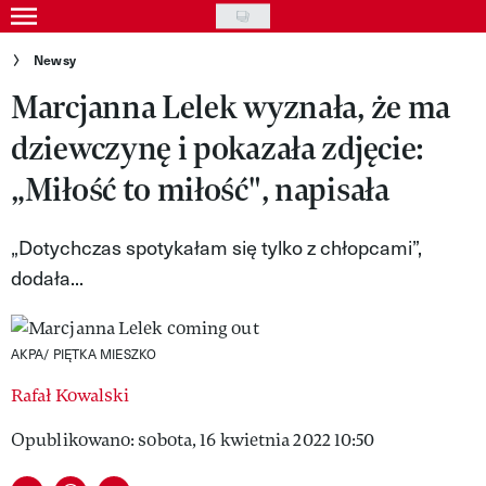
Skip
to
Gwiazdy
Newsy
main
Marcjanna Lelek wyznała, że ma
Ludzie
content
dziewczynę i pokazała zdjęcie:
Moda
„Miłość to miłość", napisała
Uroda
Styl życia
„Dotychczas spotykałam się tylko z chłopcami”,
dodała...
Kultura
Wideo
AKPA/ PIĘTKA MIESZKO
Nasze akcje
Rafał Kowalski
VIVA!ART
Opublikowano: sobota, 16 kwietnia 2022 10:50
VIVA!MODA