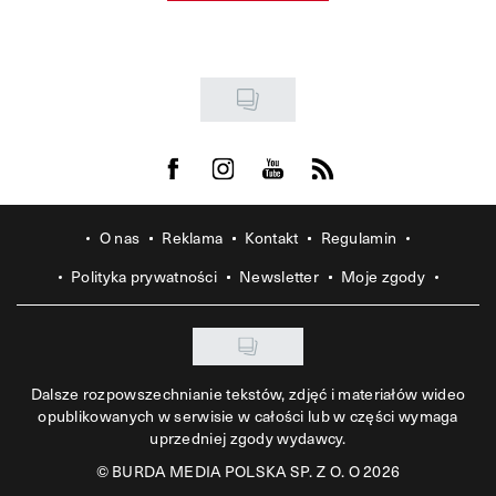
Visit us on Facebook
Visit us on Instagram
Visit us on Youtube
Visit us on Rss
O nas
Reklama
Kontakt
Regulamin
Polityka prywatności
Newsletter
Moje zgody
Dalsze rozpowszechnianie tekstów, zdjęć i materiałów wideo
opublikowanych w serwisie w całości lub w części wymaga
uprzedniej zgody wydawcy.
©
BURDA MEDIA POLSKA SP. Z O. O 2026