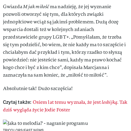
Gwiazda
M jak miłość
ma nadzieję, że jej wyznanie
pozwoli otworzyć się tym, dla których związki
jednopłciowe wciąż są jakimś problemem. Dużą dozę
wsparcia dostali też w kolejnych zdaniach
przedstawiciele grupy LGBT+. „Pomyślałam, że trzeba
się tym podzielić, bo wiem, że nie każdy ma to szczęście i
chciałabym dać przykład i tym, którzy rzadko to słyszą
powiedzieć: nie jesteście sami, każdy ma prawo kochać
kogo chce i być z kim chce”, dopisała Marcjanna i
zaznaczyła na sam koniec, że „miłość to miłość”.
Absolutnie tak! Dużo szczęścia!
Czytaj także:
Osiem lat temu wyznała, że jest
lesbijką.
Tak
dziś wygląda życie Jodie Foster
TRICOLORS/EAST NEWS