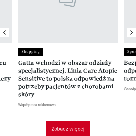
previous element
ne
Shopping
Spor
rcu
Gatta wchodzi w obszar odzieży
Bez
specjalistycznej. Linia Care Atopic
odp
ączy
Sensitive to polska odpowiedź na
roz
potrzeby pacjentów z chorobami
Współp
skóry
Współpraca reklamowa
Zobacz więcej