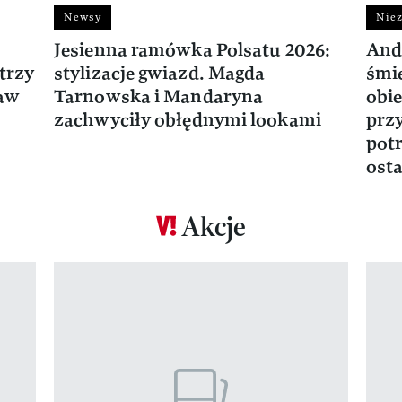
Newsy
Niez
Jesienna ramówka Polsatu 2026:
And
trzy
stylizacje gwiazd. Magda
śmie
ław
Tarnowska i Mandaryna
obie
zachwyciły obłędnymi lookami
prz
potr
osta
Akcje
Pokazywanie elementu 1 z 17