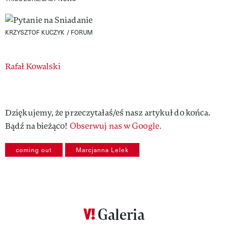
KRZYSZTOF KUCZYK / FORUM
Authors
Rafał Kowalski
Dziękujemy, że przeczytałaś/eś nasz artykuł do końca.
Bądź na bieżąco!
Obserwuj nas w Google.
coming out
Marcjanna Lelek
Galeria