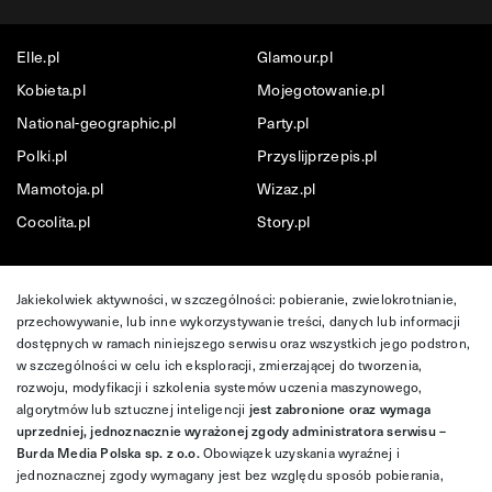
Elle.pl
Glamour.pl
Kobieta.pl
Mojegotowanie.pl
National-geographic.pl
Party.pl
Polki.pl
Przyslijprzepis.pl
Mamotoja.pl
Wizaz.pl
Cocolita.pl
Story.pl
Jakiekolwiek aktywności, w szczególności: pobieranie, zwielokrotnianie,
przechowywanie, lub inne wykorzystywanie treści, danych lub informacji
dostępnych w ramach niniejszego serwisu oraz wszystkich jego podstron,
w szczególności w celu ich eksploracji, zmierzającej do tworzenia,
rozwoju, modyfikacji i szkolenia systemów uczenia maszynowego,
algorytmów lub sztucznej inteligencji
jest zabronione oraz wymaga
uprzedniej, jednoznacznie wyrażonej zgody administratora serwisu –
Burda Media Polska sp. z o.o.
Obowiązek uzyskania wyraźnej i
jednoznacznej zgody wymagany jest bez względu sposób pobierania,