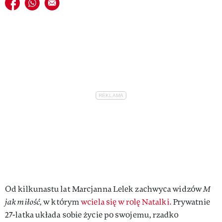
Udostępnij na facebook
Udostępnij na whatsapp
E-mail do przyjaciela
VIVA!LIFESTYLE
VIVA!MAN
VIVA!PEOPLE POWER
VIVA!ITAKA
MAGAZYN VIVA!
Od kilkunastu lat Marcjanna Lelek zachwyca widzów
M
jak miłość,
w którym
wciela się w rolę Natalki.
Prywatnie
27-latka układa sobie życie po swojemu, rzadko