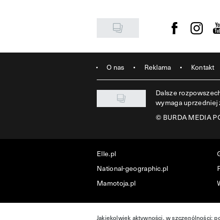
Visit us on F
Visit u
Vi
O nas
Reklama
Kontakt
Dalsze rozpowszechn
wymaga uprzedniej
©
BURDA MEDIA POL
Elle.pl
National-geographic.pl
P
Mamotoja.pl
Jakiekolwiek aktywności, w szczególności: p