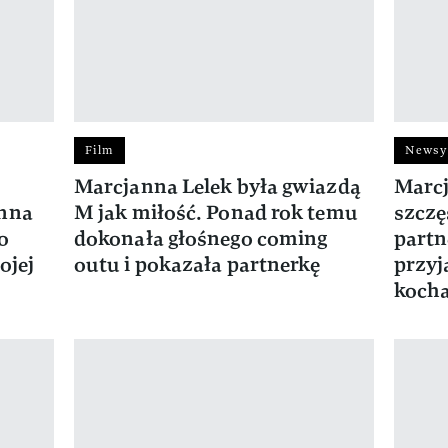
Film
Newsy
Marcjanna Lelek była gwiazdą
Marcj
anna
M jak miłość. Ponad rok temu
szczę
o
dokonała głośnego coming
partn
ojej
outu i pokazała partnerkę
przyj
kocha