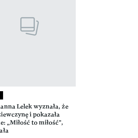
anna Lelek wyznała, że
iewczynę i pokazała
ie: „Miłość to miłość",
ała