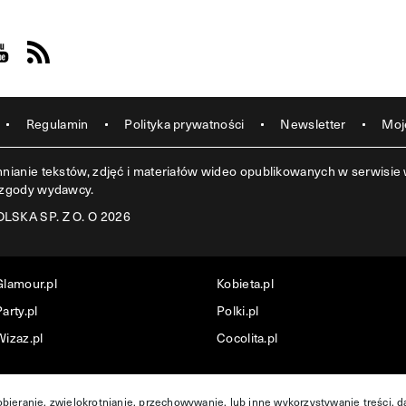
acebook
s on Instagram
sit us on Youtube
Visit us on Rss
Regulamin
Polityka prywatności
Newsletter
Moj
ianie tekstów, zdjęć i materiałów wideo opublikowanych w serwisie w
 zgody wydawcy.
SKA SP. Z O. O 2026
Glamour.pl
Kobieta.pl
arty.pl
Polki.pl
Wizaz.pl
Cocolita.pl
obieranie, zwielokrotnianie, przechowywanie, lub inne wykorzystywanie treści, 