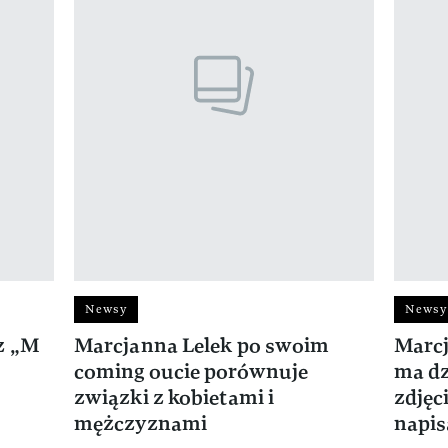
Newsy
Newsy
z „M
Marcjanna Lelek po swoim
Marcj
coming oucie porównuje
ma dz
związki z kobietami i
zdjęc
mężczyznami
napis