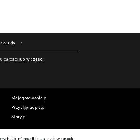
e zgody
 całości lub w części
Mojegotowanie.pl
Przyslijprzepis.pl
Story.pl
danych lub informacji dostępnych w ramach