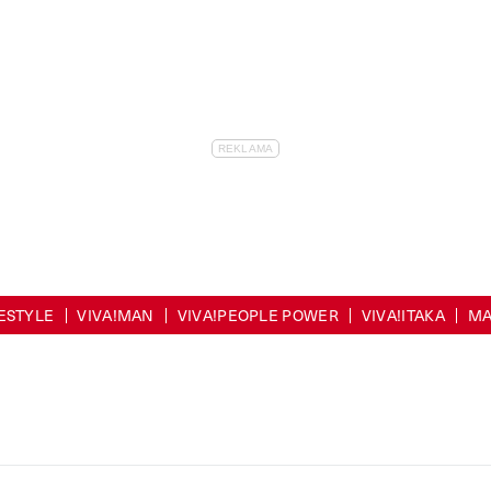
FESTYLE
VIVA!MAN
VIVA!PEOPLE POWER
VIVA!ITAKA
MA