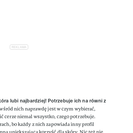
óra lubi najbardziej! Potrzebuje ich na równi z
wśród nich naprawdę jest w czym wybierać,
ć cerze niemal wszystko, czego potrzebuje.
ach, bo każdy z nich zapowiada inny profil
ną upiększającą korzyść dla skóry. Nic też nie