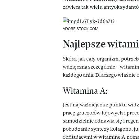
zawiera tak wielu antyoksydantó
ADOBE.STOCK.COM
Najlepsze witami
Skóra, jak cały organizm, potrzebu
wdzięczna szczególnie – witamin
każdego dnia. Dlaczego właśnie on
Witamina A:
Jest najważniejsza z punktu wi
pracę gruczołów łojowych i proc
samodzielnie odnawia się i regen
pobudzanie syntezy kolagenu, już
obfitującymi w witaminę A poma