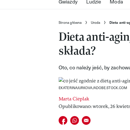
Gwiazdy
Ludzie
Moda
Strona główna
Uroda
Dieta anti-a
Dieta anti-aging
składa?
Oto, co należy jeść, by zachow
EKATERINAJURKOVA/ADOBE.STOCK.COM
Marta Cieplak
Opublikowano: wtorek, 26 kwietn
Udostępnij na facebook
Udostępnij na whatsapp
E-mail do przyjaciela