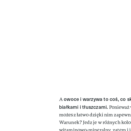
owoce i warzywa to coś, co sk
A
białkami i tłuszczami.
Ponieważ 
możesz łatwo dzięki nim zapewni
Warunek? Jedz je w różnych kolor
witaminowo-mineralny, zatem i in