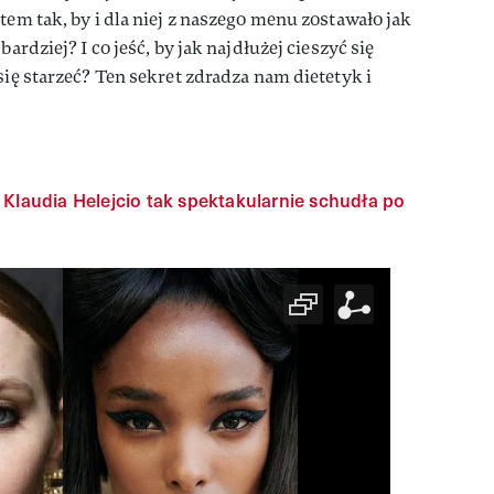
tem tak, by i dla niej z naszego menu zostawało jak
bardziej? I co jeść, by jak najdłużej cieszyć się
się starzeć? Ten sekret zdradza nam dietetyk i
e Klaudia Helejcio tak spektakularnie schudła po