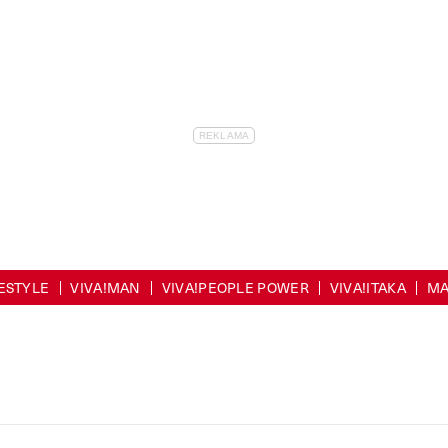
FESTYLE
VIVA!MAN
VIVA!PEOPLE POWER
VIVA!ITAKA
MA