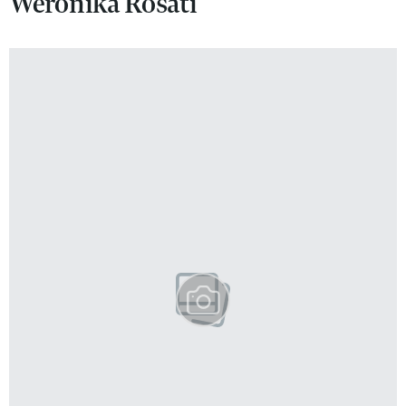
Weronika Rosati
VIVA!LIFESTYLE
VIVA!MAN
VIVA!PEOPLE POWER
VIVA!ITAKA
MAGAZYN VIVA!