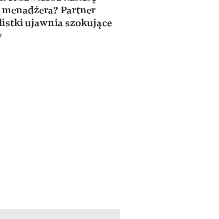
 menadżera? Partner
istki ujawnia szokujące
y