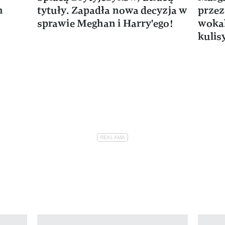
m
tytuły. Zapadła nowa decyzja w
przez
sprawie Meghan i Harry'ego!
wokal
kulis