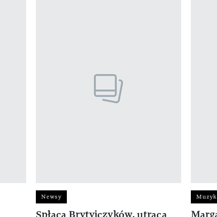
Newsy
Muzyk
Spłacą Brytyjczyków, utracą
Marga