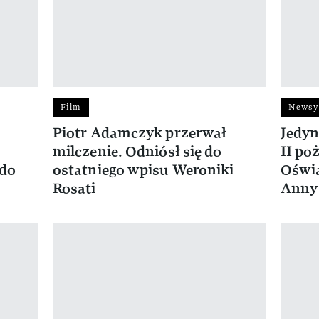
Film
Newsy
Piotr Adamczyk przerwał
Jedyn
milczenie. Odniósł się do
II po
 do
ostatniego wpisu Weroniki
Oświa
Rosati
Anny 