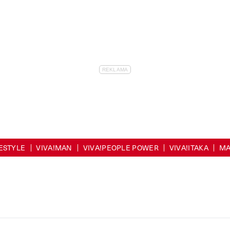
FESTYLE
VIVA!MAN
VIVA!PEOPLE POWER
VIVA!ITAKA
MA