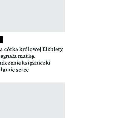
a córka królowej Elżbiety
żegnała matkę.
dczenie księżniczki
łamie serce