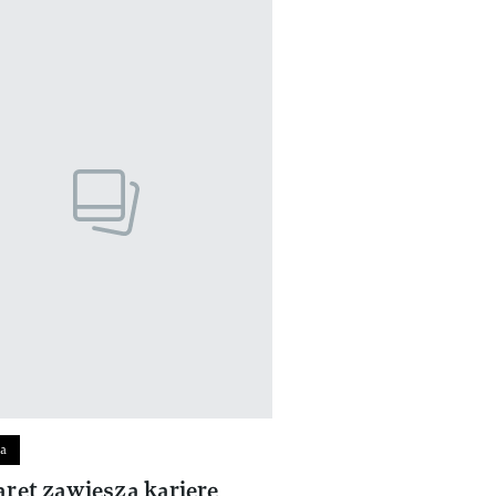
a
ret zawiesza karierę