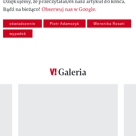
Dziękujemy, że przeczytałaś/eś nasz artykuł do końca.
Bądź na bieżąco!
Obserwuj nas w Google.
oświadczenie
Piotr Adamczyk
Weronika Rosati
wypadek
Galeria
Pokazywanie elementu 1 z 12