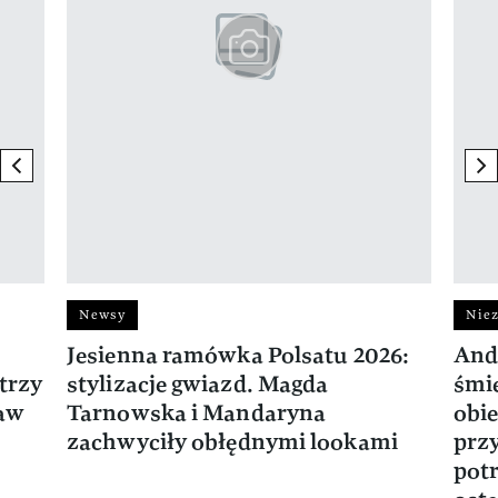
previous element
ne
Newsy
Niez
Jesienna ramówka Polsatu 2026:
And
trzy
stylizacje gwiazd. Magda
śmie
ław
Tarnowska i Mandaryna
obie
zachwyciły obłędnymi lookami
prz
potr