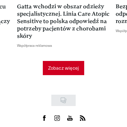
rcu
Gatta wchodzi w obszar odzieży
Bez
specjalistycznej. Linia Care Atopic
odp
ączy
Sensitive to polska odpowiedź na
roz
potrzeby pacjentów z chorobami
Współp
skóry
Współpraca reklamowa
Zobacz więcej
Visit us on Facebook
Visit us on Instagram
Visit us on Youtube
Visit us on Rss