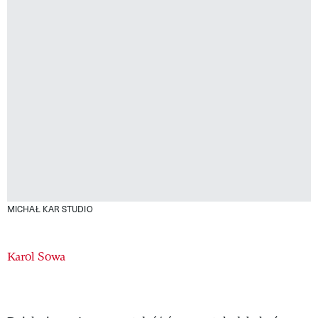
MICHAŁ KAR STUDIO
Authors
Karol Sowa