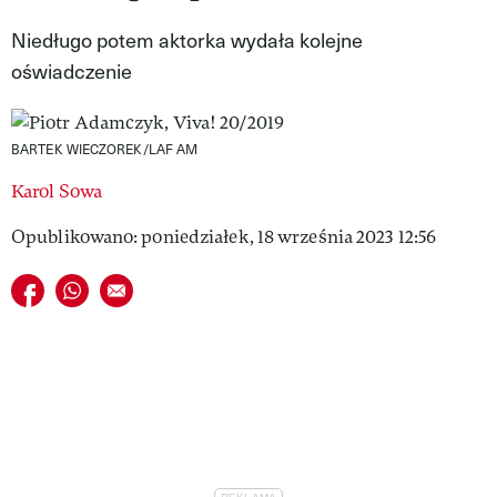
VIVA!LIFESTYLE
Niedługo potem aktorka wydała kolejne
oświadczenie
VIVA!MAN
VIVA!PEOPLE POWER
BARTEK WIECZOREK/LAF AM
VIVA!ITAKA
Karol Sowa
MAGAZYN VIVA!
Opublikowano: poniedziałek, 18 września 2023 12:56
Udostępnij na facebook
Udostępnij na whatsapp
E-mail do przyjaciela