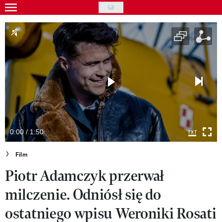
Skip
to
Gwiazdy
main
Ludzie
content
Moda
Uroda
Styl życia
Kultura
0:00 / 1:50
Wideo
Film
Piotr Adamczyk przerwał
Nasze akcje
milczenie. Odniósł się do
VIVA!ART
ostatniego wpisu Weroniki Rosati
VIVA!MODA