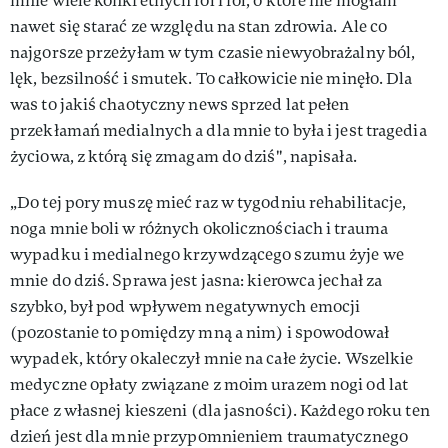
mnie wiele konkretnych ról i ról, o które nie mogłam
nawet się starać ze względu na stan zdrowia. Ale co
najgorsze przeżyłam w tym czasie niewyobrażalny ból,
lęk, bezsilność i smutek. To całkowicie nie minęło. Dla
was to jakiś chaotyczny news sprzed lat pełen
przekłamań medialnych a dla mnie to była i jest tragedia
życiowa, z którą się zmagam do dziś", napisała.
„Do tej pory muszę mieć raz w tygodniu rehabilitacje,
noga mnie boli w różnych okolicznościach i trauma
wypadku i medialnego krzywdzącego szumu żyje we
mnie do dziś. Sprawa jest jasna: kierowca jechał za
szybko, był pod wpływem negatywnych emocji
(pozostanie to pomiędzy mną a nim) i spowodował
wypadek, który okaleczył mnie na całe życie. Wszelkie
medyczne opłaty związane z moim urazem nogi od lat
płace z własnej kieszeni (dla jasności). Każdego roku ten
dzień jest dla mnie przypomnieniem traumatycznego