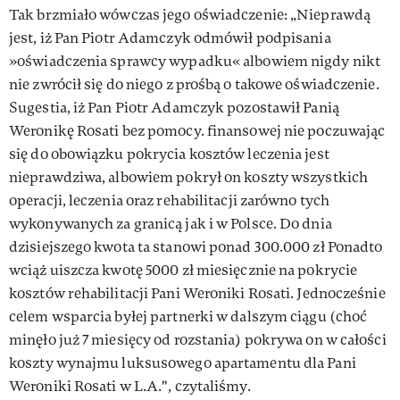
Tak brzmiało wówczas jego oświadczenie: „Nieprawdą
jest, iż Pan Piotr Adamczyk odmówił podpisania
»oświadczenia sprawcy wypadku« albowiem nigdy nikt
nie zwrócił się do niego z prośbą o takowe oświadczenie.
Sugestia, iż Pan Piotr Adamczyk pozostawił Panią
Weronikę Rosati bez pomocy. finansowej nie poczuwając
się do obowiązku pokrycia kosztów leczenia jest
nieprawdziwa, albowiem pokrył on koszty wszystkich
operacji, leczenia oraz rehabilitacji zarówno tych
wykonywanych za granicą jak i w Polsce. Do dnia
dzisiejszego kwota ta stanowi ponad 300.000 zł Ponadto
wciąż uiszcza kwotę 5000 zł miesięcznie na pokrycie
kosztów rehabilitacji Pani Weroniki Rosati. Jednocześnie
celem wsparcia byłej partnerki w dalszym ciągu (choć
minęło już 7 miesięcy od rozstania) pokrywa on w całości
koszty wynajmu luksusowego apartamentu dla Pani
Weroniki Rosati w L.A.", czytaliśmy.