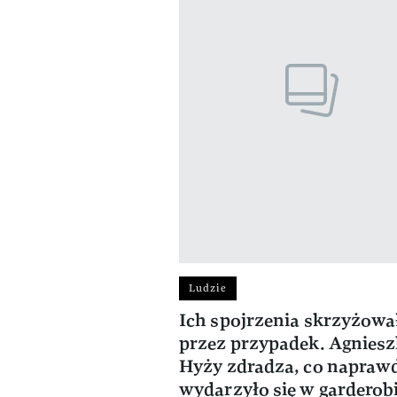
Ludzie
Ich spojrzenia skrzyżował
przez przypadek. Agnies
Hyży zdradza, co napraw
wydarzyło się w garderob