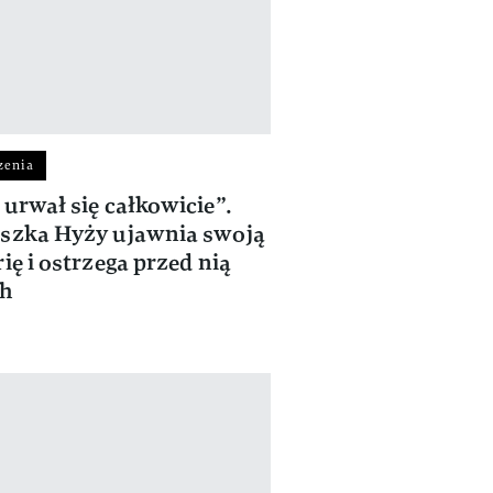
zenia
 urwał się całkowicie”.
szka Hyży ujawnia swoją
rię i ostrzega przed nią
ch