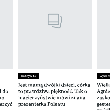
Rozrywka
Wydar
Jest mamą dwójki dzieci, córka
Wielk
i do
to prawdziwa piękność. Tak o
Agnie
no
macierzyństwie mówi znana
zask
ierzyć
prezenterka Polsatu
geste