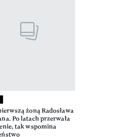
pierwszą żoną Radosława
na. Po latach przerwała
enie, tak wspomina
eństwo