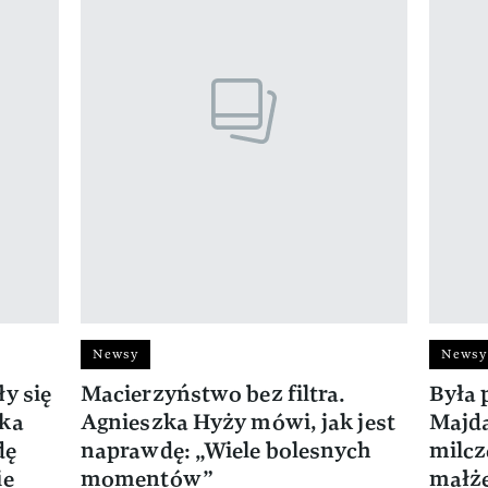
Newsy
Newsy
y się
Macierzyństwo bez filtra.
Była 
zka
Agnieszka Hyży mówi, jak jest
Majda
dę
naprawdę: „Wiele bolesnych
milcz
ie
momentów”
małż