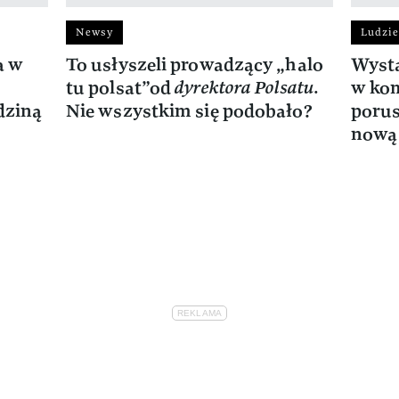
Newsy
Ludzie
a w
To usłyszeli prowadzący „halo
Wysta
tu polsat”od
dyrektora Polsatu.
w kom
dziną
Nie wszystkim się podobało?
porus
nową