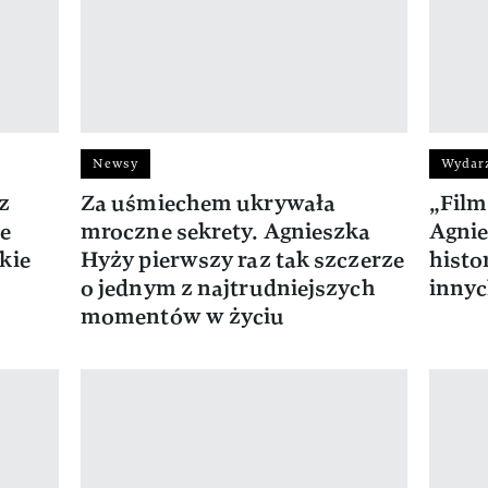
Newsy
Wydar
z
Za uśmiechem ukrywała
„Film
ie
mroczne sekrety. Agnieszka
Agnie
kie
Hyży pierwszy raz tak szczerze
histo
o jednym z najtrudniejszych
inny
momentów w życiu