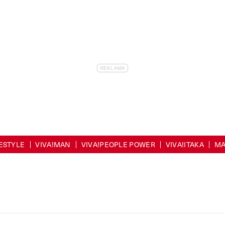
FESTYLE
VIVA!MAN
VIVA!PEOPLE POWER
VIVA!ITAKA
MA