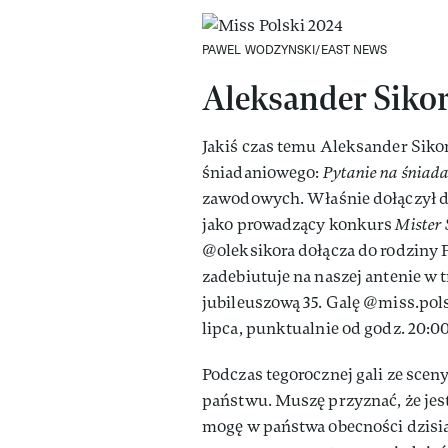
PAWEL WODZYNSKI/EAST NEWS
Aleksander Sikor
Jakiś czas temu Aleksander Sikor
śniadaniowego:
Pytanie na śniad
zawodowych. Właśnie dołączył 
jako prowadzący konkurs
Mister
@oleksikora dołącza do rodziny Po
zadebiutuje na naszej antenie w 
jubileuszową 35. Galę @miss.pols
lipca, punktualnie od godz. 20:00
Podczas tegorocznej gali ze scen
państwu. Muszę przyznać, że jest
mogę w państwa obecności dzisia