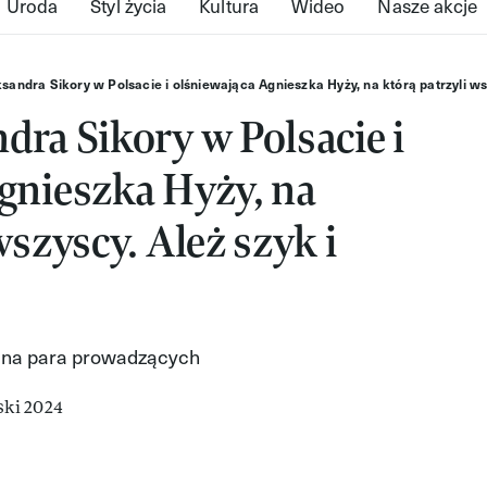
Uroda
Styl życia
Kultura
Wideo
Nasze akcje
sandra Sikory w Polsacie i olśniewająca Agnieszka Hyży, na którą patrzyli wsz
dra Sikory w Polsacie i
gnieszka Hyży, na
wszyscy. Ależ szyk i
ealna para prowadzących