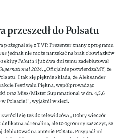
a przeszedł do Polsatu
a pożegnał się z TVP. Prezenter znany z programu
anie
jednak nie może narzekać na brak obowiązków
do ekipy
Polsatu
i już dwa dni temu zadebiutował
 Supernational 2024
. „Oficjalnie potwierdzaMY, że
lsatu! I tak się pięknie składa, że Aleksander
trakcie Festiwalu Piękna, współprowadząc
ki oraz Miss/Mister Supranational w dn. 4,5,6
 w Polsacie!", wyjaśnił w sieci.
y zwrócił się też do telewidzów: „Dobry wieczór
 delikatna adrenalina, ale to ogromny zaszczyt, że
j debiutować na antenie Polsatu. Przypadł mi