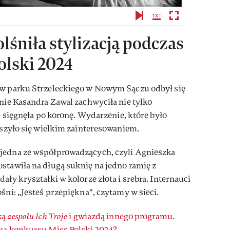
lśniła stylizacją podczas
olski 2024
 w parku Strzeleckiego w Nowym Sączu odbył się
nie Kasandra Zawal zachwyciła nie tylko
ie sięgnęła po koronę. Wydarzenie, które było
szyło się wielkim zainteresowaniem.
 jedna ze współprowadzących, czyli Agnieszka
stawiła na długą suknię na jedno ramię z
ały kryształki w kolorze złota i srebra. Internauci
śni: „Jesteś przepiękna", czytamy w sieci.
ką
zespołu Ich Troje
i gwiazdą innego programu.
tka konkursu Miss Polski 2024?