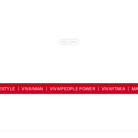
FESTYLE
VIVA!MAN
VIVA!PEOPLE POWER
VIVA!ITAKA
MA