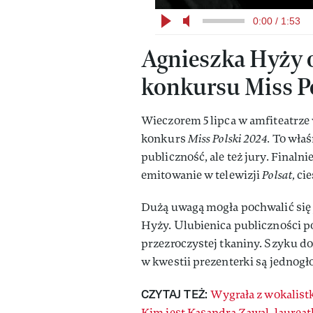
0:00 / 1:53
Agnieszka Hyży o
konkursu Miss P
Wieczorem 5 lipca w amfiteatrze
konkurs
Miss Polski 2024.
To właś
publiczność, ale też jury. Finaln
emitowanie w telewizji
Polsat,
cie
Dużą uwagą mogła pochwalić się
Hyży. Ulubienica publiczności po
przezroczystej tkaniny. Szyku dod
w kwestii prezenterki są jednogło
CZYTAJ TEŻ:
Wygrała z wokalist
Kim jest Kasandra Zawal, laurea