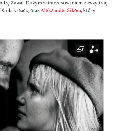
drę Zawal. Dużym zainteresowaniem cieszyli się
olśniła kreacją oraz
Aleksander Sikora
, który