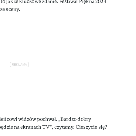
o jakże kluczowe zdanie. Festiwal Piękna 2024
ze sceny.
bieńcowi widzów pochwał. „Bardzo dobry
będzie na ekranach TV", czytamy. Cieszycie się?