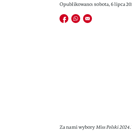
Opublikowano: sobota, 6 lipca 202
Udostępnij na facebook
Udostępnij na whatsapp
E-mail do przyjaciela
Za nami wybory
Miss Polski 2024
.