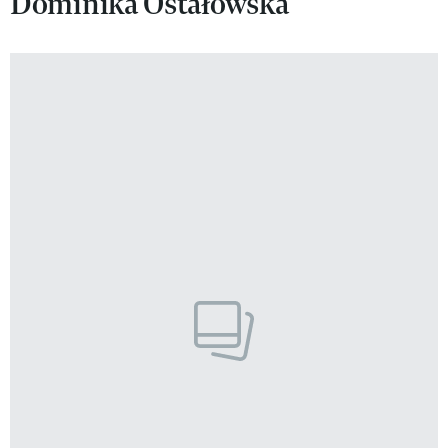
Dominika Ostałowska
VIVA!LIFESTYLE
VIVA!MAN
VIVA!PEOPLE POWER
VIVA!ITAKA
MAGAZYN VIVA!