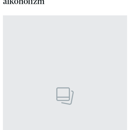
alkoholizm
VIVA!LIFESTYLE
VIVA!MAN
VIVA!PEOPLE POWER
VIVA!ITAKA
MAGAZYN VIVA!