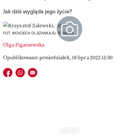
VIVA!LIFESTYLE
Jak dziś wygląda jego życie?
VIVA!MAN
FOT. WOJCIECH OLSZANKA/EAST NEWS
VIVA!PEOPLE POWER
Olga Figaszewska
VIVA!ITAKA
Opublikowano: poniedziałek, 18 lipca 2022 12:50
MAGAZYN VIVA!
Udostępnij na facebook
Udostępnij na whatsapp
E-mail do przyjaciela