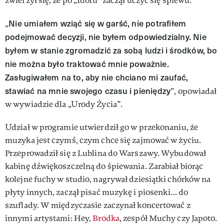
zwierzył się, że po „Idolu” zaczął uczyć się śpiewu.
Nie umiałem wziąć się w garść, nie potrafiłem
„
podejmować decyzji, nie byłem odpowiedzialny. Nie
byłem w stanie zgromadzić za sobą ludzi i środków, bo
nie można było traktować mnie poważnie.
Zasługiwałem na to, aby nie chciano mi zaufać,
stawiać na mnie swojego czasu i pieniędzy
”, opowiadał
w wywiadzie dla „Urody Życia”.
Udział w programie utwierdził go w przekonaniu, że
muzyka jest czymś, czym chce się zajmować w życiu.
Przeprowadził się z Lublina do Warszawy. Wybudował
kabinę dźwiękoszczelną do śpiewania. Zarabiał biorąc
kolejne fuchy w studio, nagrywał dziesiątki chórków na
płyty innych, zaczął pisać muzykę i piosenki... do
szuflady. W międzyczasie zaczynał koncertować z
innymi artystami: Hey,
Brodka
, zespół Muchy czy Japoto.