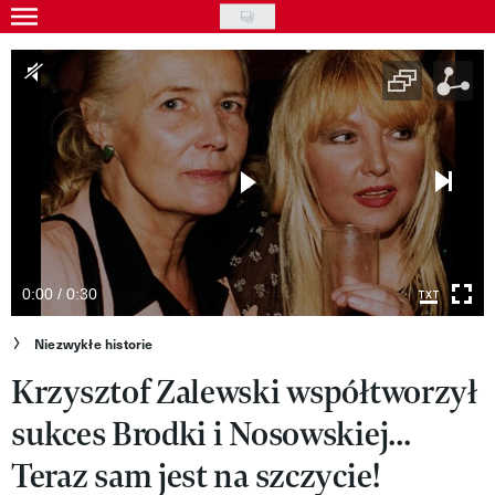
Skip
to
Gwiazdy
main
Ludzie
content
Moda
Uroda
Styl życia
Kultura
0:00 / 0:30
Wideo
Niezwykłe historie
Krzysztof Zalewski współtworzył
Nasze akcje
sukces Brodki i Nosowskiej...
VIVA!ART
Teraz sam jest na szczycie!
VIVA!MODA