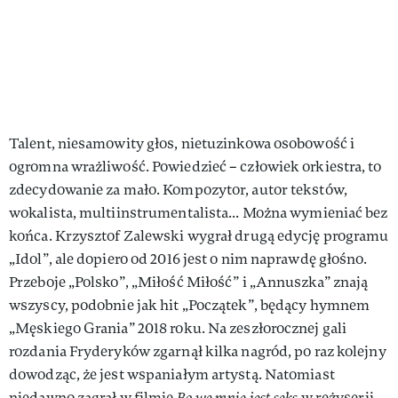
Talent, niesamowity głos, nietuzinkowa osobowość i
ogromna wrażliwość. Powiedzieć – człowiek orkiestra, to
zdecydowanie za mało. Kompozytor, autor tekstów,
wokalista, multiinstrumentalista... Można wymieniać bez
końca. Krzysztof Zalewski wygrał drugą edycję programu
„Idol”, ale dopiero od 2016 jest o nim naprawdę głośno.
Przeboje „Polsko”, „Miłość Miłość” i „Annuszka” znają
wszyscy, podobnie jak hit „Początek”, będący hymnem
„Męskiego Grania” 2018 roku. Na zeszłorocznej gali
rozdania Fryderyków zgarnął kilka nagród, po raz kolejny
dowodząc, że jest wspaniałym artystą. Natomiast
niedawno zagrał w filmie
Bo we mnie jest seks
w reżyserii