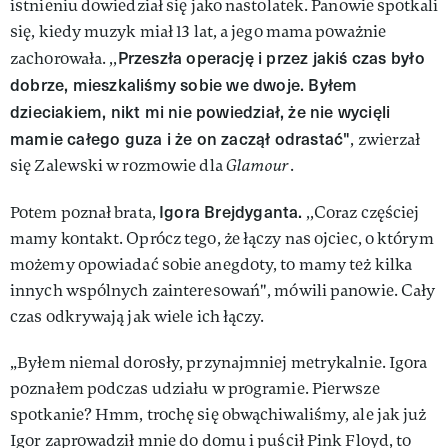
istnieniu dowiedział się jako nastolatek. Panowie spotkali
się, kiedy muzyk miał 13 lat, a jego mama poważnie
Przeszła operację i przez jakiś czas było
zachorowała. ,,
dobrze, mieszkaliśmy sobie we dwoje. Byłem
dzieciakiem, nikt mi nie powiedział, że nie wycięli
mamie całego guza i że on zaczął odrastać"
, zwierzał
się Zalewski w rozmowie dla
Glamour
.
Igora Brejdyganta.
Potem poznał brata,
,,Coraz częściej
mamy kontakt. Oprócz tego, że łączy nas ojciec, o którym
możemy opowiadać sobie anegdoty, to mamy też kilka
innych wspólnych zainteresowań", mówili panowie. Cały
czas odkrywają jak wiele ich łączy.
„Byłem niemal dorosły, przynajmniej metrykalnie. Igora
poznałem podczas udziału w programie. Pierwsze
spotkanie? Hmm, trochę się obwąchiwaliśmy, ale jak już
Igor zaprowadził mnie do domu i puścił Pink Floyd, to