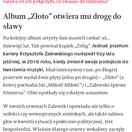
Farida: co ich połączyło, co
zmusiło
do rozstania?
Album „Złoto” otwiera mu drogę do
sławy
Na kolejny album artysty fani musieli czekać aż...
Jednak przełom
dziewięć lat. Tak powstał krążek „Zelig”.
kariery Krzysztofa Zalewskiego nadszedł trzy lata
później, w 2016 roku, kiedy zmienił swoje podejście do
tworzenia muzyki.
Miał intensywny czas, po długiej
przerwie wydał dwie płyty jedna po drugiej – „Złoto” (z
której pochodzi hit „Miłość Miłość”) i
„
Zalewski śpiewa
Niemena”. Obie spotkały się z dużym uznaniem.
W swoich utworach Zalewski opowiada nie tylko o
miłości czy wewnętrznych rozterkach, ale także zabiera
głos w kwestii sytuacji społeczno-politycznej. Jest
bezpośredni. Właśnie dlatego utwory wokalisty zaczęły