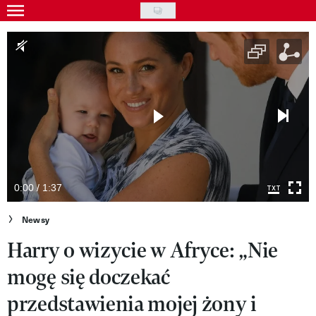
Skip
to
Gwiazdy
main
Ludzie
content
Moda
Uroda
Styl życia
Kultura
0:00 / 1:37
Wideo
Newsy
Harry o wizycie w Afryce: „Nie
Nasze akcje
mogę się doczekać
VIVA!ART
przedstawienia mojej żony i
VIVA!MODA