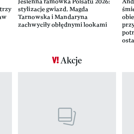
Jesienna ramówka Polsatu 2026:
And
trzy
stylizacje gwiazd. Magda
śmie
ław
Tarnowska i Mandaryna
obie
zachwyciły obłędnymi lookami
prz
potr
osta
Akcje
Pokazywanie elementu 1 z 17