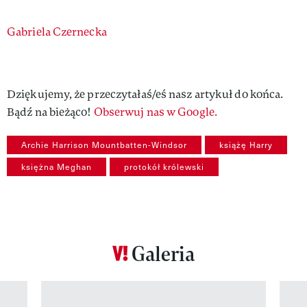
Authors
Gabriela Czernecka
Dziękujemy, że przeczytałaś/eś nasz artykuł do końca.
Bądź na bieżąco!
Obserwuj nas w Google.
Archie Harrison Mountbatten-Windsor
książę Harry
księżna Meghan
protokół królewski
Galeria
Pokazywanie elementu 1 z 12