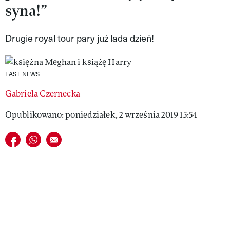
syna!”
VIVA!LIFESTYLE
VIVA!MAN
Drugie royal tour pary już lada dzień!
VIVA!PEOPLE POWER
EAST NEWS
VIVA!ITAKA
Gabriela Czernecka
MAGAZYN VIVA!
Opublikowano: poniedziałek, 2 września 2019 15:54
Udostępnij na facebook
Udostępnij na whatsapp
E-mail do przyjaciela