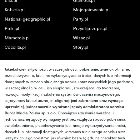
Elle.pl
Glamour.pl
Kobieta.pl
Mojegotowanie.pl
National-geographic.pl
Party.pl
Polki.pl
Przyslijprzepis.pl
Mamotoja.pl
Wizaz.pl
Cocolita.pl
Story.pl
Jakiekolwiek aktywności, w szczególności: pobieranie, zwielokrotnianie,
przechowywanie, lub inne wykorzystywanie treści, danych lub informacji
dostępnych w ramach niniejszego serwisu oraz wszystkich jego podstron,
w szczególności w celu ich eksploracji, zmierzającej do tworzenia,
rozwoju, modyfikacji i szkolenia systemów uczenia maszynowego,
algorytmów lub sztucznej inteligencji
jest zabronione oraz wymaga
uprzedniej, jednoznacznie wyrażonej zgody administratora serwisu –
Burda Media Polska sp. z o.o.
Obowiązek uzyskania wyraźnej i
jednoznacznej zgody wymagany jest bez względu sposób pobierania,
zwielokrotniania, przechowywania lub innego wykorzystywania treści,
danych lub informacji dostępnych w ramach niniejszego serwisu oraz
wszystkich jego podstron, jak również bez względu na charakter tych