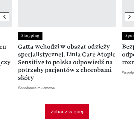
previous element
ne
Shopping
Spor
rcu
Gatta wchodzi w obszar odzieży
Bez
specjalistycznej. Linia Care Atopic
odp
ączy
Sensitive to polska odpowiedź na
roz
potrzeby pacjentów z chorobami
Współp
skóry
Współpraca reklamowa
Zobacz więcej