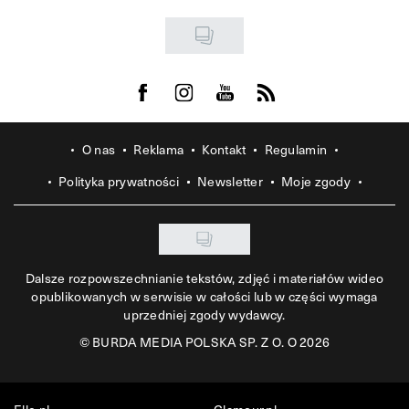
Visit us on Facebook
Visit us on Instagram
Visit us on Youtube
Visit us on Rss
O nas
Reklama
Kontakt
Regulamin
Polityka prywatności
Newsletter
Moje zgody
Dalsze rozpowszechnianie tekstów, zdjęć i materiałów wideo
opublikowanych w serwisie w całości lub w części wymaga
uprzedniej zgody wydawcy.
©
BURDA MEDIA POLSKA SP. Z O. O 2026