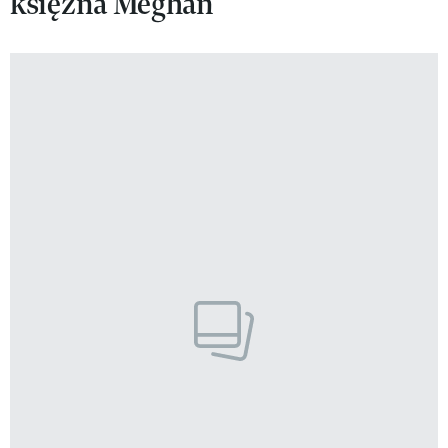
księżna Meghan
VIVA!LIFESTYLE
VIVA!MAN
VIVA!PEOPLE POWER
VIVA!ITAKA
MAGAZYN VIVA!