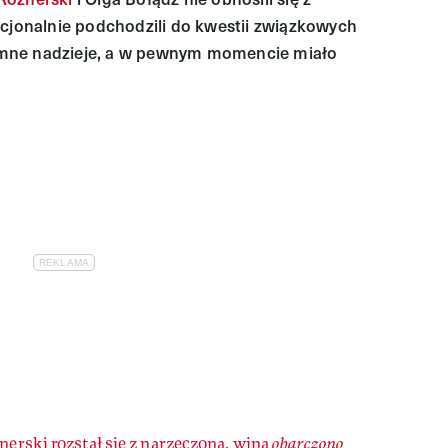
acjonalnie podchodzili do kwestii związkowych
mne nadzieje, a w pewnym momencie miało
erski rozstał się z narzeczoną, winą
obarczono