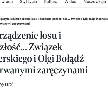
Uroda
Styl życia
Kultura
Wideo
Nasze akcje
ączyło ich zrządzenie losu i podobna przeszłość... Związek Mikołaja Roznersk
rwanymi zaręczynami
rządzenie losu i
łość... Związek
rskiego i Olgi Bołądź
zerwanymi zaręczynami
wyszło"