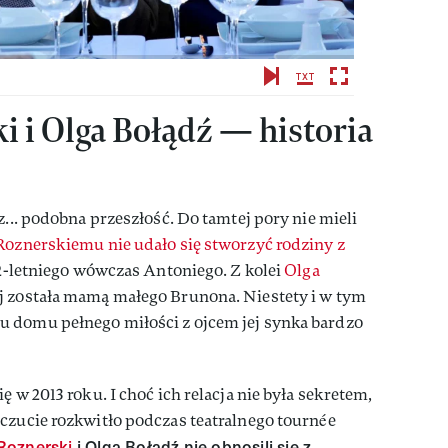
i i Olga Bołądź — historia
z... podobna przeszłość. Do tamtej pory nie mieli
Roznerskiemu nie udało się stworzyć rodziny z
ę 2-letniego wówczas Antoniego. Z kolei
Olga
j została mamą małego Brunona. Niestety i w tym
 domu pełnego miłości z ojcem jej synka bardzo
ę w 2013 roku. I choć ich relacja nie była sekretem,
czucie rozkwitło podczas teatralnego tournée
Roznerski
i Olga Bołądź nie obnosili się z