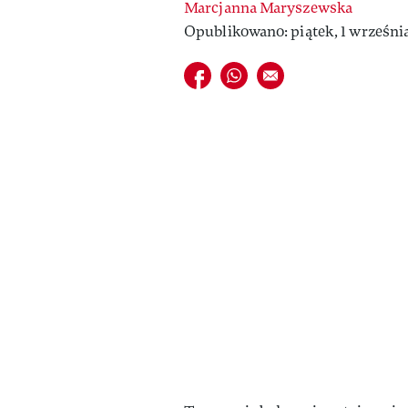
Marcjanna Maryszewska
Opublikowano: piątek, 1 września
Udostępnij na facebook
Udostępnij na whatsapp
E-mail do przyjaciela