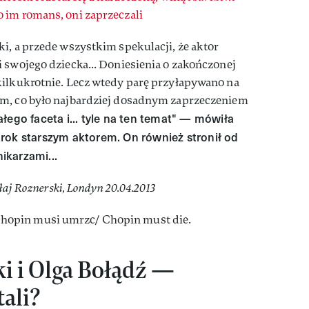
 im romans, oni zaprzeczali
i, a przede wszystkim spekulacji, że aktor
 swojego dziecka... Doniesienia o zakończonej
kilkukrotnie. Lecz wtedy parę przyłapywano na
ym, co było najbardziej dosadnym zaprzeczeniem
ego faceta i... tyle na ten temat" — mówiła
rok starszym aktorem. On również stronił od
ikarzami...
łaj Roznerski, Londyn 20.04.2013
i i Olga Bołądź —
tali?