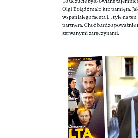
To uczucie było owiane tajemnicą
Olgi Bołądź mało kto pamięta. J
wspaniałego faceta i... tyle na te
partnera. Choć bardzo poważnie my
zerwanymi zaręczynami.