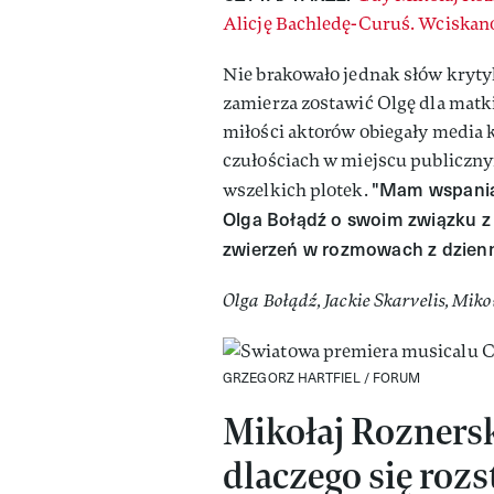
Alicję Bachledę-Curuś. Wciskano
Nie brakowało jednak słów krytyk
zamierza zostawić Olgę dla matki
miłości aktorów obiegały media 
czułościach w miejscu publiczn
"Mam wspaniał
wszelkich plotek.
Olga Bołądź o swoim związku z 
zwierzeń w rozmowach z dzienn
Olga Bołądź, Jackie Skarvelis, Miko
GRZEGORZ HARTFIEL / FORUM
Mikołaj Roznersk
dlaczego się rozs