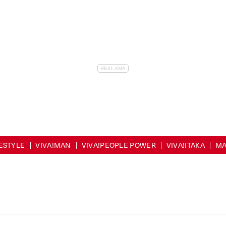
FESTYLE
VIVA!MAN
VIVA!PEOPLE POWER
VIVA!ITAKA
MA