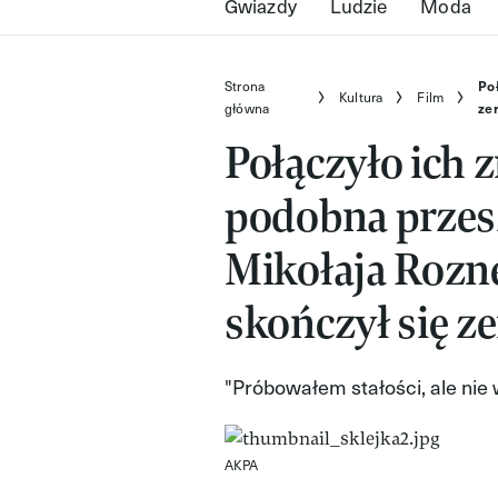
Gwiazdy
Ludzie
Moda
Strona
Poł
Kultura
Film
główna
ze
Połączyło ich z
podobna przesz
Mikołaja Rozne
skończył się 
"Próbowałem stałości, ale nie 
AKPA