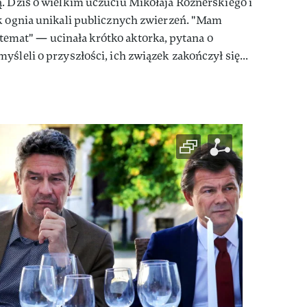
. Dziś o wielkim uczuciu Mikołaja Roznerskiego i
ak ognia unikali publicznych zwierzeń. "Mam
n temat" — ucinała krótko aktorka, pytana o
śleli o przyszłości, ich związek zakończył się...