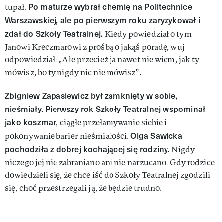
Po maturze wybrał chemię na Politechnice
tupał.
Warszawskiej, ale po pierwszym roku zaryzykował i
zdał do Szkoły Teatralnej.
Kiedy powiedział o tym
Janowi Kreczmarowi z prośbą o jakąś poradę, wuj
odpowiedział: „Ale przecież ja nawet nie wiem, jak ty
mówisz, bo ty nigdy nic nie mówisz”.
Zbigniew Zapasiewicz był zamknięty w sobie,
nieśmiały. Pierwszy rok Szkoły Teatralnej wspominał
jako koszmar
, ciągłe przełamywanie siebie i
Olga Sawicka
pokonywanie barier nieśmiałości.
pochodziła z dobrej kochającej się rodziny.
Nigdy
niczego jej nie zabraniano ani nie narzucano. Gdy rodzice
dowiedzieli się, że chce iść do Szkoły Teatralnej zgodzili
się, choć przestrzegali ją, że będzie trudno.