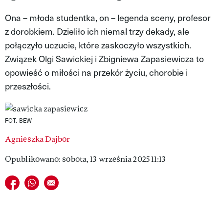
VIVA!LIFESTYLE
Ona – młoda studentka, on – legenda sceny, profesor
z dorobkiem. Dzieliło ich niemal trzy dekady, ale
VIVA!MAN
połączyło uczucie, które zaskoczyło wszystkich.
VIVA!PEOPLE POWER
Związek Olgi Sawickiej i Zbigniewa Zapasiewicza to
opowieść o miłości na przekór życiu, chorobie i
VIVA!ITAKA
przeszłości.
MAGAZYN VIVA!
FOT. BEW
Agnieszka Dajbor
Opublikowano: sobota, 13 września 2025 11:13
Udostępnij na facebook
Udostępnij na whatsapp
E-mail do przyjaciela