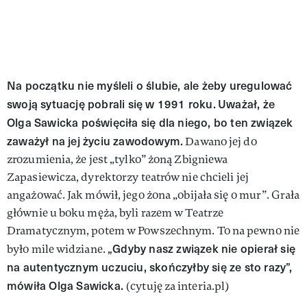
Na początku nie myśleli o ślubie, ale żeby uregulować
swoją sytuację pobrali się w 1991 roku.
Uważał, że
Olga Sawicka poświęciła się dla niego, bo ten związek
zaważył na jej życiu zawodowym.
Dawano jej do
zrozumienia, że jest „tylko” żoną Zbigniewa
Zapasiewicza, dyrektorzy teatrów nie chcieli jej
angażować. Jak mówił, jego żona „obijała się o mur”. Grała
głównie u boku męża, byli razem w Teatrze
Dramatycznym, potem w Powszechnym. To na pewno nie
„Gdyby nasz związek nie opierał się
było mile widziane.
na autentycznym uczuciu, skończyłby się ze sto razy”,
mówiła Olga Sawicka.
(cytuję za interia.pl)