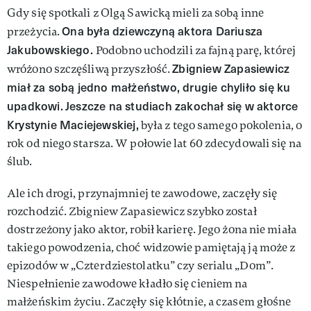
Gdy się spotkali z Olgą Sawicką mieli za sobą inne
Ona była dziewczyną aktora Dariusza
przeżycia.
Jakubowskiego.
Podobno uchodzili za fajną parę, której
Zbigniew Zapasiewicz
wróżono szczęśliwą przyszłość.
miał za sobą jedno małżeństwo, drugie chyliło się ku
upadkowi.
Jeszcze na studiach zakochał się w aktorce
Krystynie Maciejewskiej,
była z tego samego pokolenia, o
rok od niego starsza. W połowie lat 60 zdecydowali się na
ślub.
Ale ich drogi, przynajmniej te zawodowe, zaczęły się
rozchodzić. Zbigniew Zapasiewicz szybko został
dostrzeżony jako aktor, robił karierę. Jego żona nie miała
takiego powodzenia, choć widzowie pamiętają ją może z
epizodów w „Czterdziestolatku” czy serialu „Dom”.
Niespełnienie zawodowe kładło się cieniem na
małżeńskim życiu. Zaczęły się kłótnie, a czasem głośne