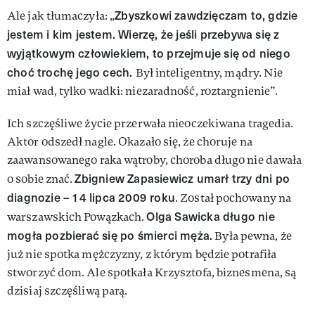
Zbyszkowi zawdzięczam to, gdzie
Ale jak tłumaczyła: „
jestem i kim jestem. Wierzę, że jeśli przebywa się z
wyjątkowym człowiekiem, to przejmuje się od niego
choć trochę jego cech.
Był inteligentny, mądry. Nie
miał wad, tylko wadki: niezaradność, roztargnienie”.
Ich szczęśliwe życie przerwała nieoczekiwana tragedia.
Aktor odszedł nagle. Okazało się, że choruje na
zaawansowanego raka wątroby, choroba długo nie dawała
Zbigniew Zapasiewicz umarł trzy dni po
o sobie znać.
diagnozie – 14 lipca 2009 roku
. Został pochowany na
Olga Sawicka długo nie
warszawskich Powązkach.
mogła pozbierać się po śmierci męża.
Była pewna, że
już nie spotka mężczyzny, z którym będzie potrafiła
stworzyć dom. Ale spotkała Krzysztofa, biznesmena, są
dzisiaj szczęśliwą parą.