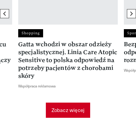
previous element
ne
Shopping
Spor
rcu
Gatta wchodzi w obszar odzieży
Bez
specjalistycznej. Linia Care Atopic
odp
ączy
Sensitive to polska odpowiedź na
roz
potrzeby pacjentów z chorobami
Współp
skóry
Współpraca reklamowa
Zobacz więcej