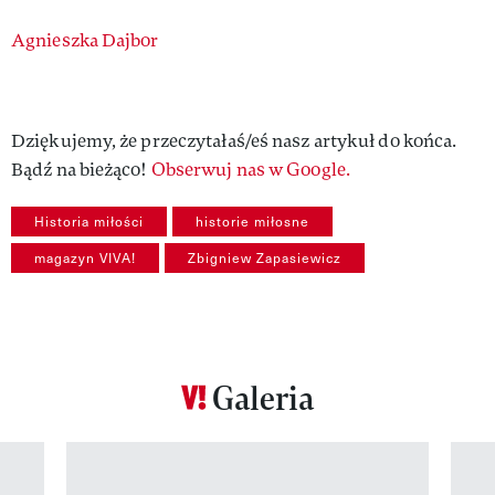
Authors
Agnieszka Dajbor
Dziękujemy, że przeczytałaś/eś nasz artykuł do końca.
Bądź na bieżąco!
Obserwuj nas w Google.
Historia miłości
historie miłosne
magazyn VIVA!
Zbigniew Zapasiewicz
Galeria
Pokazywanie elementu 1 z 12