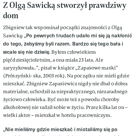
Z Olgą Sawicką stworzył prawdziwy
dom
Zbigniew tak wspominał początki znajomości z Olgą
„Po pewnych trudach udało mi się ją nakłonić
Sawicką:
do tego, żebyśmy byli razem. Bardzo się tego bała i
wcale się nie dziwię.
Byłem człowiekiem
pięćdziesięcioletnim, a ona miała 23 lata. Ale
zaryzykowała..”, pisał w książce „Zapasowe maski”
(Prószyński- ska, 2003 rok). Na początku nie mieli gdzie
mieszkać. Zbigniew Zapasiewicz nigdy nie dbał o dobra
materialne, uchodził za niepraktycznego, niezaradnego
życiowo człowieka. Być może też z powodu choroby
alkoholowej nie radził sobie w życiu. Przez kilka lat on –
wielki aktor – mieszkał w hotelu pracowniczym.
„Nie mieliśmy gdzie mieszkać i miotaliśmy się po