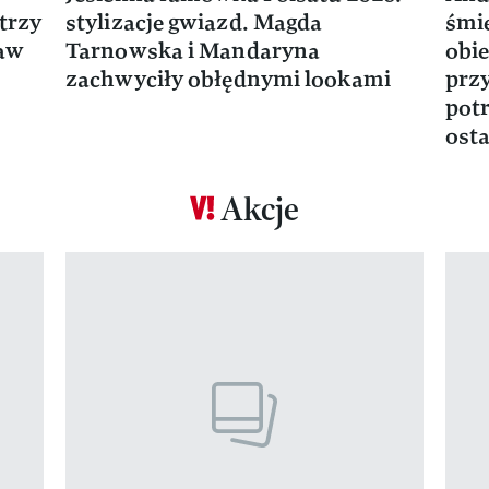
trzy
stylizacje gwiazd. Magda
śmie
ław
Tarnowska i Mandaryna
obie
zachwyciły obłędnymi lookami
prz
potr
osta
Akcje
Pokazywanie elementu 1 z 17