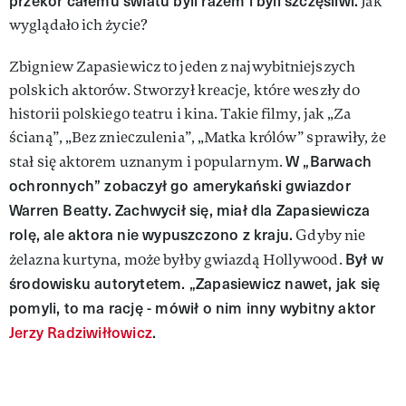
przekór całemu światu byli razem i byli szczęśliwi.
Jak
wyglądało ich życie?
Zbigniew Zapasiewicz to jeden z najwybitniejszych
polskich aktorów. Stworzył kreacje, które weszły do
historii polskiego teatru i kina. Takie filmy, jak „Za
ścianą”, „Bez znieczulenia”, „Matka królów” sprawiły, że
W „Barwach
stał się aktorem uznanym i popularnym.
ochronnych” zobaczył go amerykański gwiazdor
Warren Beatty. Zachwycił się, miał dla Zapasiewicza
rolę, ale aktora nie wypuszczono z kraju.
Gdyby nie
Był w
żelazna kurtyna, może byłby gwiazdą Hollywood.
środowisku autorytetem. „Zapasiewicz nawet, jak się
pomyli, to ma rację - mówił o nim inny wybitny aktor
Jerzy Radziwiłłowicz
.