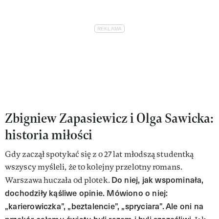
Zbigniew Zapasiewicz i Olga Sawicka:
historia miłości
Gdy zaczął spotykać się z o 27 lat młodszą studentką
wszyscy myśleli, że to kolejny przelotny romans.
Do niej, jak wspominała,
Warszawa huczała od plotek.
dochodziły kąśliwe opinie. Mówiono o niej:
„karierowiczka”, „beztalencie”, „spryciara”.
Ale oni na