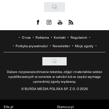
Visit us on Facebook
Visit us on Instagram
Visit us on Youtube
Visit us on Rss
O nas
Reklama
Kontakt
Regulamin
Polityka prywatności
Newsletter
Moje zgody
Dalsze rozpowszechnianie tekstów, zdjęć i materiałów wideo
opublikowanych w serwisie w całości lub w części wymaga
uprzedniej zgody wydawcy.
©
BURDA MEDIA POLSKA SP. Z O. O 2026
Elle.pl
Glamour.pl