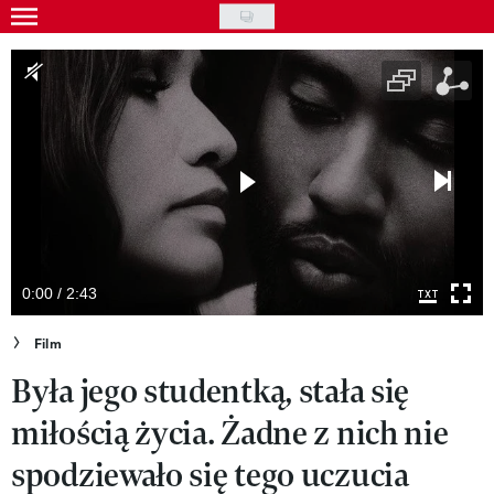
Skip
to
Gwiazdy
main
Ludzie
content
Moda
Uroda
Styl życia
Kultura
0:00 / 2:43
Wideo
Film
Była jego studentką, stała się
Nasze akcje
miłością życia. Żadne z nich nie
VIVA!ART
spodziewało się tego uczucia
VIVA!MODA