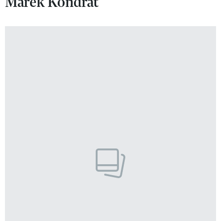
Marek Kondrat
VIVA!LIFESTYLE
VIVA!MAN
VIVA!PEOPLE POWER
VIVA!ITAKA
MAGAZYN VIVA!