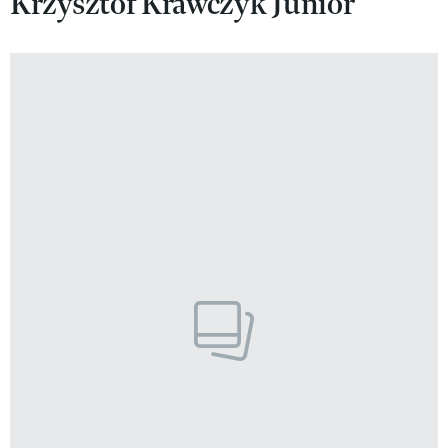
Krzysztof Krawczyk Junior
VIVA!LIFESTYLE
VIVA!MAN
VIVA!PEOPLE POWER
VIVA!ITAKA
MAGAZYN VIVA!