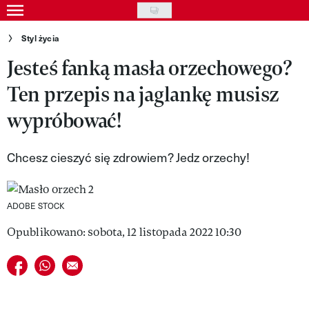
Skip
to
Gwiazdy
Styl życia
main
Jesteś fanką masła orzechowego?
Ludzie
content
Ten przepis na jaglankę musisz
Moda
wypróbować!
Uroda
Styl życia
Chcesz cieszyć się zdrowiem? Jedz orzechy!
Kultura
ADOBE STOCK
Wideo
Opublikowano: sobota, 12 listopada 2022 10:30
Nasze akcje
Udostępnij na facebook
Udostępnij na whatsapp
E-mail do przyjaciela
VIVA!ART
VIVA!MODA