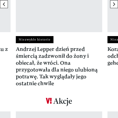
previous element
ne
Niezwykłe historie
Niez
ku z
Andrzej Lepper dzień przed
Kora
śmiercią zadzwonił do żony i
odch
obiecał, że wróci. Ona
gehe
przygotowała dla niego ulubioną
potrawę. Tak wyglądały jego
ostatnie chwile
Akcje