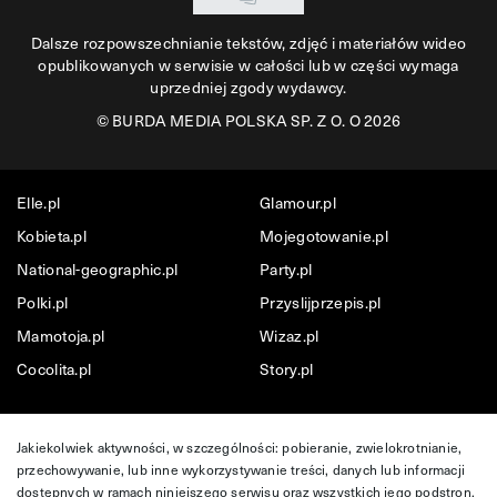
Dalsze rozpowszechnianie tekstów, zdjęć i materiałów wideo
opublikowanych w serwisie w całości lub w części wymaga
uprzedniej zgody wydawcy.
©
BURDA MEDIA POLSKA SP. Z O. O 2026
Elle.pl
Glamour.pl
Kobieta.pl
Mojegotowanie.pl
National-geographic.pl
Party.pl
Polki.pl
Przyslijprzepis.pl
Mamotoja.pl
Wizaz.pl
Cocolita.pl
Story.pl
Jakiekolwiek aktywności, w szczególności: pobieranie, zwielokrotnianie,
przechowywanie, lub inne wykorzystywanie treści, danych lub informacji
dostępnych w ramach niniejszego serwisu oraz wszystkich jego podstron,