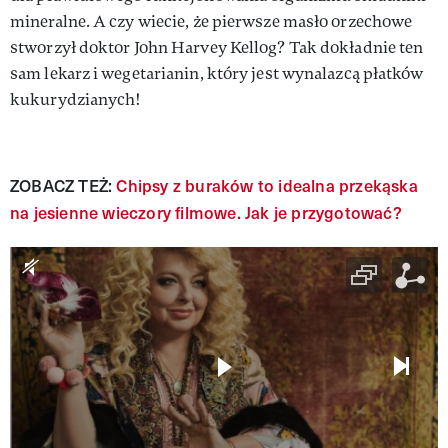
mineralne. A czy wiecie, że pierwsze masło orzechowe
stworzył doktor John Harvey Kellog? Tak dokładnie ten
sam lekarz i wegetarianin, który jest wynalazcą płatków
kukurydzianych!
ZOBACZ TEŻ:
Chipsy z buraków to idealna przekąska
na jesienne wieczory filmowe. Jak je przygotować?