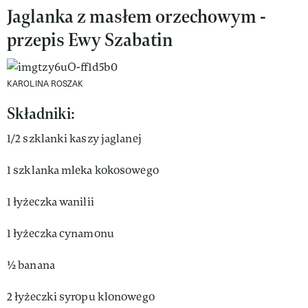
Jaglanka z masłem orzechowym -
przepis Ewy Szabatin
KAROLINA ROSZAK
Składniki:
1/2 szklanki kaszy jaglanej
1 szklanka mleka kokosowego
1 łyżeczka wanilii
1 łyżeczka cynamonu
½ banana
2 łyżeczki syropu klonowego