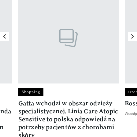
Pokazywanie elementu 1 z 17
previous element
ne
Shopping
Uro
Gatta wchodzi w obszar odzieży
Ros
enda
specjalistycznej. Linia Care Atopic
Współp
-
Sensitive to polska odpowiedź na
en
potrzeby pacjentów z chorobami
skóry