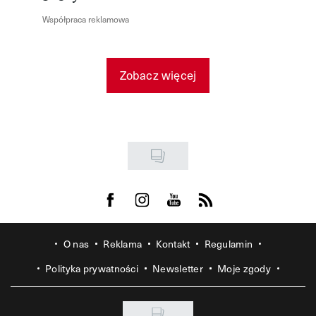
Współpraca reklamowa
Zobacz więcej
Visit us on Facebook
Visit us on Instagram
Visit us on Youtube
Visit us on Rss
O nas
Reklama
Kontakt
Regulamin
Polityka prywatności
Newsletter
Moje zgody