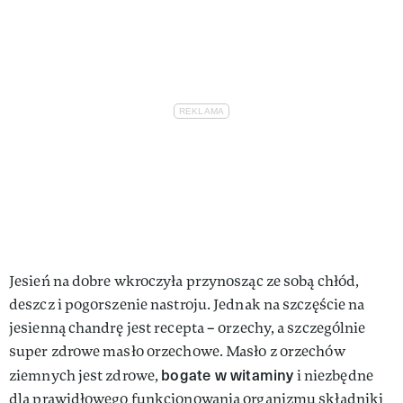
VIVA!LIFESTYLE
VIVA!MAN
VIVA!PEOPLE POWER
VIVA!ITAKA
MAGAZYN VIVA!
Jesień na dobre wkroczyła przynosząc ze sobą chłód,
deszcz i pogorszenie nastroju. Jednak na szczęście na
jesienną chandrę jest recepta – orzechy, a szczególnie
super zdrowe masło orzechowe. Masło z orzechów
bogate w witaminy
ziemnych jest zdrowe,
i niezbędne
dla prawidłowego funkcjonowania organizmu składniki