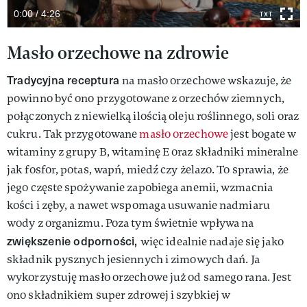
0:00 / 4:26
Masło orzechowe na zdrowie
Tradycyjna receptura
na masło orzechowe wskazuje, że
powinno być ono przygotowane z orzechów ziemnych,
połączonych z niewielką ilością oleju roślinnego, soli oraz
cukru. Tak przygotowane
masło orzechowe
jest bogate w
witaminy z grupy B, witaminę E oraz składniki mineralne
jak fosfor, potas, wapń, miedź czy żelazo. To sprawia, że
jego częste spożywanie zapobiega anemii, wzmacnia
kości i zęby, a nawet wspomaga usuwanie nadmiaru
wody z organizmu. Poza tym świetnie wpływa na
zwiększenie odporności,
więc idealnie nadaje się jako
składnik pysznych jesiennych i zimowych dań. Ja
wykorzystuję masło orzechowe już od samego rana. Jest
ono składnikiem super zdrowej i szybkiej w