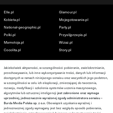
Elle.pl
Glamour.pl
Kobieta.pl
Mojegotowanie.pl
National-geographic.pl
Party.pl
Polki.pl
Przyslijprzepis.pl
Mamotoja.pl
Wizaz.pl
Cocolita.pl
Story.pl
Jakiekolwiek aktywności, w szczególności: pobieranie, zwielokrotnianie,
przechowywanie, lub inne wykorzystywanie treści, danych lub informacji
dostępnych w ramach niniejszego serwisu oraz wszystkich jego podstron,
w szczególności w celu ich eksploracji, zmierzającej do tworzenia,
rozwoju, modyfikacji i szkolenia systemów uczenia maszynowego,
algorytmów lub sztucznej inteligencji
jest zabronione oraz wymaga
uprzedniej, jednoznacznie wyrażonej zgody administratora serwisu –
Burda Media Polska sp. z o.o.
Obowiązek uzyskania wyraźnej i
jednoznacznej zgody wymagany jest bez względu sposób pobierania,