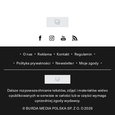
Visit us on Facebook
Visit us on Instagram
Visit us on Youtube
Visit us on Rss
O nas
Reklama
Kontakt
Regulamin
Polityka prywatności
Newsletter
Moje zgody
Dalsze rozpowszechnianie tekstów, zdjęć i materiałów wideo
opublikowanych w serwisie w całości lub w części wymaga
uprzedniej zgody wydawcy.
©
BURDA MEDIA POLSKA SP. Z O. O 2026