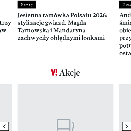
Newsy
Niez
Jesienna ramówka Polsatu 2026:
And
trzy
stylizacje gwiazd. Magda
śmie
ław
Tarnowska i Mandaryna
obie
zachwyciły obłędnymi lookami
prz
potr
osta
Akcje
Pokazywanie elementu 1 z 17
previous element
ne