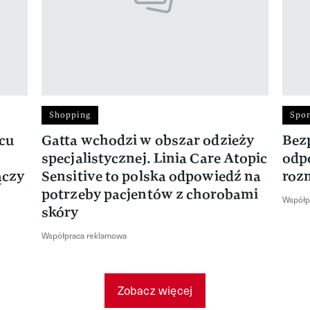
Shopping
Spor
rcu
Gatta wchodzi w obszar odzieży
Bez
specjalistycznej. Linia Care Atopic
odp
ączy
Sensitive to polska odpowiedź na
roz
potrzeby pacjentów z chorobami
Współp
skóry
Współpraca reklamowa
Zobacz więcej