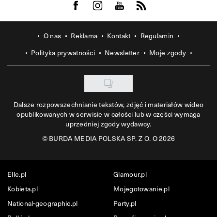
Visit us on Facebook
Visit us on Instagram
Visit us on Youtube
Visit us on Rss
O nas
Reklama
Kontakt
Regulamin
Polityka prywatności
Newsletter
Moje zgody
Dalsze rozpowszechnianie tekstów, zdjęć i materiałów wideo
opublikowanych w serwisie w całości lub w części wymaga
uprzedniej zgody wydawcy.
©
BURDA MEDIA POLSKA SP. Z O. O 2026
Elle.pl
Glamour.pl
Kobieta.pl
Mojegotowanie.pl
National-geographic.pl
Party.pl