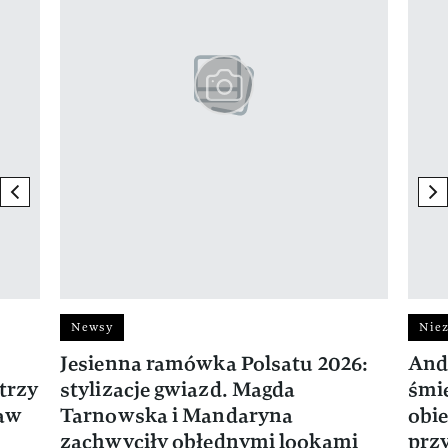
previous element
ne
Newsy
Niez
Jesienna ramówka Polsatu 2026:
And
trzy
stylizacje gwiazd. Magda
śmie
ław
Tarnowska i Mandaryna
obie
zachwyciły obłędnymi lookami
prz