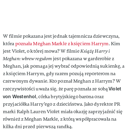
W filmie pokazana jest jednak tajemnicza dziewczyna,
która
poznała Meghan Markle z księciem Harrym
. Kim
jest Violet, o której mowa? W filmie
Książę Harry i
Meghan: wbrew regułom
jest pokazana w garderobie z
Meghan, jak pomaga jej wybrać odpowiednią sukienkę, a
z księciem Harrym, gdy razem pozują reporterom na
czerwonym dywanie. Kto poznał Meghan z Harrym? W
Violet
rzeczywistości uważa się, że parę poznała ze sobą
von Westenhol
, córka brytyjskiego barona oraz
przyjaciółka Harry’ego z dzieciństwa. Jako dyrektor PR
marki Ralph Lauren Violet miała okazję zaprzyjaźnić się
również z Meghan Markle, z którą współpracowała na
kilka dni przed pierwszą randką.