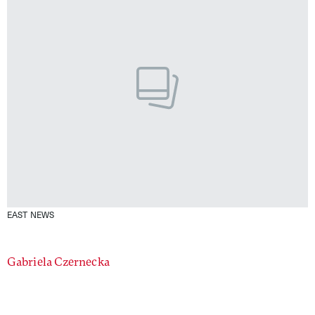
EAST NEWS
Authors
Gabriela Czernecka