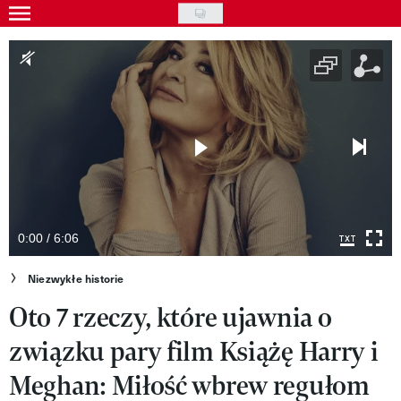
Skip
to
Gwiazdy
main
Ludzie
content
Moda
Uroda
Styl życia
Kultura
0:00 / 6:06
Wideo
Niezwykłe historie
Oto 7 rzeczy, które ujawnia o
Nasze akcje
związku pary film Książę Harry i
VIVA!ART
Meghan: Miłość wbrew regułom
VIVA!MODA