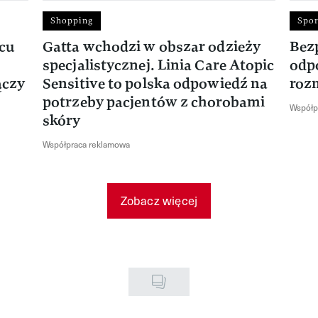
Shopping
Spor
rcu
Gatta wchodzi w obszar odzieży
Bez
specjalistycznej. Linia Care Atopic
odp
ączy
Sensitive to polska odpowiedź na
roz
potrzeby pacjentów z chorobami
Współp
skóry
Współpraca reklamowa
Zobacz więcej