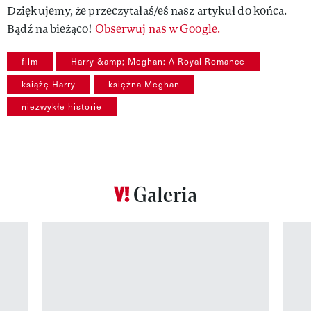
Dziękujemy, że przeczytałaś/eś nasz artykuł do końca.
Bądź na bieżąco!
Obserwuj nas w Google.
film
Harry &amp; Meghan: A Royal Romance
książę Harry
księżna Meghan
niezwykłe historie
Galeria
Pokazywanie elementu 1 z 12