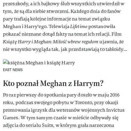
przeszkody, a ich bajkowy ślub wszystkich utwierdził w
tym, że są dla siebie stworzeni. Każdego dnia do fanów
pary trafiają kolejne informacje na temat związku
Meghan i Harry'ego. Telewizja
Lifetime
postanowiła
pokazać nieznane dotąd fakty na temat ich relacji. Film
Książę Harry i Meghan: Miłość wbrew regułom
ujawnia, że
nie wszystko wygląda tak, jak przedstawiają to tabloidy...
EAST NEWS
Kto poznał Meghan z Harrym?
Po raz pierwszy do spotkania pary doszło w maju 2016
roku, podczas swojego pobytu w Toronto, przy okazji
promowania igrzysk dla weteranów wojennych Invictus
Games. W tym samym czasie w mieście odbywały się
zdjęcia do serialu Suits, w którym grała narzeczona