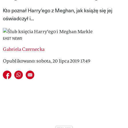
VIVA!LIFESTYLE
Kto poznał Harry'ego z Meghan, jak książę się jej
oświadczył i...
VIVA!MAN
VIVA!PEOPLE POWER
EAST NEWS
VIVA!ITAKA
Gabriela Czernecka
MAGAZYN VIVA!
Opublikowano: sobota, 20 lipca 2019 17:49
Udostępnij na facebook
Udostępnij na whatsapp
E-mail do przyjaciela