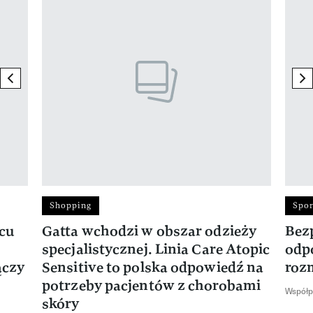
previous element
ne
Shopping
Spor
rcu
Gatta wchodzi w obszar odzieży
Bez
specjalistycznej. Linia Care Atopic
odp
ączy
Sensitive to polska odpowiedź na
roz
potrzeby pacjentów z chorobami
Współp
skóry