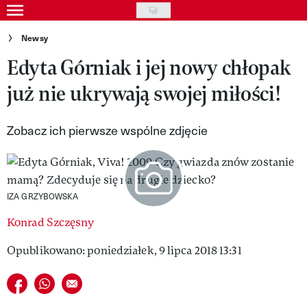
Skip
to
Gwiazdy
Newsy
main
Edyta Górniak i jej nowy chłopak
Ludzie
content
już nie ukrywają swojej miłości!
Moda
Uroda
Zobacz ich pierwsze wspólne zdjęcie
Styl życia
Kultura
IZA GRZYBOWSKA
Wideo
Konrad Szczęsny
Nasze akcje
Opublikowano: poniedziałek, 9 lipca 2018 13:31
VIVA!ART
Udostępnij na facebook
Udostępnij na whatsapp
E-mail do przyjaciela
VIVA!MODA