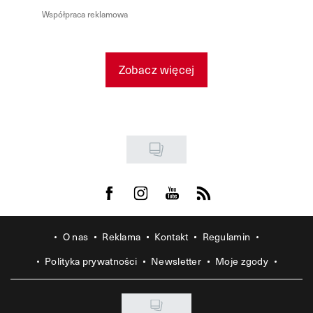
Współpraca reklamowa
Zobacz więcej
Visit us on Facebook
Visit us on Instagram
Visit us on Youtube
Visit us on Rss
O nas
Reklama
Kontakt
Regulamin
Polityka prywatności
Newsletter
Moje zgody