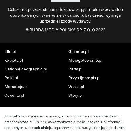
Dalsze rozpowszechnianie tekstów, zdjęć i materiałów wideo
opublikowanych w serwisie w całości lub w części wymaga
uprzedniej zgody wydawcy.
©
BURDA MEDIA POLSKA SP. Z O. O 2026
Elle.pl
Glamour.pl
Kobieta.pl
Mojegotowanie.pl
National-geographic.pl
Party.pl
Polki.pl
Przyslijprzepis.pl
Mamotoja.pl
Wizaz.pl
Cocolita.pl
Story.pl
Jakiekolwiek aktywności, w szczególności: pobieranie, zwielokrotnianie,
przechowywanie, lub inne wykorzystywanie treści, danych lub informacji
dostępnych w ramach niniejszego serwisu oraz wszystkich jego podstron,