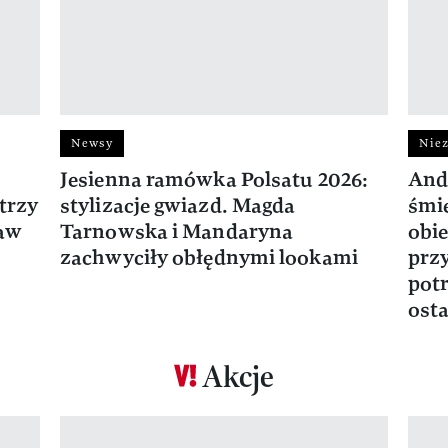
Newsy
Niez
Jesienna ramówka Polsatu 2026:
And
trzy
stylizacje gwiazd. Magda
śmie
ław
Tarnowska i Mandaryna
obie
zachwyciły obłędnymi lookami
prz
potr
osta
Akcje
Pokazywanie elementu 1 z 17