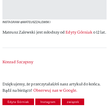
INSTAGRAM @MATEUSZZALEWSKI
Mateusz Zalewski jest młodszy od
Edyty Górniak
o 12 lat.
Authors
Konrad Szczęsny
Dziękujemy, że przeczytałaś/eś nasz artykuł do końca.
Bądź na bieżąco!
Obserwuj nas w Google.
Edyta Górniak
Instagram
związek