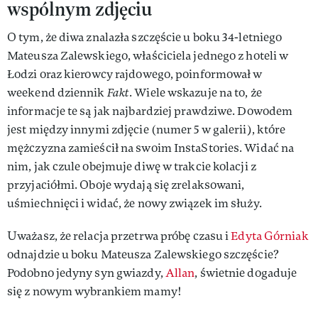
wspólnym zdjęciu
O tym, że diwa znalazła szczęście u boku 34-letniego
Mateusza Zalewskiego, właściciela jednego z hoteli w
Łodzi oraz kierowcy rajdowego, poinformował w
weekend dziennik
Fakt
. Wiele wskazuje na to, że
informacje te są jak najbardziej prawdziwe. Dowodem
jest między innymi zdjęcie (numer 5 w galerii), które
mężczyzna zamieścił na swoim InstaStories. Widać na
nim, jak czule obejmuje diwę w trakcie kolacji z
przyjaciółmi. Oboje wydają się zrelaksowani,
uśmiechnięci i widać, że nowy związek im służy.
Uważasz, że relacja przetrwa próbę czasu i
Edyta Górniak
odnajdzie u boku Mateusza Zalewskiego szczęście?
Podobno jedyny syn gwiazdy,
Allan
, świetnie dogaduje
się z nowym wybrankiem mamy!