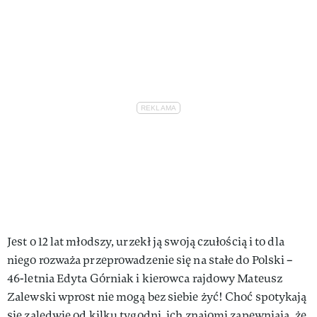
VIVA!LIFESTYLE
VIVA!MAN
VIVA!PEOPLE POWER
VIVA!ITAKA
MAGAZYN VIVA!
Jest o 12 lat młodszy, urzekł ją swoją czułością i to dla
niego rozważa przeprowadzenie się na stałe do Polski –
46-letnia Edyta Górniak i kierowca rajdowy Mateusz
Zalewski wprost nie mogą bez siebie żyć! Choć spotykają
się zaledwie od kilku tygodni, ich znajomi zapewniają, że