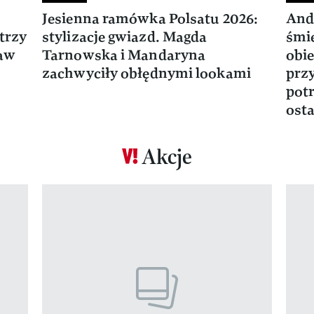
Jesienna ramówka Polsatu 2026:
And
trzy
stylizacje gwiazd. Magda
śmie
ław
Tarnowska i Mandaryna
obie
zachwyciły obłędnymi lookami
prz
potr
osta
Akcje
Pokazywanie elementu 1 z 17