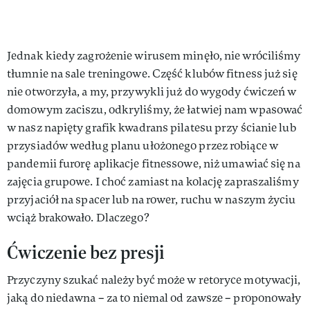
Jednak kiedy zagrożenie wirusem minęło, nie wróciliśmy
tłumnie na sale treningowe. Część klubów fitness już się
nie otworzyła, a my, przywykli już do wygody ćwiczeń w
domowym zaciszu, odkryliśmy, że łatwiej nam wpasować
w nasz napięty grafik kwadrans pilatesu przy ścianie lub
przysiadów według planu ułożonego przez robiące w
pandemii furorę aplikacje fitnessowe, niż umawiać się na
zajęcia grupowe. I choć zamiast na kolację zapraszaliśmy
przyjaciół na spacer lub na rower, ruchu w naszym życiu
wciąż brakowało. Dlaczego?
Ćwiczenie bez presji
Przyczyny szukać należy być może w retoryce motywacji,
jaką do niedawna – za to niemal od zawsze – proponowały