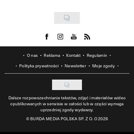
Visit us on Facebook
Visit us on Instagram
Visit us on Youtube
Visit us on Rss
O nas
Reklama
Kontakt
Regulamin
Polityka prywatności
Newsletter
Moje zgody
Dalsze rozpowszechnianie tekstów, zdjęć i materiałów wideo
opublikowanych w serwisie w całości lub w części wymaga
uprzedniej zgody wydawcy.
©
BURDA MEDIA POLSKA SP. Z O. O 2026