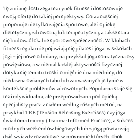
Tę zmianę dostrzega też rynek fitness i dostosowuje
swoją ofertę do takiej perspektywy. Coraz częściej
proponuje nie tylko zajęcia sportowe, ale i opiekę
dietetyczną, zdrowotną lub terapeutyczną, a także stara
się budować lokalne sportowe społeczności. W klubach
fitness regularnie pojawiają się pilates i joga, w szkołach
jogi – jej nowe odmiany, na przykład joga somatyczna czy
powięziowa, a w niemal każdej aktywności fizycznej
dotyka się tematu troski o mięśnie dna miednicy, do
niedawna owianych tabu lub zauważanych jedynie w
kontekście problemów zdrowotnych. Popularna staje się
też indywidualna, ale przeprowadzana pod opieką
specjalisty praca z ciałem według różnych metod, na
przykład TRE (Tension Releasing Exercises) czy joga
świadoma traumy (Trauma-Informed Practice), a sukces
modnych weekendów biegowych lub z jogą powtarzają
dziś wyjazdy rozwojowe, w programie których, obok