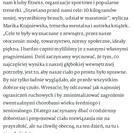
nam kluby fitness, organizacje sportowe i popularne
trenerki. „Stawiano przed nami cele: 10 kilogramów
mniej, wyrzeźbiony brzuch, udział w maratonie”, wylicza
Marika Krajniewska, trenerka mentalna i autorka książek.
„Cele te były wyznaczane z zewnątrz, przez nasze
otoczenie: modę, towarzystwo, normy społeczne, ideały
piękna. I bardzo często myliliśmy je z naszymi własnymi
pragnieniami. Dziś zaczynamy wyczuwać, że tym, co
najczęściej wynika z naszej głębokiej wewnętrznej
potrzeby, jest to, aby nasze ciało po prostu było sprawne.
By nie tylko ładnie wyglądało, ale przede wszystkim
dobrze się czuło. Wreszcie, by odczuwać jak najmniej
ograniczeń ruchowych i by zminimalizować zagrożenie
ewentualnymi chorobami wieku średniego i
senioralnego. Dlatego zaczynamy dbać o codzienny
dobrostan i proponować ciału rozwiązania nie na
przyszłość, ale na chwilę obecną, na ten dzień, na tu i