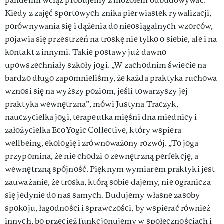
pandemii wciąż próbujemy z mozołem odbudowywać.
Kiedy z zajęć sportowych znika pierwiastek rywalizacji,
porównywania się i dążenia do nieosiągalnych wzorców,
pojawia się przestrzeń na troskę nie tylko o siebie, ale i na
kontakt z innymi. Takie postawy już dawno
upowszechniały szkoły jogi. „W zachodnim świecie na
bardzo długo zapomnieliśmy, że każda praktyka ruchowa
wznosi się na wyższy poziom, jeśli towarzyszy jej
praktyka wewnętrzna”, mówi Justyna Traczyk,
nauczycielka jogi, terapeutka mięśni dna miednicy i
założycielka EcoYogic Collective, który wspiera
wellbeing, ekologię i zrównoważony rozwój. „To joga
przypomina, że nie chodzi o zewnętrzną perfekcję, a
wewnętrzną spójność. Pięknym wymiarem praktyki jest
zauważanie, że troska, którą sobie dajemy, nie ogranicza
się jedynie do nas samych. Budujemy własne zasoby
spokoju, łagodności i sprawczości, by wspierać również
innych, bo przecież funkcjonujemy w społecznościach i