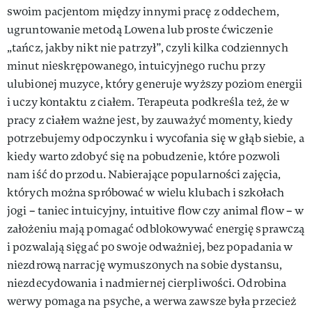
swoim pacjentom między innymi pracę z oddechem,
ugruntowanie metodą Lowena lub proste ćwiczenie
„tańcz, jakby nikt nie patrzył”, czyli kilka codziennych
minut nieskrępowanego, intuicyjnego ruchu przy
ulubionej muzyce, który generuje wyższy poziom energii
i uczy kontaktu z ciałem. Terapeuta podkreśla też, że w
pracy z ciałem ważne jest, by zauważyć momenty, kiedy
potrzebujemy odpoczynku i wycofania się w głąb siebie, a
kiedy warto zdobyć się na pobudzenie, które pozwoli
nam iść do przodu. Nabierające popularności zajęcia,
których można spróbować w wielu klubach i szkołach
jogi – taniec intuicyjny, intuitive flow czy animal flow – w
założeniu mają pomagać odblokowywać energię sprawczą
i pozwalają sięgać po swoje odważniej, bez popadania w
niezdrową narrację wymuszonych na sobie dystansu,
niezdecydowania i nadmiernej cierpliwości. Odrobina
werwy pomaga na psyche, a werwa zawsze była przecież