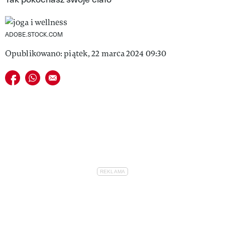
VIVA!LIFESTYLE
VIVA!MAN
ADOBE.STOCK.COM
Opublikowano: piątek, 22 marca 2024 09:30
VIVA!PEOPLE POWER
Udostępnij na facebook
Udostępnij na whatsapp
E-mail do przyjaciela
VIVA!ITAKA
MAGAZYN VIVA!