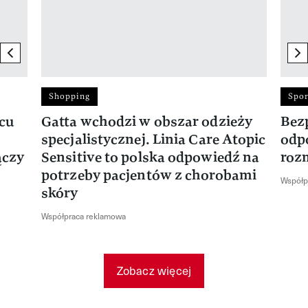
previous element
ne
Shopping
Spor
rcu
Gatta wchodzi w obszar odzieży
Bez
specjalistycznej. Linia Care Atopic
odp
ączy
Sensitive to polska odpowiedź na
roz
potrzeby pacjentów z chorobami
Współp
skóry
Współpraca reklamowa
Zobacz więcej