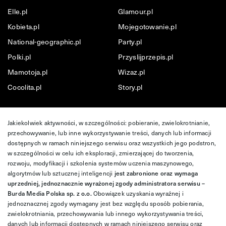
Elle.pl
Glamour.pl
Kobieta.pl
Mojegotowanie.pl
National-geographic.pl
Party.pl
Polki.pl
Przyslijprzepis.pl
Mamotoja.pl
Wizaz.pl
Cocolita.pl
Story.pl
Jakiekolwiek aktywności, w szczególności: pobieranie, zwielokrotnianie,
przechowywanie, lub inne wykorzystywanie treści, danych lub informacji
dostępnych w ramach niniejszego serwisu oraz wszystkich jego podstron,
w szczególności w celu ich eksploracji, zmierzającej do tworzenia,
rozwoju, modyfikacji i szkolenia systemów uczenia maszynowego,
algorytmów lub sztucznej inteligencji
jest zabronione oraz wymaga
uprzedniej, jednoznacznie wyrażonej zgody administratora serwisu –
Burda Media Polska sp. z o.o.
Obowiązek uzyskania wyraźnej i
jednoznacznej zgody wymagany jest bez względu sposób pobierania,
zwielokrotniania, przechowywania lub innego wykorzystywania treści,
danych lub informacji dostępnych w ramach niniejszego serwisu oraz