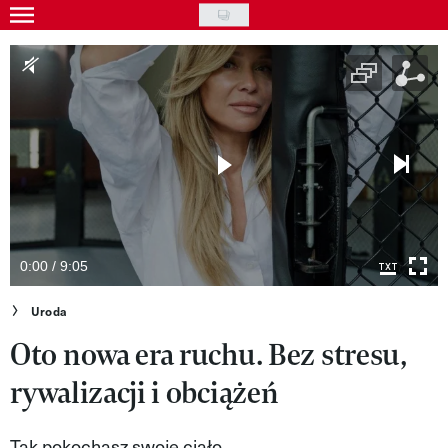
Skip
to
Gwiazdy
main
Ludzie
content
Moda
Uroda
Styl życia
Kultura
0:00 / 9:05
Wideo
Uroda
Oto nowa era ruchu. Bez stresu,
Nasze akcje
rywalizacji i obciążeń
VIVA!ART
VIVA!MODA
Tak pokochasz swoje ciało