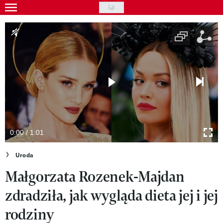
Skip
to
Gwiazdy
main
Ludzie
content
Moda
Uroda
Styl życia
Kultura
0:00 / 1:01
Wideo
Uroda
Małgorzata Rozenek-Majdan
Nasze akcje
zdradziła, jak wygląda dieta jej i jej
VIVA!ART
rodziny
VIVA!MODA