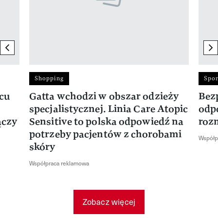
previous element
ne
Shopping
Spor
rcu
Gatta wchodzi w obszar odzieży
Bez
specjalistycznej. Linia Care Atopic
odp
ączy
Sensitive to polska odpowiedź na
roz
potrzeby pacjentów z chorobami
Współp
skóry
Współpraca reklamowa
Zobacz więcej