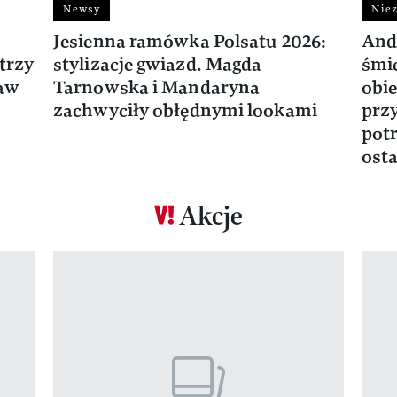
Newsy
Niez
Jesienna ramówka Polsatu 2026:
And
trzy
stylizacje gwiazd. Magda
śmie
ław
Tarnowska i Mandaryna
obie
zachwyciły obłędnymi lookami
prz
potr
osta
Akcje
Pokazywanie elementu 1 z 17