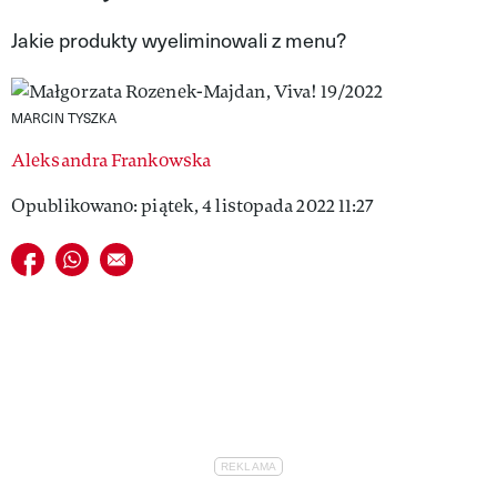
VIVA!LIFESTYLE
Jakie produkty wyeliminowali z menu?
VIVA!MAN
MARCIN TYSZKA
VIVA!PEOPLE POWER
Aleksandra Frankowska
VIVA!ITAKA
Opublikowano: piątek, 4 listopada 2022 11:27
MAGAZYN VIVA!
Udostępnij na facebook
Udostępnij na whatsapp
E-mail do przyjaciela