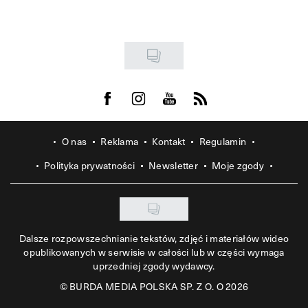
Visit us on Facebook
Visit us on Instagram
Visit us on Youtube
Visit us on Rss
O nas
Reklama
Kontakt
Regulamin
Polityka prywatności
Newsletter
Moje zgody
Dalsze rozpowszechnianie tekstów, zdjęć i materiałów wideo
opublikowanych w serwisie w całości lub w części wymaga
uprzedniej zgody wydawcy.
©
BURDA MEDIA POLSKA SP. Z O. O 2026