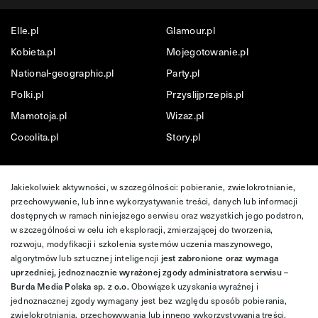
Elle.pl
Glamour.pl
Kobieta.pl
Mojegotowanie.pl
National-geographic.pl
Party.pl
Polki.pl
Przyslijprzepis.pl
Mamotoja.pl
Wizaz.pl
Cocolita.pl
Story.pl
Jakiekolwiek aktywności, w szczególności: pobieranie, zwielokrotnianie,
przechowywanie, lub inne wykorzystywanie treści, danych lub informacji
dostępnych w ramach niniejszego serwisu oraz wszystkich jego podstron,
w szczególności w celu ich eksploracji, zmierzającej do tworzenia,
rozwoju, modyfikacji i szkolenia systemów uczenia maszynowego,
algorytmów lub sztucznej inteligencji
jest zabronione oraz wymaga
uprzedniej, jednoznacznie wyrażonej zgody administratora serwisu –
Burda Media Polska sp. z o.o.
Obowiązek uzyskania wyraźnej i
jednoznacznej zgody wymagany jest bez względu sposób pobierania,
zwielokrotniania, przechowywania lub innego wykorzystywania treści,