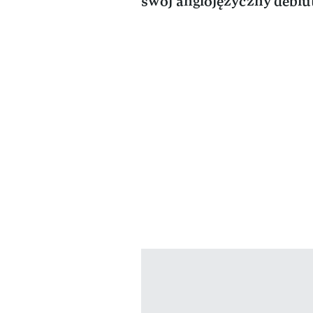
swój anglojęzyczny debiu