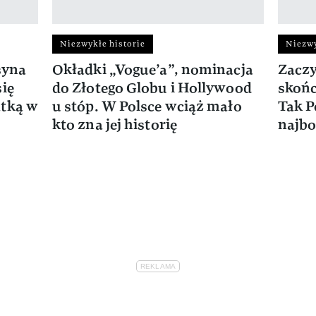
Niezwykłe historie
Niezwy
syna
Okładki „Vogue’a”, nominacja
Zaczy
się
do Złotego Globu i Hollywood
skońc
atką w
u stóp. W Polsce wciąż mało
Tak P
kto zna jej historię
najbo