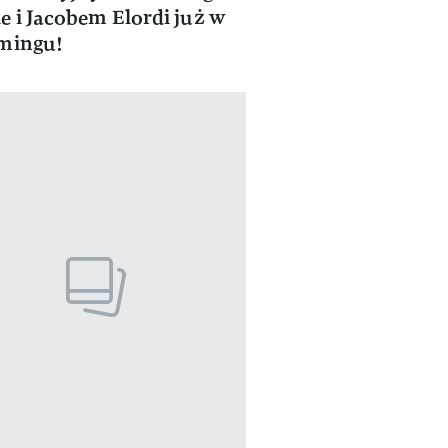
e i Jacobem Elordi już w
mingu!