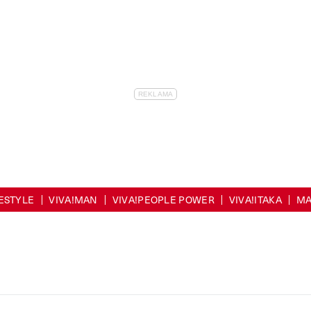
FESTYLE
VIVA!MAN
VIVA!PEOPLE POWER
VIVA!ITAKA
MA