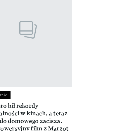
anie
ro bił rekordy
alności w kinach, a teraz
ł do domowego zacisza.
owersyjny film z Margot