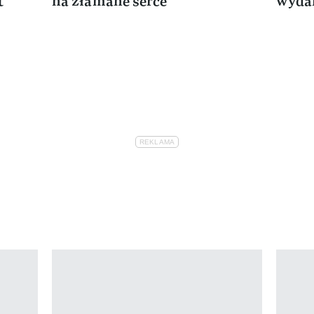
t
na złamane serce
wydar