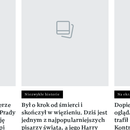
Niezwykłe historie
Na ekr
erze
Był o krok od śmierci i
Dopie
 Prady
skończył w więzieniu. Dziś jest
ogląd
ję
jednym z najpopularniejszych
trafi
pi
pisarzy świata, a jego Harry
Kontr