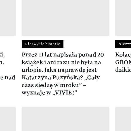
Niezwykłe historie
Niezwy
i,
Przez 11 lat napisała ponad 20
Kolac
m.
książek i ani razu nie była na
GROM.
urlopie. Jaka naprawdę jest
dziki
ce nad
Katarzyna Puzyńska? „Cały
czas siedzę w mroku” –
wyznaje w „VIVIE!”