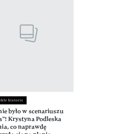
kłe historie
nie było w scenariuszu
a"! Krystyna Podleska
ia, co naprawdę