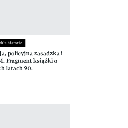
kłe historie
ja, policyjna zasadzka i
 Fragment książki o
ch latach 90.