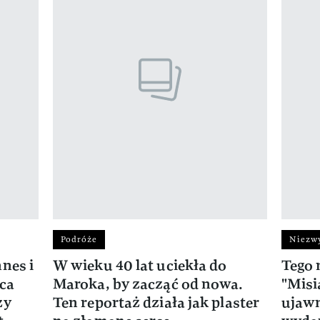
Podróże
Niezwy
nes i
W wieku 40 lat uciekła do
Tego 
ca
Maroka, by zacząć od nowa.
"Misi
zy
Ten reportaż działa jak plaster
ujawn