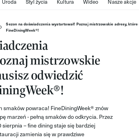
Uroda
Styl życia
Kultura
Wideo
Nasze akcje
Sezon na doświadczenia wystartował! Poznaj mistrzowskie adresy, które
FineDiningWeek®!
iadczenia
Poznaj mistrzowskie
musisz odwiedzić
iningWeek®!
on smaków powraca! FineDiningWeek® znów
pę marzeń - pełną smaków do odkrycia. Przez
 sierpnia – fine dining staje się bardziej
stauracji zamienia się w prawdziwe