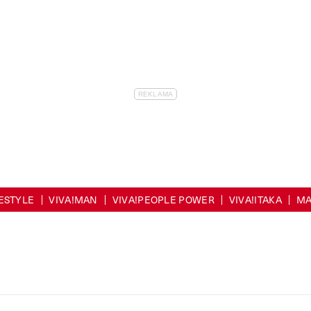
FESTYLE
VIVA!MAN
VIVA!PEOPLE POWER
VIVA!ITAKA
MA