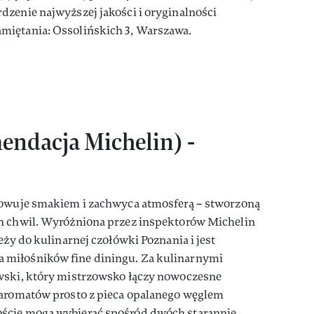
dzenie najwyższej jakości i oryginalności
miętania: Ossolińskich 3, Warszawa.
endacja Michelin) -
rowuje smakiem i zachwyca atmosferą – stworzoną
h chwil. Wyróżniona przez inspektorów Michelin
eży do kulinarnej czołówki Poznania i jest
miłośników fine diningu. Za kulinarnymi
wski, który mistrzowsko łączy nowoczesne
 aromatów prosto z pieca opalanego węglem
ście mogą wybierać spośród dwóch starannie