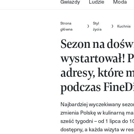
Gwiazdy
Ludzie
Moda
Strona
Styl
Kuchnia
główna
życia
Sezon na dośw
wystartował! 
adresy, które 
podczas FineD
Najbardziej wyczekiwany sez
zmienia Polskę w kulinarną ma
sześć tygodni – od 1 lipca do 10
dostępny, a każda wizyta w re