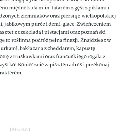
 mięsne kusi m.in. tatarem z gęsi z piklami i
dzonych ziemniaków oraz piersią z wielkopolskiej
i, jabłkowym purée i demi-glace. Zwieńczeniem
asztet z czekoladą i pistacjami oraz poznański
 to roślinna podróż pełna finezji. Znajdziesz w
kurkami, bakłażana z cheddarem, kapustę
ottę z truskawkami oraz francuskiego rogala z
ystko! Koniecznie zapisz ten adres i przekonaj
arakterem.