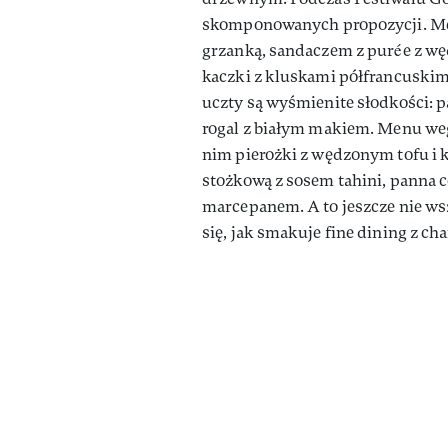
skomponowanych propozycji. Menu
grzanką, sandaczem z purée z wę
kaczki z kluskami półfrancuskim
uczty są wyśmienite słodkości: p
rogal z białym makiem. Menu wege
nim pierożki z wędzonym tofu i 
stożkową z sosem tahini, panna c
marcepanem. A to jeszcze nie wsz
się, jak smakuje fine dining z ch