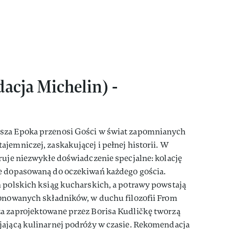
cja Michelin) -
sza Epoka przenosi Gości w świat zapomnianych
jemniczej, zaskakującej i pełnej historii. W
ruje niezwykłe doświadczenie specjalne: kolację
e dopasowaną do oczekiwań każdego gościa.
h polskich ksiąg kucharskich, a potrawy powstają
jonowanych składników, w duchu filozofii From
a zaprojektowane przez Borisa Kudličkę tworzą
jającą kulinarnej podróży w czasie. Rekomendacja