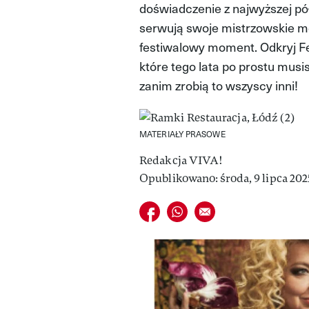
doświadczenie z najwyższej pół
serwują swoje mistrzowskie m
festiwalowy moment. Odkryj Fes
które tego lata po prostu musi
zanim zrobią to wszyscy inni!
MATERIAŁY PRASOWE
Redakcja VIVA!
Opublikowano: środa, 9 lipca 2025
Udostępnij na facebook
Udostępnij na whatsapp
E-mail do przyjaciela