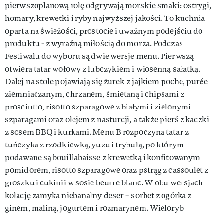
pierwszoplanową rolę odgrywają morskie smaki: ostrygi,
homary, krewetki i ryby najwyższej jakości. To kuchnia
oparta na świeżości, prostocie i uważnym podejściu do
produktu - z wyraźną miłością do morza. Podczas
Festiwalu do wyboru są dwie wersje menu. Pierwszą
otwiera tatar wołowy z lubczykiem i wiosenną sałatką.
Dalej na stole pojawiają się żurek z jajkiem poche, purée
ziemniaczanym, chrzanem, śmietaną i chipsami z
prosciutto, risotto szparagowe z białymi i zielonymi
szparagami oraz olejem z nasturcji, a także pierś z kaczki
z sosem BBQ i kurkami. Menu B rozpoczyna tatar z
tuńczyka z rzodkiewką, yuzu i trybulą, po którym
podawane są bouillabaisse z krewetką i konfitowanym
pomidorem, risotto szparagowe oraz pstrąg z cassoulet z
groszku i cukinii w sosie beurre blanc. W obu wersjach
kolację zamyka niebanalny deser – sorbet z ogórka z
ginem, maliną, jogurtem i rozmarynem. Wieloryb