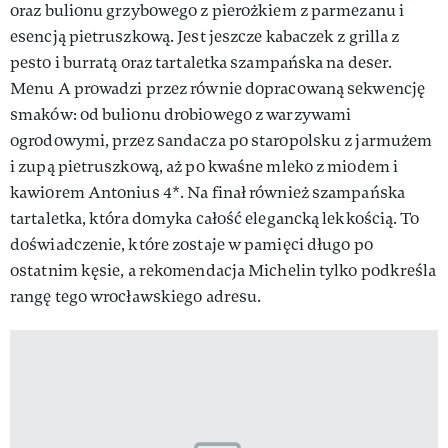
oraz bulionu grzybowego z pierożkiem z parmezanu i
esencją pietruszkową. Jest jeszcze kabaczek z grilla z
pesto i burratą oraz tartaletka szampańska na deser.
Menu A prowadzi przez równie dopracowaną sekwencję
smaków: od bulionu drobiowego z warzywami
ogrodowymi, przez sandacza po staropolsku z jarmużem
i zupą pietruszkową, aż po kwaśne mleko z miodem i
kawiorem Antonius 4*. Na finał również szampańska
tartaletka, która domyka całość elegancką lekkością. To
doświadczenie, które zostaje w pamięci długo po
ostatnim kęsie, a rekomendacja Michelin tylko podkreśla
rangę tego wrocławskiego adresu.