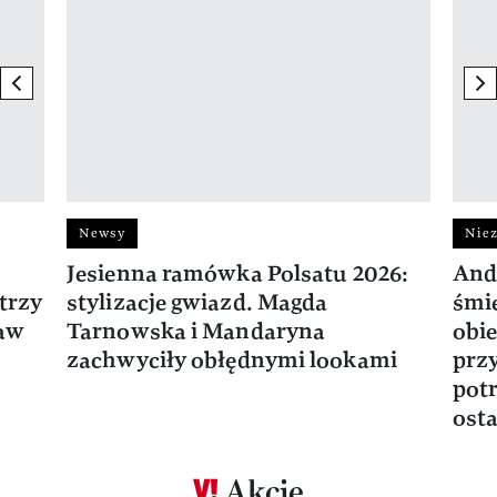
previous element
ne
Newsy
Niez
Jesienna ramówka Polsatu 2026:
And
trzy
stylizacje gwiazd. Magda
śmie
ław
Tarnowska i Mandaryna
obie
zachwyciły obłędnymi lookami
prz
potr
osta
Akcje