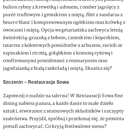
bulion rybny z krewetką i udonem, comber jagnięcy z
purée truflowym i groszkiem z miętą, filet z sandacza z
beurre blanc i kompresowanym ogórkiem oraz krówkę z
owocami i miętą. Opcja wegetariańska zachwyca letnią
świeżością: grzanką z bobem, czosnkiem i koperkiem,
tatarem z kolorowych pomidorów z arbuzem, ravioli ze
szpinakiem i ricottą, gołąbkiem z komosą ryżową i
confitowanymi pomidorami z rozmarynem oraz
jagodzianką z białą czekoladą i miętą. Skusisz się?
Szczecin – Restauracja Sowa
Zapomnij o nudzie na talerzu! W Restauracji Sowa fine
dining nabiera pazura, a każde danie to małe dzieło
sztuki, stworzone z sezonowych składników i szczypty
szaleństwa. Przyjdź, spróbuj i przekonaj się, że prostota
potrafi zachwycać. Co kryją festiwalowe menu?