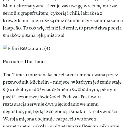
Menu alternatywne kieruje zaś uwagę w stronę morza:
serioli z grapefruitem, cykorią i chili, labraksa z
krewetkami i pietruszką oraz ośmiornicy z ziemniakami i
jalapeño. To coś więcej niż jedzenie, to prawdziwa poezja
smaków pisana ręką mistrza!
Poznań – The Time
The Time to poznańska perełka rekomendowana przez
przewodnik Michelin – miejsce, w którym jedzenie staje
się unikalnym doświadczeniem: swobodnym, pełnym
pasji i sezonowej świeżości. Podczas Festiwalu
restauracja serwuje dwa pięciodaniowe menu
degustacyjne, będące celebracją smaku i kreatywności.
Wersja mięsna obejmuje carpaccio wołowe z
parmezanem, rukolą i majonezem truflowym, pikantny