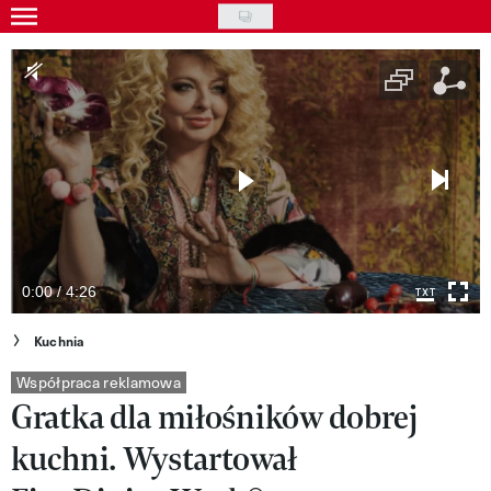
Skip
to
Gwiazdy
main
Ludzie
content
Moda
Uroda
Styl życia
Kultura
0:00 / 4:26
Wideo
Kuchnia
Nasze akcje
Współpraca reklamowa
Gratka dla miłośników dobrej
VIVA!ART
kuchni. Wystartował
VIVA!MODA