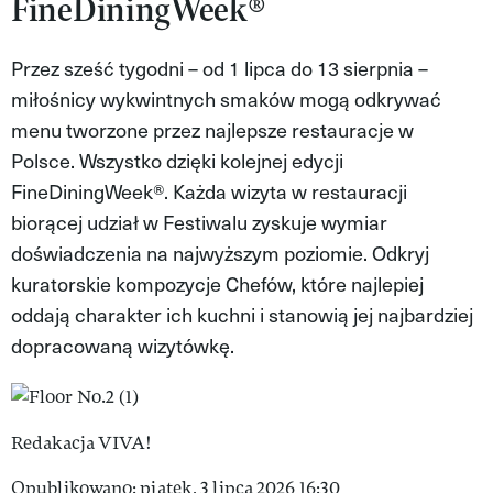
FineDiningWeek®
VIVA!LIFESTYLE
Przez sześć tygodni – od 1 lipca do 13 sierpnia –
VIVA!MAN
miłośnicy wykwintnych smaków mogą odkrywać
VIVA!PEOPLE POWER
menu tworzone przez najlepsze restauracje w
Polsce. Wszystko dzięki kolejnej edycji
VIVA!ITAKA
FineDiningWeek®. Każda wizyta w restauracji
MAGAZYN VIVA!
biorącej udział w Festiwalu zyskuje wymiar
doświadczenia na najwyższym poziomie. Odkryj
kuratorskie kompozycje Chefów, które najlepiej
oddają charakter ich kuchni i stanowią jej najbardziej
dopracowaną wizytówkę.
Redakacja VIVA!
Opublikowano: piątek, 3 lipca 2026 16:30