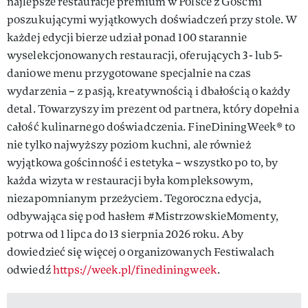
najlepsze restauracje premium w Polsce z Gośćmi
poszukującymi wyjątkowych doświadczeń przy stole. W
każdej edycji bierze udział ponad 100 starannie
wyselekcjonowanych restauracji, oferujących 3- lub 5-
daniowe menu przygotowane specjalnie na czas
wydarzenia – z pasją, kreatywnością i dbałością o każdy
detal. Towarzyszy im prezent od partnera, który dopełnia
całość kulinarnego doświadczenia. FineDiningWeek® to
nie tylko najwyższy poziom kuchni, ale również
wyjątkowa gościnność i estetyka – wszystko po to, by
każda wizyta w restauracji była kompleksowym,
niezapomnianym przeżyciem. Tegoroczna edycja,
odbywająca się pod hasłem #MistrzowskieMomenty,
potrwa od 1 lipca do 13 sierpnia 2026 roku. Aby
dowiedzieć się więcej o organizowanych Festiwalach
odwiedź
https://week.pl/finediningweek
.