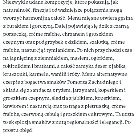
Niezwykle udane kompozycje, które pokazują, jak
naturalność, finezja i odważniejsze połączenia mogą
tworzyć harmonijną całość. Menu mięsne otwiera gęsina
z burakiem i gorczycą. Dalej pojawiają się dzik z czarną
porzeczką, crème fraîche, chrzanem i groszkiem
czepnym oraz podgrzybek z dzikiem, szalotką, crème
fraîche, nasturcją i tymiankiem. Po nich przychodzi czas
na jagnięcinę z ziemniakiem, masłem, ogórkiem,
rokitnikiem i bratkami, a całość zamyka deser z jabłka,
kruszonki, karmelu, wanilii i róży. Menu alternatywne
czerpie z bogactwa smaków Pomorza Zachodniego i
składa się z sandacza z ryżem, jarzynami, koperkiem i
groszkiem czepnym, śledzia z jabłkiem, koperkiem,
kawiorem i nasturcją oraz pstrąga z pietruszką, crème
fraîche, czerwoną cebulą i groszkiem cukrowym. Ta uczta
to eksplozja smaków z nutą regionalności i elegancji. Po
prostu obłęd!