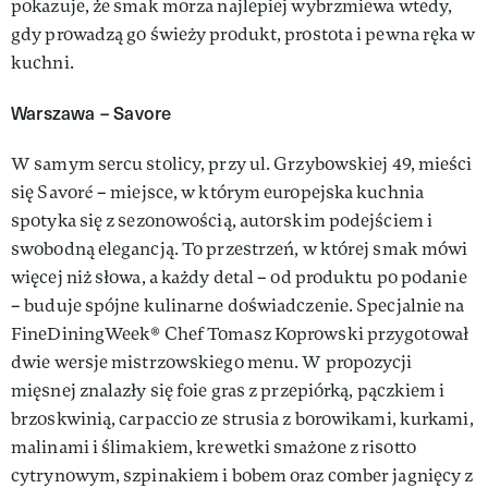
pokazuje, że smak morza najlepiej wybrzmiewa wtedy,
gdy prowadzą go świeży produkt, prostota i pewna ręka w
kuchni.
Warszawa – Savore
W samym sercu stolicy, przy ul. Grzybowskiej 49, mieści
się Savoré – miejsce, w którym europejska kuchnia
spotyka się z sezonowością, autorskim podejściem i
swobodną elegancją. To przestrzeń, w której smak mówi
więcej niż słowa, a każdy detal – od produktu po podanie
– buduje spójne kulinarne doświadczenie. Specjalnie na
FineDiningWeek® Chef Tomasz Koprowski przygotował
dwie wersje mistrzowskiego menu. W propozycji
mięsnej znalazły się foie gras z przepiórką, pączkiem i
brzoskwinią, carpaccio ze strusia z borowikami, kurkami,
malinami i ślimakiem, krewetki smażone z risotto
cytrynowym, szpinakiem i bobem oraz comber jagnięcy z