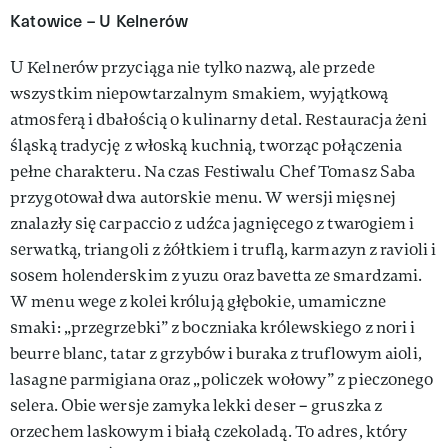
Katowice – U Kelnerów
U Kelnerów przyciąga nie tylko nazwą, ale przede
wszystkim niepowtarzalnym smakiem, wyjątkową
atmosferą i dbałością o kulinarny detal. Restauracja żeni
śląską tradycję z włoską kuchnią, tworząc połączenia
pełne charakteru. Na czas Festiwalu Chef Tomasz Saba
przygotował dwa autorskie menu. W wersji mięsnej
znalazły się carpaccio z udźca jagnięcego z twarogiem i
serwatką, triangoli z żółtkiem i truflą, karmazyn z ravioli i
sosem holenderskim z yuzu oraz bavetta ze smardzami.
W menu wege z kolei królują głębokie, umamiczne
smaki: „przegrzebki” z boczniaka królewskiego z nori i
beurre blanc, tatar z grzybów i buraka z truflowym aioli,
lasagne parmigiana oraz „policzek wołowy” z pieczonego
selera. Obie wersje zamyka lekki deser – gruszka z
orzechem laskowym i białą czekoladą. To adres, który