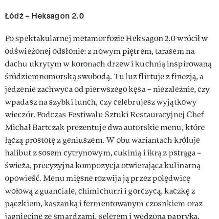
Łódź – Heksagon 2.0
Po spektakularnej metamorfozie Heksagon 2.0 wrócił w
odświeżonej odsłonie: z nowym piętrem, tarasem na
dachu ukrytym w koronach drzew i kuchnią inspirowaną
śródziemnomorską swobodą. Tu luz flirtuje z finezją, a
jedzenie zachwyca od pierwszego kęsa – niezależnie, czy
wpadasz na szybki lunch, czy celebrujesz wyjątkowy
wieczór. Podczas Festiwalu Sztuki Restauracyjnej Chef
Michał Bartczak prezentuje dwa autorskie menu, które
łączą prostotę z geniuszem. W obu wariantach króluje
halibut z sosem cytrynowym, cukinią i ikrą z pstrąga –
świeża, precyzyjna kompozycja otwierająca kulinarną
opowieść. Menu mięsne rozwija ją przez polędwicę
wołową z guanciale, chimichurri i gorczycą, kaczkę z
pączkiem, kaszanką i fermentowanym czosnkiem oraz
jagnięcinę ze smardzami, selerem i wędzoną papryką.