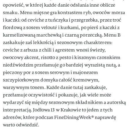
opowieść, w której każde danie odsłania inne oblicze
smaku. Menu mięsne gra kontrastem ryb, owoców morza
i kaczki: od ceviche z tuńczyka i przegrzebka, przez troć
fiordową z sosem velouté i kurkami, po pierś z kaczki z
karmelizowaną marchewką i czarną porzeczką. Menu B
zaskakuje zaś lekkością i sezonowym charakterem:
ceviche z arbuza z chili i agrestem wnosi świeży,
owocowy akcent, risotto z pesto i kiszonym czosnkiem
niedźwiedzim przełamuje go bardziej wyrazistą nutą, a
pieczony por z sosem serowym i majonezem
szczypiorkowym domyka całość kremowym,
warzywnym tonem. Każde danie tutaj zaskakuje,
przełamuje oczywistość i pokazuje, jak wiele może
wydarzyć się między sezonowym składnikiem a autorską
interpretacją. Jodłowa 13 w Krakowie to jeden z tych
adresów, które podczas FineDiningWeek® naprawdę
warto odwiedzić.