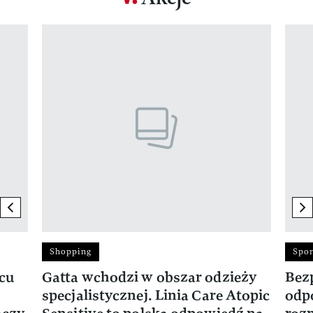
Pokazywanie elementu 1 z 17
previous element
ne
Shopping
Spor
rcu
Gatta wchodzi w obszar odzieży
Bez
specjalistycznej. Linia Care Atopic
odp