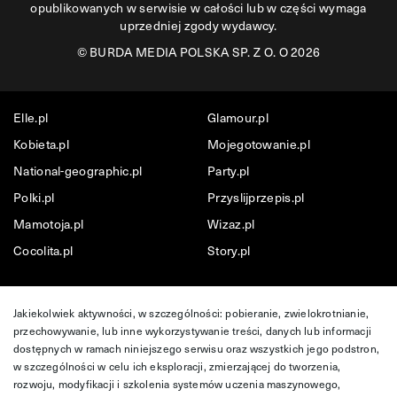
opublikowanych w serwisie w całości lub w części wymaga
uprzedniej zgody wydawcy.
©
BURDA MEDIA POLSKA SP. Z O. O 2026
Elle.pl
Glamour.pl
Kobieta.pl
Mojegotowanie.pl
National-geographic.pl
Party.pl
Polki.pl
Przyslijprzepis.pl
Mamotoja.pl
Wizaz.pl
Cocolita.pl
Story.pl
Jakiekolwiek aktywności, w szczególności: pobieranie, zwielokrotnianie,
przechowywanie, lub inne wykorzystywanie treści, danych lub informacji
dostępnych w ramach niniejszego serwisu oraz wszystkich jego podstron,
w szczególności w celu ich eksploracji, zmierzającej do tworzenia,
rozwoju, modyfikacji i szkolenia systemów uczenia maszynowego,