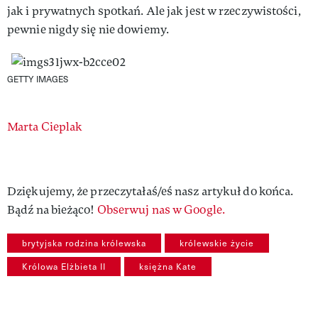
jak i prywatnych spotkań. Ale jak jest w rzeczywistości,
pewnie nigdy się nie dowiemy.
GETTY IMAGES
Authors
Marta Cieplak
Dziękujemy, że przeczytałaś/eś nasz artykuł do końca.
Bądź na bieżąco!
Obserwuj nas w Google.
brytyjska rodzina królewska
królewskie życie
Królowa Elżbieta II
księżna Kate