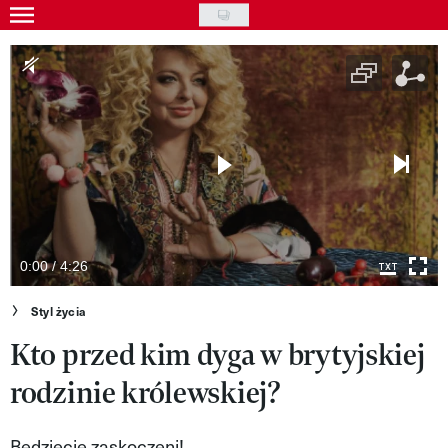
Skip
to
Gwiazdy
main
Ludzie
content
Moda
Uroda
Styl życia
Kultura
0:00 / 4:26
Wideo
Styl życia
Kto przed kim dyga w brytyjskiej
Nasze akcje
rodzinie królewskiej?
VIVA!ART
VIVA!MODA
Będziecie zaskoczeni!