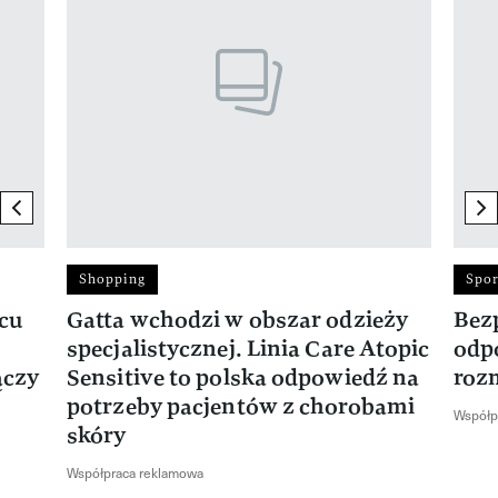
previous element
ne
Shopping
Spor
rcu
Gatta wchodzi w obszar odzieży
Bez
specjalistycznej. Linia Care Atopic
odp
ączy
Sensitive to polska odpowiedź na
roz
potrzeby pacjentów z chorobami
Współp
skóry
Współpraca reklamowa