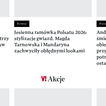
Newsy
Niez
Jesienna ramówka Polsatu 2026:
And
trzy
stylizacje gwiazd. Magda
śmie
ław
Tarnowska i Mandaryna
obie
zachwyciły obłędnymi lookami
prz
potr
osta
Akcje
Pokazywanie elementu 1 z 17