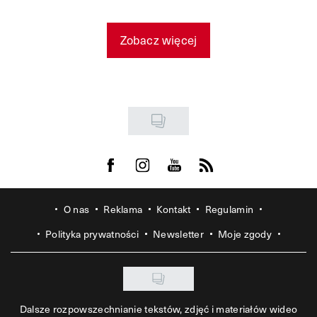
Zobacz więcej
Visit us on Facebook
Visit us on Instagram
Visit us on Youtube
Visit us on Rss
O nas
Reklama
Kontakt
Regulamin
Polityka prywatności
Newsletter
Moje zgody
Dalsze rozpowszechnianie tekstów, zdjęć i materiałów wideo