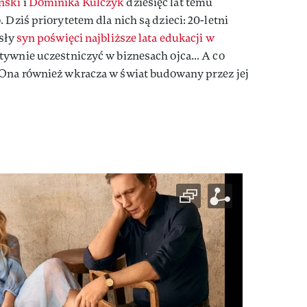
ński
i
Dominika Kulczyk
dziesięć lat temu
 Dziś priorytetem dla nich są dzieci: 20-letni
osły
syn poświęci najbliższe lata edukacji w
tywnie uczestniczyć w biznesach ojca... A co
 Ona również wkracza w świat budowany przez jej
]