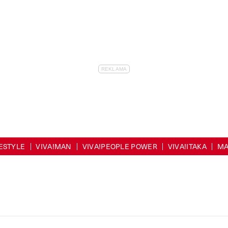
FESTYLE
VIVA!MAN
VIVA!PEOPLE POWER
VIVA!ITAKA
MA