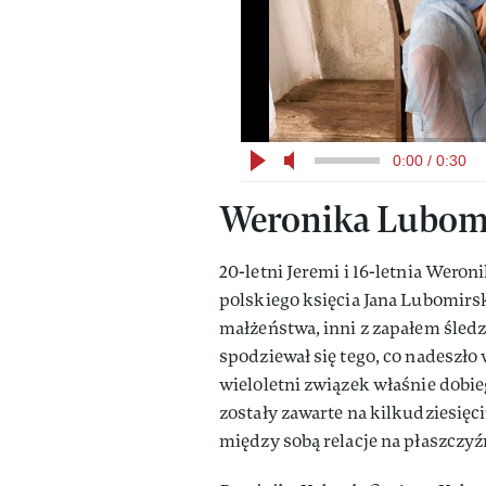
0:00 / 0:30
Weronika Lubomir
20-letni Jeremi i 16-letnia Weron
polskiego księcia Jana Lubomirs
małżeństwa, inni z zapałem śledz
spodziewał się tego, co nadeszło
wieloletni związek właśnie dobie
zostały zawarte na kilkudziesięc
między sobą relacje na płaszczyźn