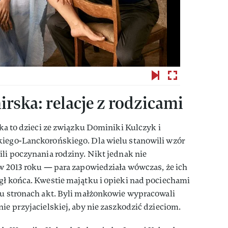
ska: relacje z rodzicami
ika to dzieci ze związku Dominiki Kulczyk i
kiego-Lanckorońskiego. Dla wielu stanowili wzór
ili poczynania rodziny. Nikt jednak nie
 w 2013 roku — para zapowiedziała wówczas, że ich
gł końca. Kwestie majątku i opieki nad pociechami
iu stronach akt. Byli małżonkowie wypracowali
ie przyjacielskiej, aby nie zaszkodzić dzieciom.