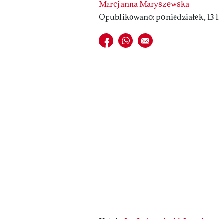
Marcjanna Maryszewska
Opublikowano: poniedziałek, 13 l
Udostępnij na facebook
Udostępnij na whatsapp
E-mail do przyjaciela