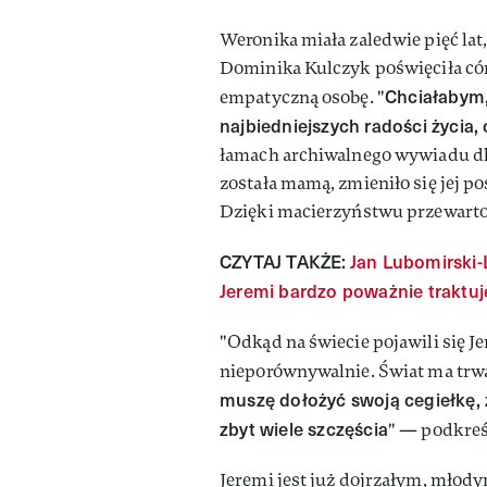
Weronika miała zaledwie pięć lat
Dominika Kulczyk poświęciła córc
Chciałabym,
empatyczną osobę. "
najbiedniejszych radości życia,
łamach archiwalnego wywiadu d
została mamą, zmieniło się jej p
Dzięki macierzyństwu przewartoś
CZYTAJ TAKŻE:
Jan Lubomirski-
Jeremi bardzo poważnie traktuj
"Odkąd na świecie pojawili się J
nieporównywalnie. Świat ma trwa
muszę dołożyć swoją cegiełkę, że
zbyt wiele szczęścia
" — podkreś
Jeremi jest już dojrzałym, młody