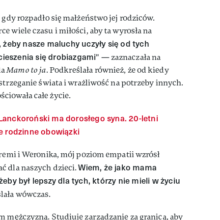
, gdy rozpadło się małżeństwo jej rodziców.
e wiele czasu i miłości, aby ta wyrosła na
 żeby nasze maluchy uczyły się od tych
 cieszenia się drobiazgami
" — zaznaczała na
la
Mamo to ja
. Podkreślała również, że od kiedy
ostrzeganie świata i wrażliwość na potrzeby innych.
ciowała całe życie.
Lanckoroński ma dorosłego syna. 20-letni
e rodzinne obowiązki
eremi i Weronika, mój poziom empatii wzrósł
Wiem, że jako mama
ć dla naszych dzieci.
by był lepszy dla tych, którzy nie mieli w życiu
lała wówczas.
m mężczyzną. Studiuje zarządzanie za granicą, aby