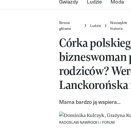
Gwiazdy
Ludzie
Moda
Strona
Niezwykłe
Ludzie
główna
historie
Córka polskiego
bizneswoman p
rodziców? Wer
Lanckorońska m
Mama bardzo ją wspiera...
RADOSLAW NAWROCKI / FORUM