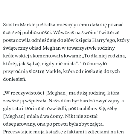
Siostra Markle już kilka miesięcy temu dała się poznać
szerszej publiczności. Wówczas na swoim Twitterze
postanowiła odnieść się do słów księcia Harry'ego, który
świąteczny obiad Meghan w towarzystwie rodziny
królewskiej skomentował słowami: „To dla niej rodzina,
której, jak sądzę, nigdy nie miała”. To oburzyło
przyrodnią siostrę Markle, która odniosła się do tych
doniesień.
„W rzeczywistości [Meghan] ma dużą rodzinę, która
zawsze ją wspierała. Nasz dom był bardzo zwyczajny, a
gdy tata i Doria się rozwiedli, postaraliśmy się, żeby
[Meghan] miała dwa domy. Nikt nie został
odseparowany, ona po prostu była zbyt zajęta.
Przeczytajcie moją książkę z faktami i zdjęciami na ten