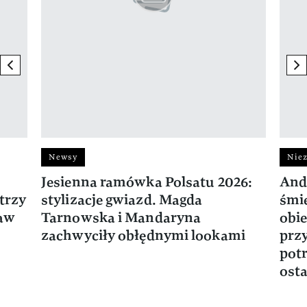
previous element
ne
Newsy
Niez
Jesienna ramówka Polsatu 2026:
And
trzy
stylizacje gwiazd. Magda
śmie
ław
Tarnowska i Mandaryna
obie
zachwyciły obłędnymi lookami
prz
potr
osta