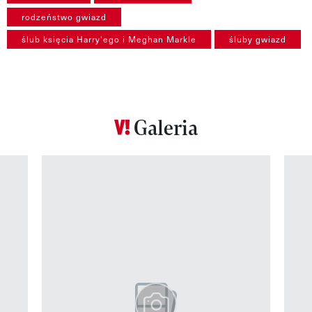
rodzeństwo gwiazd
ślub księcia Harry'ego i Meghan Markle
śluby gwiazd
Galeria
Pokazywanie elementu 1 z 12