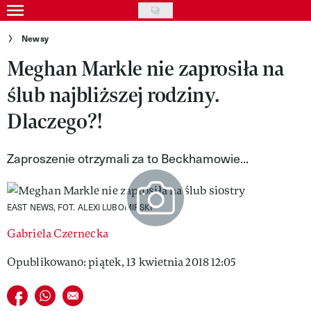
Skip
to
Gwiazdy
Newsy
main
Meghan Markle nie zaprosiła na
Ludzie
content
ślub najbliższej rodziny.
Moda
Dlaczego?!
Uroda
Styl życia
Zaproszenie otrzymali za to Beckhamowie...
Kultura
EAST NEWS, FOT. ALEXI LUBOMIRSKI
Wideo
Gabriela Czernecka
Nasze akcje
Opublikowano: piątek, 13 kwietnia 2018 12:05
VIVA!ART
Udostępnij na facebook
Udostępnij na whatsapp
E-mail do przyjaciela
VIVA!MODA