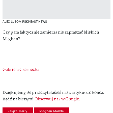
ALEX LUBOMIRSKI/EAST NEWS
Czy para faktycznie zamierza nie zapraszać bliskich
Meghan?
Authors
Gabriela Czernecka
Dziękujemy, że przeczytałaś/eś nasz artykuł do końca.
Bądź na bieżąco!
Obserwuj nas w Google.
książę Harry
Meghan Markle