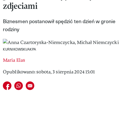
zdjeciami
VIVA!LIFESTYLE
VIVA!MAN
Biznesmen postanowił spędzić ten dzień w gronie
rodziny
VIVA!PEOPLE POWER
VIVA!ITAKA
KURNIKOWSKI/AKPA
MAGAZYN VIVA!
Maria Elas
Opublikowano: sobota, 3 sierpnia 2024 15:01
Udostępnij na facebook
Udostępnij na whatsapp
E-mail do przyjaciela