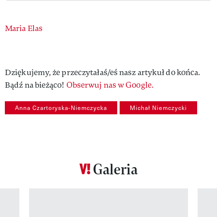
Authors
Maria Elas
Dziękujemy, że przeczytałaś/eś nasz artykuł do końca.
Bądź na bieżąco!
Obserwuj nas w Google.
Anna Czartoryska-Niemczycka
Michał Niemczycki
Galeria
Pokazywanie elementu 1 z 12