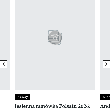
previous element
ne
Newsy
Niez
Jesienna ramówka Polsatu 2026:
And