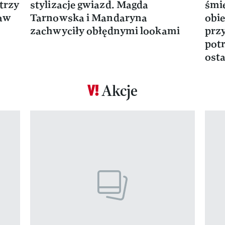
trzy
stylizacje gwiazd. Magda
śmie
ław
Tarnowska i Mandaryna
obie
zachwyciły obłędnymi lookami
prz
potr
osta
Akcje
Pokazywanie elementu 1 z 17