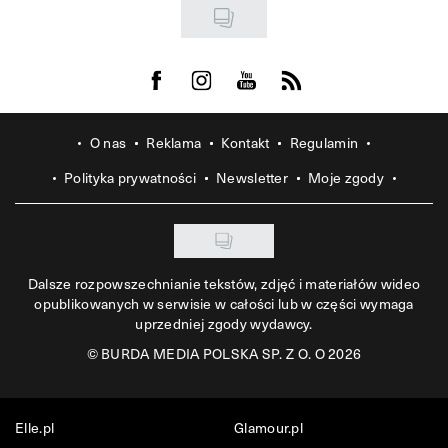
Visit us on Facebook
Visit us on Instagram
Visit us on Youtube
Visit us on Rss
O nas
Reklama
Kontakt
Regulamin
Polityka prywatności
Newsletter
Moje zgody
Dalsze rozpowszechnianie tekstów, zdjęć i materiałów wideo
opublikowanych w serwisie w całości lub w części wymaga
uprzedniej zgody wydawcy.
©
BURDA MEDIA POLSKA SP. Z O. O 2026
Elle.pl
Glamour.pl