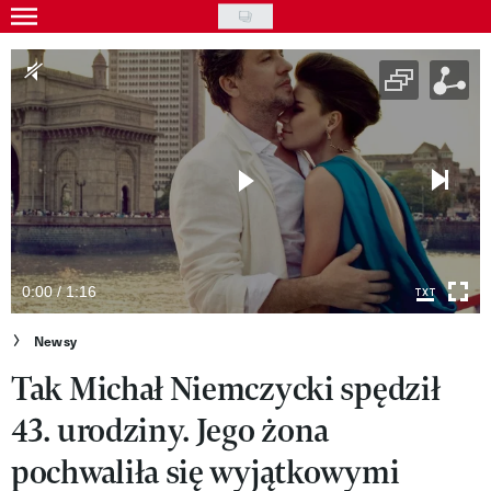
Skip
to
Gwiazdy
main
Ludzie
content
Moda
Uroda
Styl życia
Kultura
0:00 / 1:16
Wideo
Newsy
Tak Michał Niemczycki spędził
Nasze akcje
43. urodziny. Jego żona
VIVA!ART
pochwaliła się wyjątkowymi
VIVA!MODA