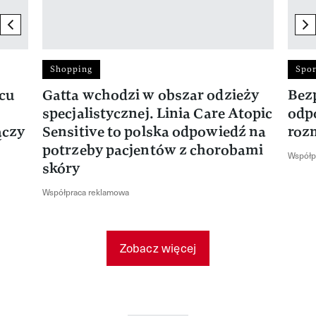
previous element
ne
Shopping
Spor
rcu
Gatta wchodzi w obszar odzieży
Bez
specjalistycznej. Linia Care Atopic
odp
ączy
Sensitive to polska odpowiedź na
roz
potrzeby pacjentów z chorobami
Współp
skóry
Współpraca reklamowa
Zobacz więcej