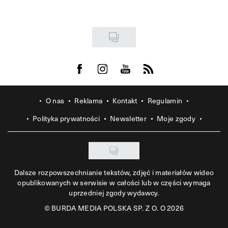
Visit us on Facebook
Visit us on Instagram
Visit us on Youtube
Visit us on Rss
O nas
Reklama
Kontakt
Regulamin
Polityka prywatności
Newsletter
Moje zgody
Dalsze rozpowszechnianie tekstów, zdjęć i materiałów wideo
opublikowanych w serwisie w całości lub w części wymaga
uprzedniej zgody wydawcy.
©
BURDA MEDIA POLSKA SP. Z O. O 2026