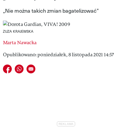
VIVA!LIFESTYLE
„Nie można takich zmian bagatelizować”
VIVA!MAN
ZUZA KRAJEWSKA
VIVA!PEOPLE POWER
Marta Nawacka
VIVA!ITAKA
Opublikowano: poniedziałek, 8 listopada 2021 14:57
MAGAZYN VIVA!
Udostępnij na facebook
Udostępnij na whatsapp
E-mail do przyjaciela