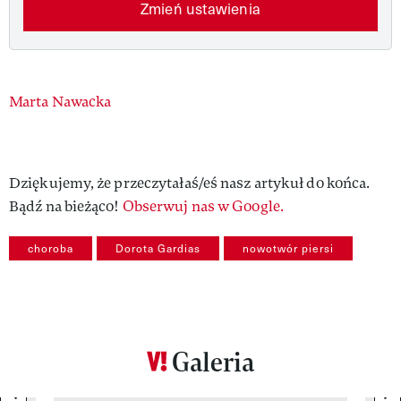
Zmień ustawienia
Authors
Marta Nawacka
Dziękujemy, że przeczytałaś/eś nasz artykuł do końca.
Bądź na bieżąco!
Obserwuj nas w Google.
choroba
Dorota Gardias
nowotwór piersi
Galeria
previous element
ne