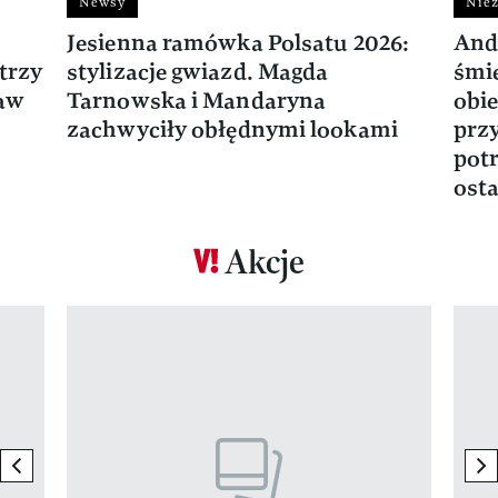
Newsy
Niez
Jesienna ramówka Polsatu 2026:
And
trzy
stylizacje gwiazd. Magda
śmie
ław
Tarnowska i Mandaryna
obie
zachwyciły obłędnymi lookami
prz
potr
osta
Akcje
Pokazywanie elementu 1 z 17
previous element
ne