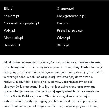
Elle.pl
Glamour.pl
Kobieta.pl
Mojegotowanie.pl
National-geographic.pl
Party.pl
Polki.pl
Przyslijprzepis.pl
Mamotoja.pl
Wizaz.pl
Cocolita.pl
Story.pl
Jakiekolwiek aktywności, w szczególności: pobieranie, zwielokrotnianie,
przechowywanie, lub inne wykorzystywanie treści, danych lub informacji
dostępnych w ramach niniejszego serwisu oraz wszystkich jego podstron,
w szczególności w celu ich eksploracji, zmierzającej do tworzenia,
rozwoju, modyfikacji i szkolenia systemów uczenia maszynowego,
algorytmów lub sztucznej inteligencji
jest zabronione oraz wymaga
uprzedniej, jednoznacznie wyrażonej zgody administratora serwisu –
Burda Media Polska sp. z o.o.
Obowiązek uzyskania wyraźnej i
jednoznacznej zgody wymagany jest bez względu sposób pobierania,
zwielokrotniania, przechowywania lub innego wykorzystywania treści,