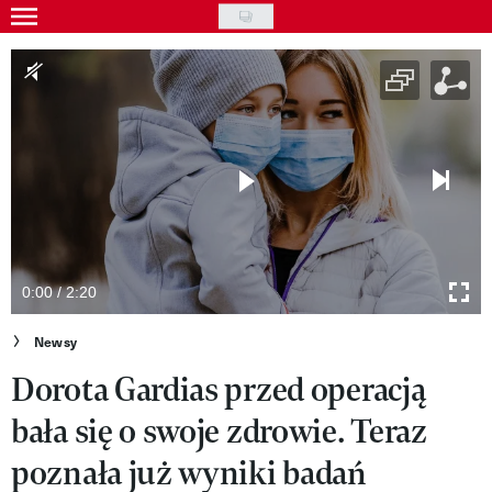
Skip
to
Gwiazdy
main
Ludzie
content
Moda
Uroda
Styl życia
Kultura
0:00 / 2:20
Wideo
Newsy
Dorota Gardias przed operacją
Nasze akcje
bała się o swoje zdrowie. Teraz
VIVA!ART
poznała już wyniki badań
VIVA!MODA