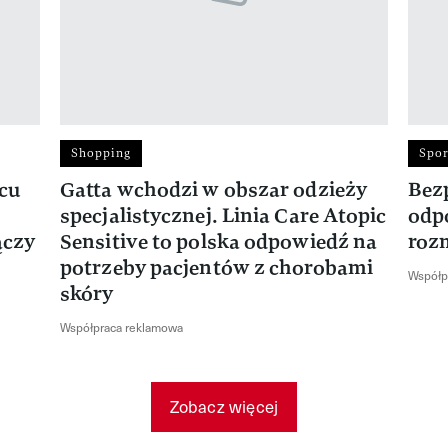
Shopping
Spor
rcu
Gatta wchodzi w obszar odzieży
Bez
specjalistycznej. Linia Care Atopic
odp
ączy
Sensitive to polska odpowiedź na
roz
potrzeby pacjentów z chorobami
Współp
skóry
Współpraca reklamowa
Zobacz więcej