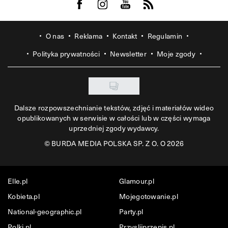
Visit us on Facebook
Visit us on Instagram
Visit us on Youtube
Visit us on Rss
O nas
Reklama
Kontakt
Regulamin
Polityka prywatności
Newsletter
Moje zgody
Dalsze rozpowszechnianie tekstów, zdjęć i materiałów wideo
opublikowanych w serwisie w całości lub w części wymaga
uprzedniej zgody wydawcy.
©
BURDA MEDIA POLSKA SP. Z O. O 2026
Elle.pl
Glamour.pl
Kobieta.pl
Mojegotowanie.pl
National-geographic.pl
Party.pl
Polki.pl
Przyslijprzepis.pl