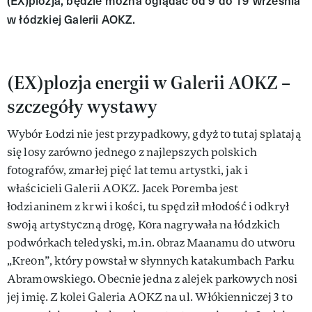
(EX)plozja, będzie można oglądać od 9 do 19 września
w łódzkiej Galerii AOKZ.
(EX)plozja energii w Galerii AOKZ –
szczegóły wystawy
Wybór Łodzi nie jest przypadkowy, gdyż to tutaj splatają
się losy zarówno jednego z najlepszych polskich
fotografów, zmarłej pięć lat temu artystki, jak i
właścicieli Galerii AOKZ. Jacek Poremba jest
łodzianinem z krwi i kości, tu spędził młodość i odkrył
swoją artystyczną drogę, Kora nagrywała na łódzkich
podwórkach teledyski, m.in. obraz Maanamu do utworu
„Kreon”, który powstał w słynnych katakumbach Parku
Abramowskiego. Obecnie jedna z alejek parkowych nosi
jej imię. Z kolei Galeria AOKZ na ul. Włókienniczej 3 to