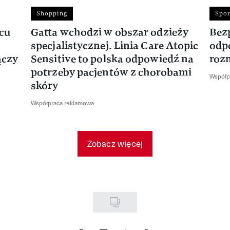
Shopping
Spor
rcu
Gatta wchodzi w obszar odzieży
Bez
specjalistycznej. Linia Care Atopic
odp
ączy
Sensitive to polska odpowiedź na
roz
potrzeby pacjentów z chorobami
Współp
skóry
Współpraca reklamowa
Zobacz więcej