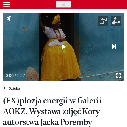
Skip
to
Gwiazdy
main
Ludzie
content
Moda
Uroda
Styl życia
Kultura
0:00 / 1:37
Wideo
Sztuka
(EX)plozja energii w Galerii
Nasze akcje
AOKZ. Wystawa zdjęć Kory
VIVA!ART
autorstwa Jacka Poremby
VIVA!MODA