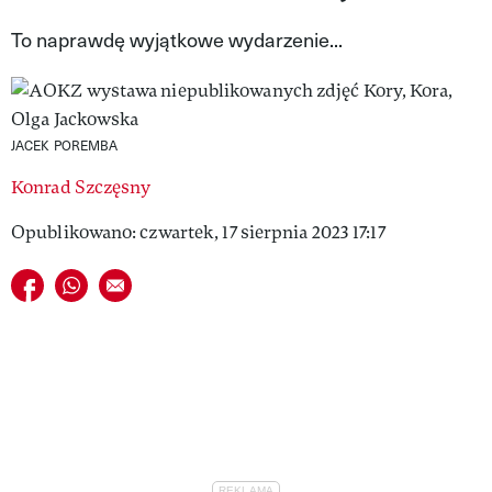
VIVA!LIFESTYLE
To naprawdę wyjątkowe wydarzenie...
VIVA!MAN
VIVA!PEOPLE POWER
JACEK POREMBA
VIVA!ITAKA
Konrad Szczęsny
MAGAZYN VIVA!
Opublikowano: czwartek, 17 sierpnia 2023 17:17
Udostępnij na facebook
Udostępnij na whatsapp
E-mail do przyjaciela