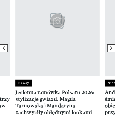
previous element
ne
Newsy
Niez
Jesienna ramówka Polsatu 2026:
And
trzy
stylizacje gwiazd. Magda
śmie
ław
Tarnowska i Mandaryna
obie
zachwyciły obłędnymi lookami
prz