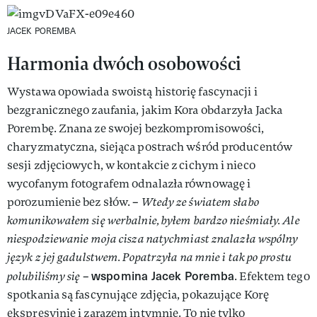
JACEK POREMBA
Harmonia dwóch osobowości
Wystawa opowiada swoistą historię fascynacji i
bezgranicznego zaufania, jakim Kora obdarzyła Jacka
Porembę. Znana ze swojej bezkompromisowości,
charyzmatyczna, siejąca postrach wśród producentów
sesji zdjęciowych, w kontakcie z cichym i nieco
wycofanym fotografem odnalazła równowagę i
porozumienie bez słów. –
Wtedy ze światem słabo
komunikowałem się werbalnie, byłem bardzo nieśmiały. Ale
niespodziewanie moja cisza natychmiast znalazła wspólny
język z jej gadulstwem. Popatrzyła na mnie i tak po prostu
wspomina Jacek Poremba
polubiliśmy się
–
. Efektem tego
spotkania są fascynujące zdjęcia, pokazujące Korę
ekspresyjnie i zarazem intymnie. To nie tylko