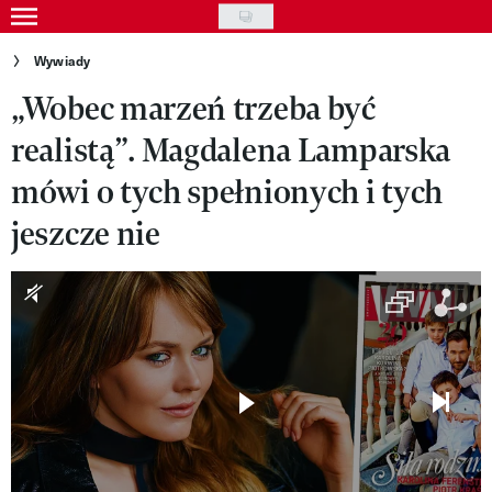
Skip
to
Gwiazdy
Wywiady
main
„Wobec marzeń trzeba być
Ludzie
content
realistą”. Magdalena Lamparska
Moda
mówi o tych spełnionych i tych
Uroda
jeszcze nie
Styl życia
Kultura
Wideo
Nasze akcje
VIVA!ART
VIVA!MODA