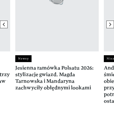
previous element
ne
Newsy
Niez
Jesienna ramówka Polsatu 2026:
And
trzy
stylizacje gwiazd. Magda
śmie
ław
Tarnowska i Mandaryna
obie
zachwyciły obłędnymi lookami
prz
potr
osta