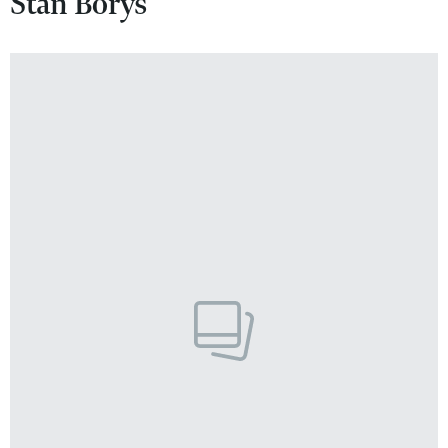
Stan Borys
VIVA!LIFESTYLE
VIVA!MAN
VIVA!PEOPLE POWER
VIVA!ITAKA
MAGAZYN VIVA!