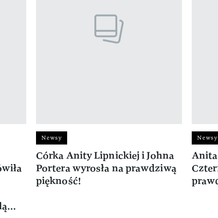
Newsy
Newsy
Córka Anity Lipnickiej i Johna
Anita
ówiła
Portera wyrosła na prawdziwą
Czter
piękność!
prawd
ą...