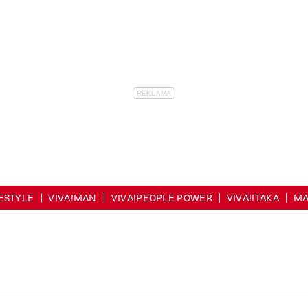
FESTYLE
VIVA!MAN
VIVA!PEOPLE POWER
VIVA!ITAKA
MA