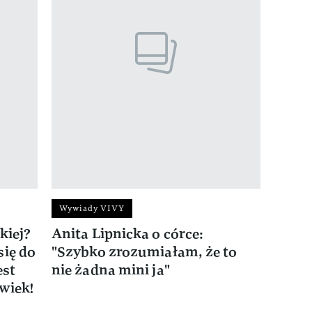
Wywiady VIVY
kiej?
Anita Lipnicka o córce:
się do
"Szybko zrozumiałam, że to
est
nie żadna mini ja"
wiek!