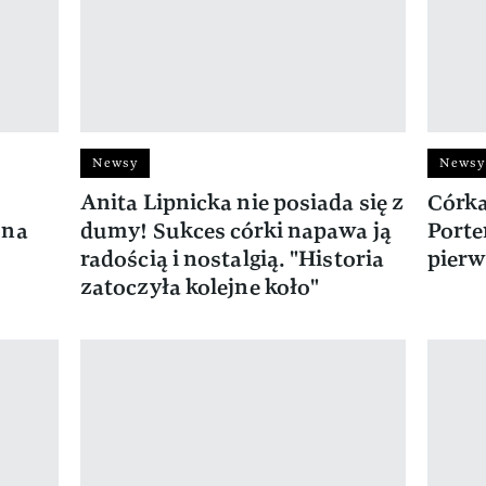
Newsy
Newsy
Anita Lipnicka nie posiada się z
Córka
ona
dumy! Sukces córki napawa ją
Porter
radością i nostalgią. "Historia
pierw
zatoczyła kolejne koło"