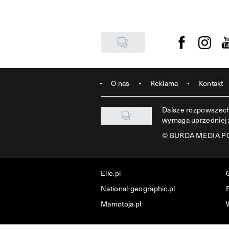
Visit us on F
Visit u
Vi
O nas
Reklama
Kontakt
Dalsze rozpowszechn
wymaga uprzedniej
©
BURDA MEDIA POL
Elle.pl
National-geographic.pl
P
Mamotoja.pl