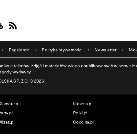
acebook
s on Instagram
sit us on Youtube
Visit us on Rss
Regulamin
Polityka prywatności
Newsletter
Moj
ianie tekstów, zdjęć i materiałów wideo opublikowanych w serwisie w
 zgody wydawcy.
SKA SP. Z O. O 2026
Glamour.pl
Kobieta.pl
arty.pl
Polki.pl
Wizaz.pl
Cocolita.pl