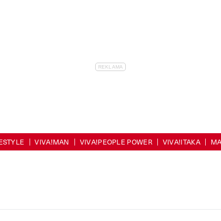
FESTYLE
VIVA!MAN
VIVA!PEOPLE POWER
VIVA!ITAKA
MA