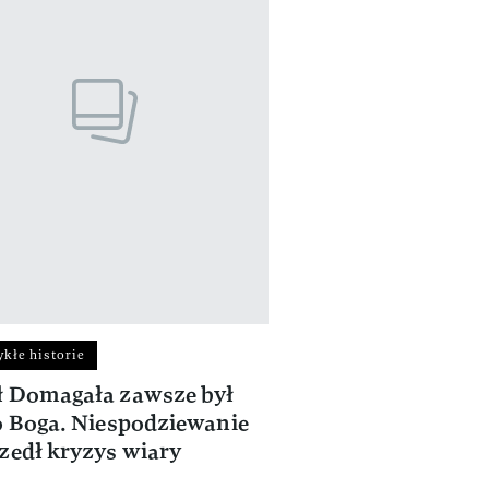
kłe historie
 Domagała zawsze był
o Boga. Niespodziewanie
zedł kryzys wiary