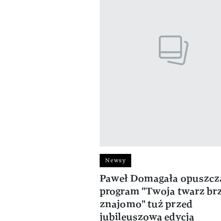
Newsy
Paweł Domagała opuszcz
program "Twoja twarz br
znajomo" tuż przed
jubileuszową edycją