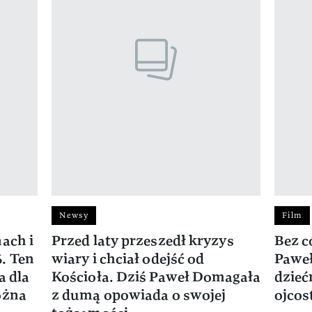
Newsy
Film
ach i
Przed laty przeszedł kryzys
Bez c
. Ten
wiary i chciał odejść od
Paweł
a dla
Kościoła. Dziś Paweł Domagała
dzieć
ożna
z dumą opowiada o swojej
ojcos