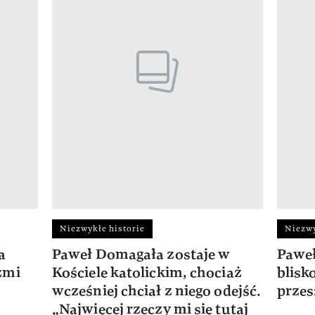
Niezwykłe historie
Niezwy
a
Paweł Domagała zostaje w
Paweł
zmi
Kościele katolickim, chociaż
blisk
wcześniej chciał z niego odejść.
przes
„Najwięcej rzeczy mi się tutaj