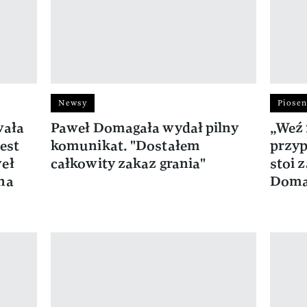
Newsy
Piose
wała
Paweł Domagała wydał pilny
„Weź 
jest
komunikat. "Dostałem
przyp
weł
całkowity zakaz grania"
stoi 
na
Doma