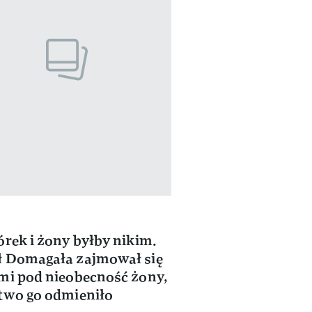
órek i żony byłby nikim.
 Domagała zajmował się
mi pod nieobecność żony,
two go odmieniło