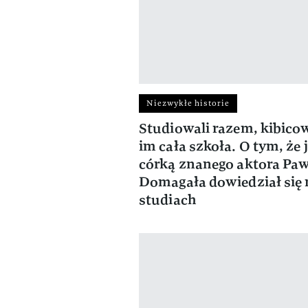
Niezwykłe historie
Studiowali razem, kibico
im cała szkoła. O tym, że 
córką znanego aktora Pa
Domagała dowiedział się 
studiach