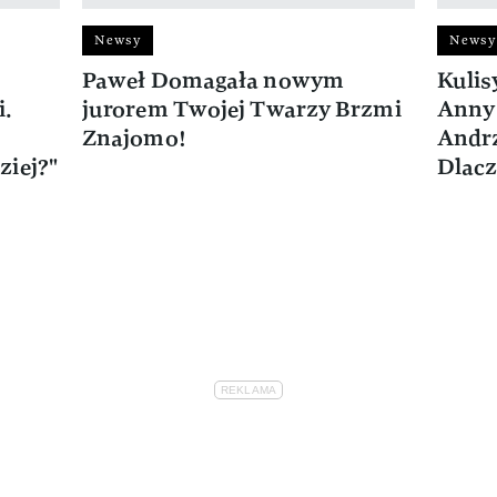
Newsy
Newsy
Paweł Domagała nowym
Kulis
i.
jurorem Twojej Twarzy Brzmi
Anny 
Znajomo!
Andrz
ziej?"
Dlacz