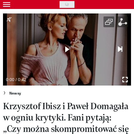
Skip
to
Gwiazdy
main
Ludzie
content
Moda
Uroda
Styl życia
Kultura
0:00 / 0:42
Wideo
Newsy
Krzysztof Ibisz i Paweł Domagała
Nasze akcje
w ogniu krytyki. Fani pytają:
VIVA!ART
„Czy można skompromitować się
VIVA!MODA