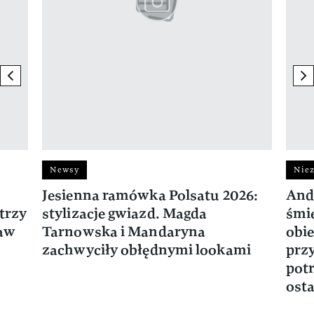
previous element
ne
Newsy
Niez
Jesienna ramówka Polsatu 2026:
And
trzy
stylizacje gwiazd. Magda
śmie
ław
Tarnowska i Mandaryna
obie
zachwyciły obłędnymi lookami
prz
potr
osta