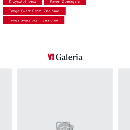
Krzysztof Ibisz
Paweł Domagała
Twoja Twarz Brzmi Znajomo
Twoja twarz brzmi znajomo
Galeria
Pokazywanie elementu 1 z 12