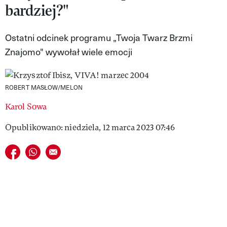
bardziej?"
VIVA!LIFESTYLE
VIVA!MAN
Ostatni odcinek programu „Twoja Twarz Brzmi
Znajomo" wywołał wiele emocji
VIVA!PEOPLE POWER
VIVA!ITAKA
ROBERT MASŁOW/MELON
MAGAZYN VIVA!
Karol Sowa
Opublikowano: niedziela, 12 marca 2023 07:46
Udostępnij na facebook
Udostępnij na whatsapp
E-mail do przyjaciela