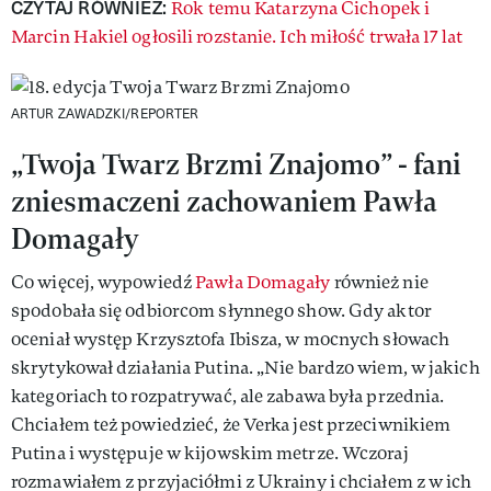
CZYTAJ RÓWNIEŻ:
Rok temu Katarzyna Cichopek i
Marcin Hakiel ogłosili rozstanie. Ich miłość trwała 17 lat
ARTUR ZAWADZKI/REPORTER
„Twoja Twarz Brzmi Znajomo” - fani
zniesmaczeni zachowaniem Pawła
Domagały
Co więcej, wypowiedź
Pawła Domagały
również nie
spodobała się odbiorcom słynnego show. Gdy aktor
oceniał występ Krzysztofa Ibisza, w mocnych słowach
skrytykował działania Putina. „Nie bardzo wiem, w jakich
kategoriach to rozpatrywać, ale zabawa była przednia.
Chciałem też powiedzieć, że Verka jest przeciwnikiem
Putina i występuje w kijowskim metrze. Wczoraj
rozmawiałem z przyjaciółmi z Ukrainy i chciałem z w ich