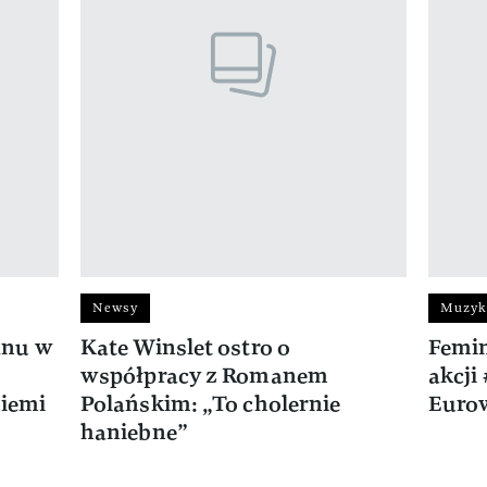
Newsy
Muzyk
anu w
Kate Winslet ostro o
Femin
współpracy z Romanem
akcji
ziemi
Polańskim: „To cholernie
Eurow
haniebne”