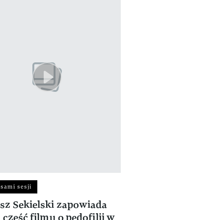
isami sesji
z Sekielski zapowiada
 część filmu o pedofilii w