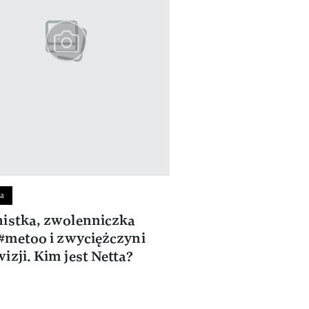
a
istka, zwolenniczka
 #metoo i zwyciężczyni
izji. Kim jest Netta?