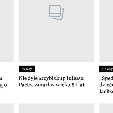
Newsy
Newsy
ła
Nie żyje arcybiskup Juliusz
„Spęd
ą o
Paetz. Zmarł w wieku 84 lat
dzieć
Jacks