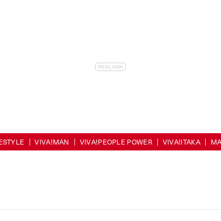
FESTYLE
VIVA!MAN
VIVA!PEOPLE POWER
VIVA!ITAKA
MA