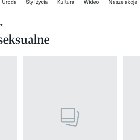
Uroda
Styl życia
Kultura
Wideo
Nasze akcje
ne
seksualne