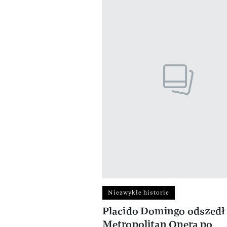
Niezwykłe historie
Placido Domingo odszedł
Metropolitan Opera po