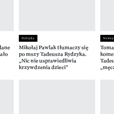
Polityka
Newsy
dane
Mikołaj Pawlak tłumaczy się
Tomas
ało
po mszy Tadeusza Rydzyka.
kome
„Nic nie usprawiedliwia
Tadeu
krzywdzenia dzieci”
„męc