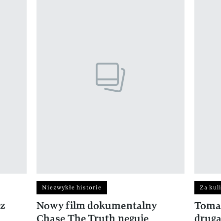
Niezwykłe historie
Za kul
 z
Nowy film dokumentalny
Tomas
Chase The Truth neguje
drugą