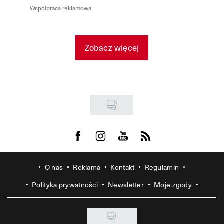
Współpraca reklamowa
Zobacz więcej
Visit us on Facebook
Visit us on Instagram
Visit us on Youtube
Visit us on Rss
O nas
Reklama
Kontakt
Regulamin
Polityka prywatności
Newsletter
Moje zgody