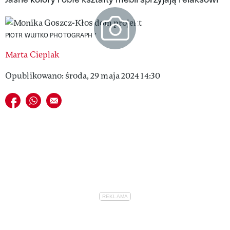
VIVA!LIFESTYLE
VIVA!MAN
PIOTR WUJTKO PHOTOGRAPHY
Marta Cieplak
VIVA!PEOPLE POWER
Opublikowano: środa, 29 maja 2024 14:30
VIVA!ITAKA
Udostępnij na facebook
Udostępnij na whatsapp
E-mail do przyjaciela
MAGAZYN VIVA!