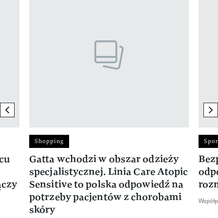
previous element
ne
Shopping
Spor
rcu
Gatta wchodzi w obszar odzieży
Bez
specjalistycznej. Linia Care Atopic
odp
ączy
Sensitive to polska odpowiedź na
roz
potrzeby pacjentów z chorobami
Współp
skóry