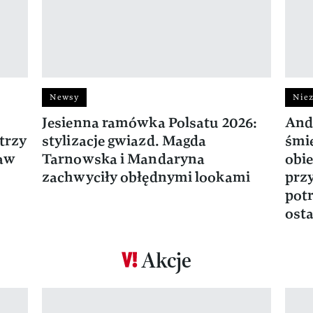
Newsy
Niez
Jesienna ramówka Polsatu 2026:
And
trzy
stylizacje gwiazd. Magda
śmie
ław
Tarnowska i Mandaryna
obie
zachwyciły obłędnymi lookami
prz
potr
osta
Akcje
Pokazywanie elementu 1 z 17