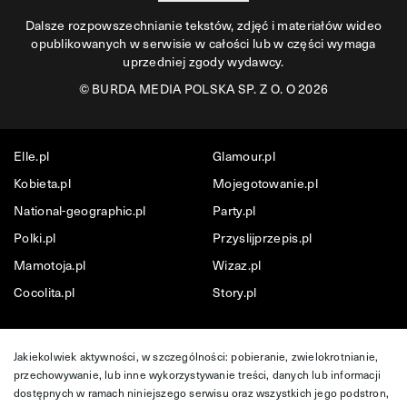
Dalsze rozpowszechnianie tekstów, zdjęć i materiałów wideo
opublikowanych w serwisie w całości lub w części wymaga
uprzedniej zgody wydawcy.
©
BURDA MEDIA POLSKA SP. Z O. O 2026
Elle.pl
Glamour.pl
Kobieta.pl
Mojegotowanie.pl
National-geographic.pl
Party.pl
Polki.pl
Przyslijprzepis.pl
Mamotoja.pl
Wizaz.pl
Cocolita.pl
Story.pl
Jakiekolwiek aktywności, w szczególności: pobieranie, zwielokrotnianie,
przechowywanie, lub inne wykorzystywanie treści, danych lub informacji
dostępnych w ramach niniejszego serwisu oraz wszystkich jego podstron,