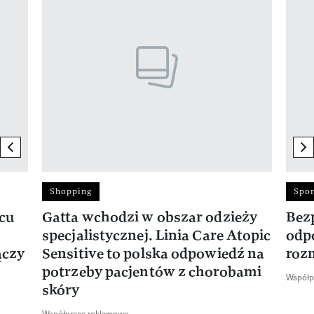
previous element
ne
Shopping
Spor
rcu
Gatta wchodzi w obszar odzieży
Bez
specjalistycznej. Linia Care Atopic
odp
ączy
Sensitive to polska odpowiedź na
roz
potrzeby pacjentów z chorobami
Współp
skóry
Współpraca reklamowa