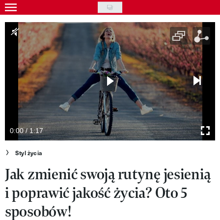
Skip
to
Gwiazdy
main
Ludzie
content
Moda
Uroda
Styl życia
Kultura
0:00 / 1:17
Wideo
Styl życia
Jak zmienić swoją rutynę jesienią
Nasze akcje
i poprawić jakość życia? Oto 5
VIVA!ART
sposobów!
VIVA!MODA