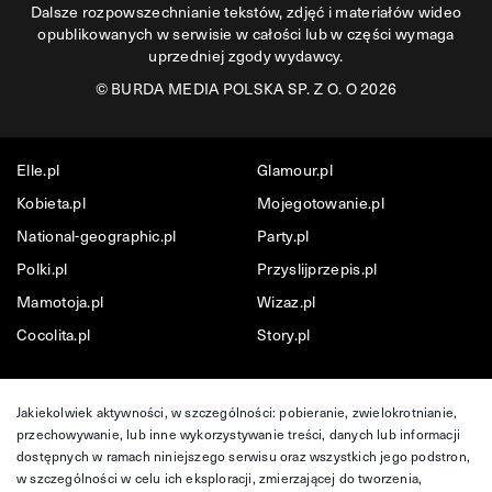
Dalsze rozpowszechnianie tekstów, zdjęć i materiałów wideo
opublikowanych w serwisie w całości lub w części wymaga
uprzedniej zgody wydawcy.
©
BURDA MEDIA POLSKA SP. Z O. O 2026
Elle.pl
Glamour.pl
Kobieta.pl
Mojegotowanie.pl
National-geographic.pl
Party.pl
Polki.pl
Przyslijprzepis.pl
Mamotoja.pl
Wizaz.pl
Cocolita.pl
Story.pl
Jakiekolwiek aktywności, w szczególności: pobieranie, zwielokrotnianie,
przechowywanie, lub inne wykorzystywanie treści, danych lub informacji
dostępnych w ramach niniejszego serwisu oraz wszystkich jego podstron,
w szczególności w celu ich eksploracji, zmierzającej do tworzenia,