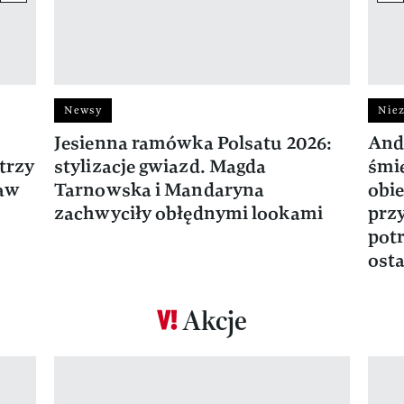
Newsy
Niez
Jesienna ramówka Polsatu 2026:
And
trzy
stylizacje gwiazd. Magda
śmie
ław
Tarnowska i Mandaryna
obie
zachwyciły obłędnymi lookami
prz
potr
osta
Akcje
Pokazywanie elementu 1 z 17