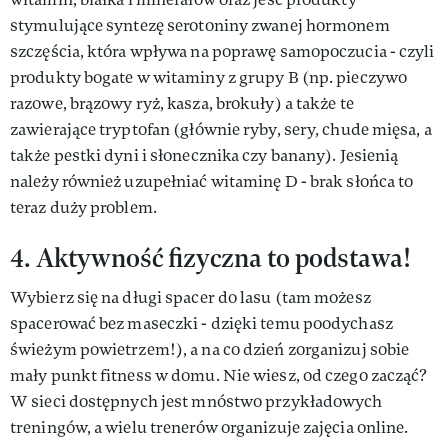
stymulujące syntezę serotoniny zwanej hormonem
szczęścia, która wpływa na poprawę samopoczucia - czyli
produkty bogate w witaminy z grupy B (np. pieczywo
razowe, brązowy ryż, kasza, brokuły) a także te
zawierające tryptofan (głównie ryby, sery, chude mięsa, a
także pestki dyni i słonecznika czy banany). Jesienią
należy również uzupełniać witaminę D - brak słońca to
teraz duży problem.
4. Aktywność fizyczna to podstawa!
Wybierz się na długi spacer do lasu (tam możesz
spacerować bez maseczki - dzięki temu poodychasz
świeżym powietrzem!), a na co dzień zorganizuj sobie
mały punkt fitness w domu. Nie wiesz, od czego zacząć?
W sieci dostępnych jest mnóstwo przykładowych
treningów, a wielu trenerów organizuje zajęcia online.