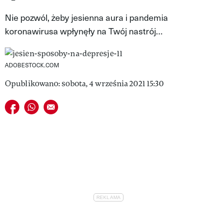
VIVA!LIFESTYLE
Nie pozwól, żeby jesienna aura i pandemia
koronawirusa wpłynęły na Twój nastrój…
VIVA!MAN
VIVA!PEOPLE POWER
ADOBESTOCK.COM
VIVA!ITAKA
Opublikowano: sobota, 4 września 2021 15:30
MAGAZYN VIVA!
Udostępnij na facebook
Udostępnij na whatsapp
E-mail do przyjaciela