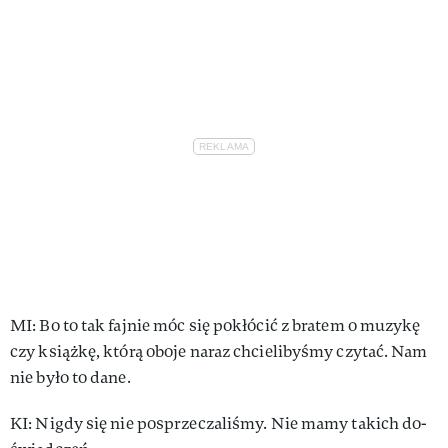
MI: Bo to tak faj­nie móc się pokłócić z bra­tem o mu­zy­kę
czy książ­kę, któ­rą obo­je na­raz chcie­li­by­śmy czytać. Nam
nie by­ło to da­ne.
KI: Ni­gdy się nie po­sprze­cza­li­śmy. Nie ma­my ta­kich do­