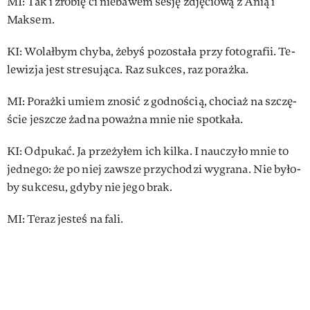
MI: Tak i zro­bię ci nie­ba­wem se­sję zdję­cio­wą z Anią i
Mak­sem.
KI: Wo­lał­bym chy­ba, że­byś po­zo­sta­ła przy fo­to­gra­fii. Te­
le­wi­zja jest stre­su­ją­ca. Raz suk­ces, raz po­raż­ka.
MI: Po­raż­ki umiem znosić z god­no­ścią, cho­ciaż na szczę­
ście jesz­cze żad­na po­waż­na mnie nie spo­tka­ła.
KI: Odpukać. Ja prze­ży­łem ich kil­ka. I na­uczy­ło mnie to
jed­ne­go: że po niej za­wsze przy­cho­dzi wy­gra­na. Nie by­ło­
by suk­ce­su, gdy­by nie je­go brak.
MI: Te­raz je­steś na fa­li.