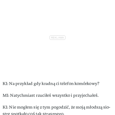
KI: Na przy­kład gdy krad­ną ci te­le­fon ko­mór­ko­wy?
MI: Na­tych­miast rzu­ci­łeś wszyst­ko i przy­je­cha­łeś.
KI: Nie mo­głem się z tym pogodzić, że mo­ją młod­szą sio­
strę spo­tka­ło coś tak strasz­ne­go.