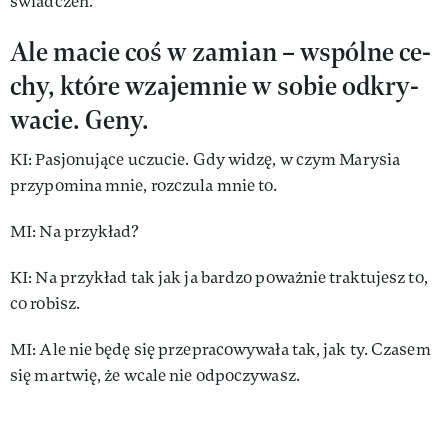
świad­czeń.
Ale ma­cie coś w za­mian – wspól­ne ce­
chy, któ­re wza­jem­nie w so­bie od­kry­
wa­cie. Ge­ny.
KI: Pa­sjo­nu­ją­ce uczu­cie. Gdy wi­dzę, w czym Ma­ry­sia
przy­po­mi­na mnie, roz­czu­la mnie to.
MI: Na przy­kład?
KI: Na przy­kład tak jak ja bar­dzo po­waż­nie trak­tu­jesz to,
co ro­bisz.
MI: Ale nie bę­dę się prze­pra­co­wy­wa­ła tak, jak ty. Cza­sem
się mar­twię, że wca­le nie od­po­czy­wasz.