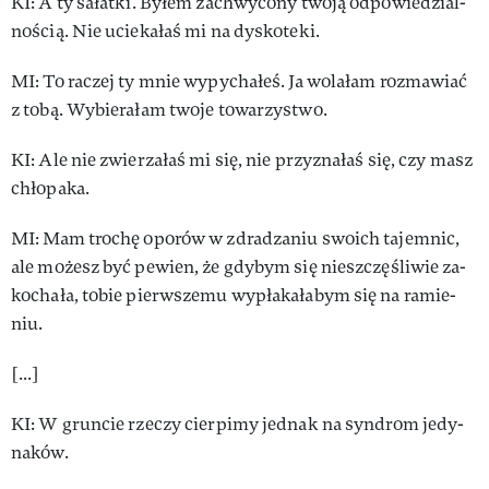
KI: A ty sa­łat­ki. By­łem za­chwy­co­ny two­ją od­po­wie­dzial­
no­ścią. Nie ucie­ka­łaś mi na dys­ko­te­ki.
MI: To ra­czej ty mnie wy­py­cha­łeś. Ja wo­la­łam rozmawiać
z to­bą. Wy­bie­ra­łam two­je to­wa­rzy­stwo.
KI: Ale nie zwie­rza­łaś mi się, nie przy­zna­łaś się, czy masz
chło­pa­ka.
MI: Mam tro­chę opo­rów w zdra­dza­niu swo­ich ta­jem­nic,
ale mo­żesz być pe­wien, że gdy­bym się nie­szczę­śli­wie za­
ko­cha­ła, to­bie pierw­sze­mu wy­pła­ka­ła­bym się na ra­mie­
niu.
[...]
KI: W grun­cie rze­czy cier­pi­my jed­nak na syn­drom je­dy­
na­ków.