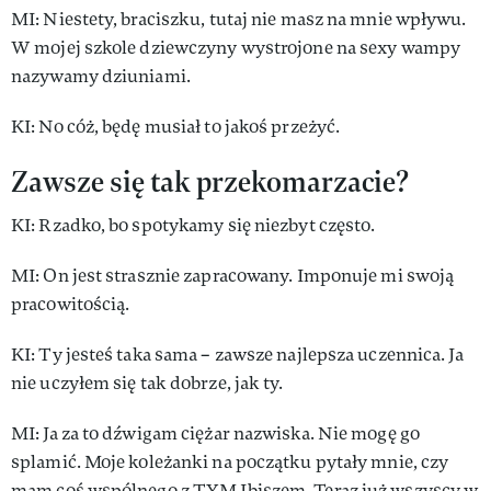
MI: Nie­ste­ty, bra­cisz­ku, tu­taj nie masz na mnie wpły­wu.
W mo­jej szko­le dziew­czy­ny wy­stro­jo­ne na se­xy wam­py
na­zy­wa­my dziu­nia­mi.
KI: No cóż, bę­dę mu­siał to ja­koś przeżyć.
Za­wsze się tak prze­ko­ma­rza­cie?
KI: Rzad­ko, bo spo­ty­ka­my się nie­zbyt czę­sto.
MI: On jest strasz­nie za­pra­co­wa­ny. Im­po­nu­je mi swo­ją
pra­co­wi­to­ścią.
KI: Ty je­steś ta­ka sa­ma – za­wsze naj­lep­sza uczen­ni­ca. Ja
nie uczy­łem się tak do­brze, jak ty.
MI: Ja za to dźwigam cię­żar na­zwi­ska. Nie mo­gę go
splamić. Mo­je ko­le­żan­ki na po­cząt­ku py­ta­ły mnie, czy
mam coś wspól­ne­go z TYM Ibi­szem. Te­raz już wszy­scy w