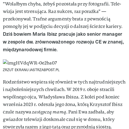
"Wo­lał­bym chy­ba, że­byś po­zo­sta­ła przy fo­to­gra­fii. Te­le­
wi­zja jest stre­su­ją­ca. Raz suk­ces, raz porażka" —
przekonywał. Trafne argumenty brata z pewnością
pomogły jej w podjęciu decyzji o dalszej ścieżce kariery.
Dziś bowiem Maria Ibisz pracuje jako senior manager
w zespole dw. zrównoważonego rozwoju CE w znanej,
międzynarodowej firmie
.
ZRZUT EKRANU JASTRZABPOST.PL
Rodzeństwo wspiera się również w tych najtrudniejszych
i najboleśniejszych chwilach. W 2019 r. oboje stracili
wspólnego ojca, Władysława Ibisza. Z kolei pod koniec
września 2023 r. odeszła jego żona, którą Krzysztof Ibisz
czule nazywa
zastępczą mamą
. Pani Ewa zadbała, aby
gwiazdor telewizji doskonale czuł się w domu, który
stworzyła razem z jego tatą oraz przyrodnią siostrą.