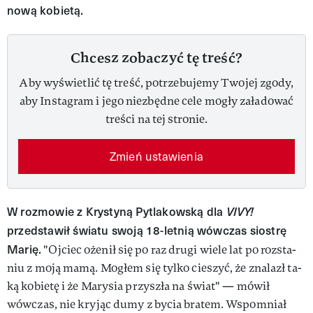
nową kobietą.
Chcesz zobaczyć tę treść?
Aby wyświetlić tę treść, potrzebujemy Twojej zgody,
aby Instagram i jego niezbędne cele mogły załadować
treści na tej stronie.
Zmień ustawienia
W rozmowie z Krystyną Pytlakowską dla
VIVY!
przedstawił światu swoją 18-letnią wówczas siostrę
Marię.
"Oj­ciec oże­nił się po raz dru­gi wie­le lat po roz­sta­
niu z mo­ją ma­mą. Mo­głem się tyl­ko cie­szyć, że zna­lazł ta­
ką ko­bie­tę i że Ma­ry­sia przy­szła na świat" — mówił
wówczas, nie kryjąc dumy z bycia bratem. Wspomniał