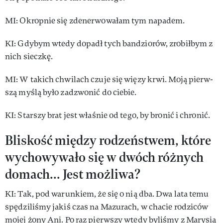
MI: Okrop­nie się zde­ner­wo­wa­łam tym na­pa­dem.
KI: Gdy­bym wte­dy do­padł tych ban­dzio­rów, zro­bił­bym z
nich siecz­kę.
MI: W ta­kich chwi­lach czu­je się wię­zy krwi. Mo­ją pierw­
szą my­ślą by­ło zadzwonić do cie­bie.
KI: Star­szy brat jest wła­śnie od te­go, by bronić i chronić.
Bliskość mię­dzy ro­dzeń­stwem, któ­re
wy­cho­wy­wa­ło się w dwóch róż­nych
do­mach... Jest moż­li­wa?
KI: Tak, pod wa­run­kiem, że się o nią dba. Dwa la­ta te­mu
spę­dzi­li­śmy ja­kiś czas na Ma­zu­rach, w cha­cie ro­dzi­ców
mo­jej żo­ny Ani. Po raz pierw­szy wte­dy by­li­śmy z Ma­ry­sią