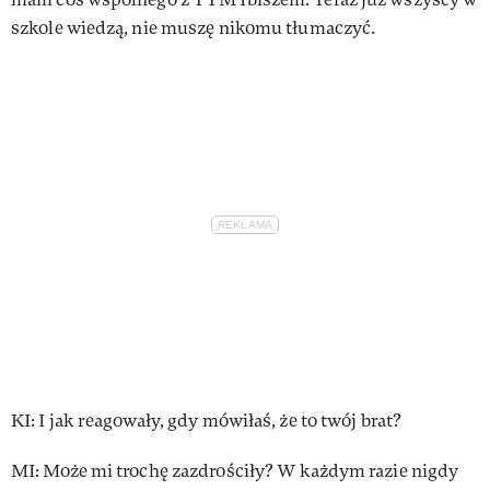
szko­le wie­dzą, nie mu­szę ni­ko­mu tłumaczyć.
KI: I jak re­ago­wa­ły, gdy mó­wi­łaś, że to twój brat?
MI: Mo­że mi tro­chę za­zdro­ści­ły? W każ­dym ra­zie ni­gdy