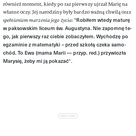
również moment, kiedy po raz pierwszy ujrzał Marię na
własne oczy. Jej narodziny były bardzo ważną chwilą oraz
Ro­bi­łem wte­dy ma­tu­rę
spełnieniem marzenia jego życia
: "
w pak­sow­skim li­ceum św. Au­gu­sty­na. Nie za­po­mnę te­
go, jak pierw­szy raz cie­bie zo­ba­czy­łem. Wy­cho­dzę po
eg­za­mi­nie z ma­te­ma­ty­ki – przed szko­łą cze­ka sa­mo­
chód. To Ewa (mama Marii — przyp. red.) przy­wio­zła
Ma­ry­się, że­by mi ją po­ka­zać
".