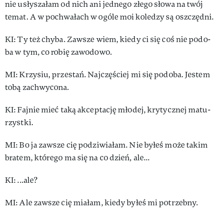
nie usły­sza­łam od nich ani jed­ne­go złe­go sło­wa na twój
te­mat. A w po­chwa­łach w ogó­le moi ko­le­dzy są oszczęd­ni.
KI: Ty też chy­ba. Za­wsze wiem, kie­dy ci się coś nie po­do­
ba w tym, co ro­bię za­wo­do­wo.
MI: Krzy­siu, prze­stań. Naj­czę­ściej mi się po­do­ba. Je­stem
to­bą za­chwy­co­na.
KI: Faj­nie mieć ta­ką ak­cep­ta­cję mło­dej, kry­tycz­nej ma­tu­
rzyst­ki.
MI: Bo ja za­wsze cię po­dzi­wia­łam. Nie by­łeś mo­że ta­kim
bra­tem, któ­re­go ma się na co dzień, ale...
KI: ...ale?
MI: Ale za­wsze cię mia­łam, kie­dy by­łeś mi po­trzeb­ny.