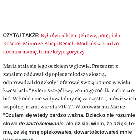
CZYTAJ TAKŻE:
Była świadkiem Jehowy, potępiała
Kościół. Mimo że Alicja Resich-Modlińska bardzo
kochała mamę, to nie kryje goryczy
Maria stała się jego oczkiem w głowie. Prezenter z
zapałem oddawał się opiece młodszą siostrą,
odprowadzał do szkoły i oferował swoją pomoc w wielu
kwestiach. "By­łem szczę­śli­wy, że mo­gę coś dla cie­bie zro­
bić. W koń­cu nie wi­dy­wa­li­śmy się za czę­sto", mówił w ich
wspólnej rozmowie dla
VIVY!
. Wtórowała mu Maria:
Czu­łam się wte­dy bar­dzo waż­na. Dziec­ko nie ro­zu­mie
"
sło­wa
do­war­to­ścio­wa­nie
, ale dzi­siaj wiem, że dzię­ki te­
mu, że się mną opie­ko­wa­łeś, do­war­to­ścio­wa­łeś mnie