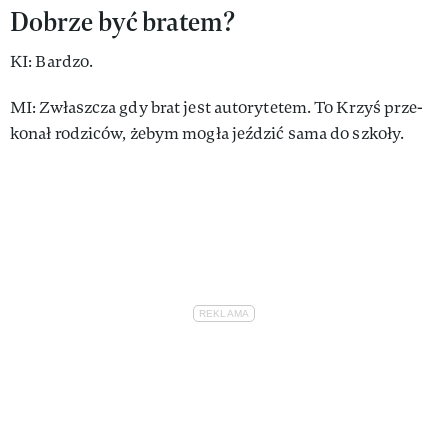
Do­brze być bra­tem?
KI: Bar­dzo.
MI: Zwłasz­cza gdy brat jest au­to­ry­te­tem. To Krzyś prze­
ko­nał ro­dzi­ców, że­bym mo­gła jeździć sa­ma do szko­ły.