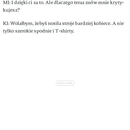
MI: I dzię­ki ci za to. Ale dla­cze­go te­raz znów mnie kry­ty­
ku­jesz?
KI: Wo­lał­bym, że­byś no­si­ła stro­je bar­dziej ko­bie­ce. A nie
tyl­ko sze­ro­kie spodnie i T-shi­rty.