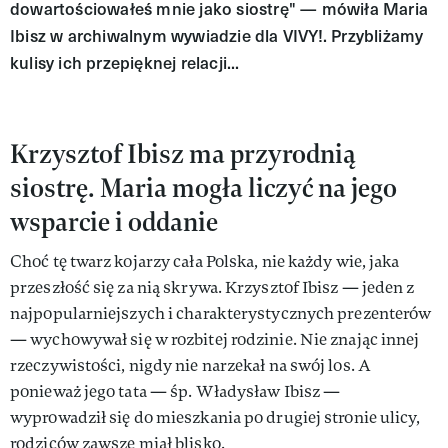
do­war­to­ścio­wa­łeś mnie ja­ko siostrę" — mówiła Maria
Ibisz w archiwalnym wywiadzie dla VIVY!. Przybliżamy
kulisy ich przepięknej relacji...
Krzysztof Ibisz ma przyrodnią
siostrę. Maria mogła liczyć na jego
wsparcie i oddanie
Choć tę twarz kojarzy cała Polska, nie każdy wie, jaka
przeszłość się za nią skrywa. Krzysztof Ibisz — jeden z
najpopularniejszych i charakterystycznych prezenterów
— wychowywał się w rozbitej rodzinie. Nie znając innej
rzeczywistości, nigdy nie narzekał na swój los. A
ponieważ jego tata — śp. Władysław Ibisz —
wyprowadził się do mieszkania po drugiej stronie ulicy,
rodziców zawsze miał blisko.