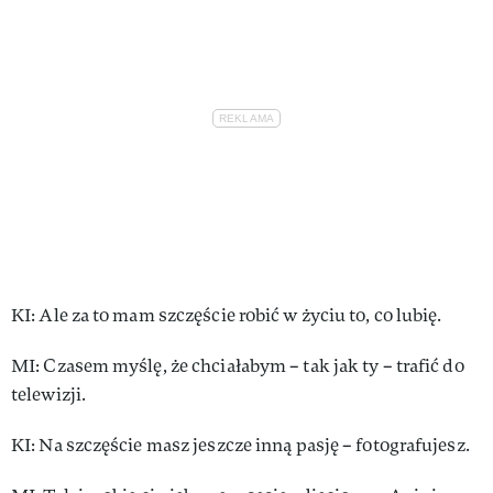
KI: Ale za to mam szczę­ście robić w ży­ciu to, co lu­bię.
MI: Cza­sem my­ślę, że chcia­ła­bym – tak jak ty – trafić do
te­le­wi­zji.
KI: Na szczę­ście masz jesz­cze in­ną pa­sję – fo­to­gra­fu­jesz.