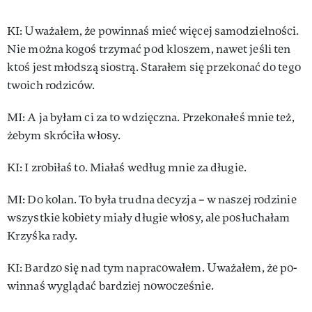
KI: Uwa­ża­łem, że po­win­naś mieć wię­cej sa­mo­dziel­no­ści.
Nie moż­na ko­goś trzymać pod klo­szem, na­wet je­śli ten
ktoś jest młod­szą sio­strą. Sta­ra­łem się przekonać do te­go
two­ich ro­dzi­ców.
MI: A ja by­łam ci za to wdzięcz­na. Prze­ko­na­łeś mnie też,
że­bym skró­ci­ła wło­sy.
KI: I zro­bi­łaś to. Mia­łaś we­dług mnie za dłu­gie.
MI: Do ko­lan. To by­ła trud­na de­cy­zja – w na­szej ro­dzi­nie
wszyst­kie ko­bie­ty mia­ły dłu­gie wło­sy, ale po­słu­cha­łam
Krzyś­ka ra­dy.
KI: Bar­dzo się nad tym na­pra­co­wa­łem. Uwa­ża­łem, że po­
win­naś wyglądać bar­dziej no­wo­cze­śnie.