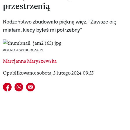
przestrzenią
VIVA!LIFESTYLE
VIVA!MAN
Rodzeństwo zbudowało piękną więź. "Za­wsze cię
mia­łam, kie­dy by­łeś mi po­trzeb­ny"
VIVA!PEOPLE POWER
VIVA!ITAKA
AGENCJA WYBORCZA.PL
MAGAZYN VIVA!
Marcjanna Maryszewska
Opublikowano: sobota, 3 lutego 2024 09:55
Udostępnij na facebook
Udostępnij na whatsapp
E-mail do przyjaciela