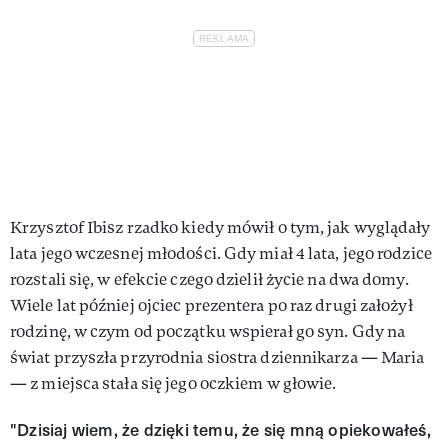
Krzysztof Ibisz rzadko kiedy mówił o tym, jak wyglądały
lata jego wczesnej młodości. Gdy miał 4 lata, jego rodzice
rozstali się, w efekcie czego dzielił życie na dwa domy.
Wiele lat później ojciec prezentera po raz drugi założył
rodzinę, w czym od początku wspierał go syn. Gdy na
świat przyszła przyrodnia siostra dziennikarza — Maria
— z miejsca stała się jego oczkiem w głowie.
"Dzi­siaj wiem, że dzię­ki te­mu, że się mną opie­ko­wa­łeś,