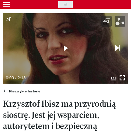
Skip
to
Gwiazdy
main
Ludzie
content
Moda
Uroda
Styl życia
Kultura
0:00 / 2:13
Wideo
Niezwykłe historie
Krzysztof Ibisz ma przyrodnią
Nasze akcje
siostrę. Jest jej wsparciem,
VIVA!ART
autorytetem i bezpieczną
VIVA!MODA