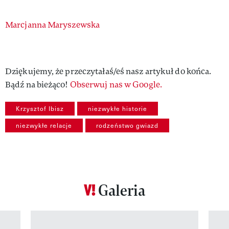
Authors
Marcjanna Maryszewska
Dziękujemy, że przeczytałaś/eś nasz artykuł do końca.
Bądź na bieżąco!
Obserwuj nas w Google.
Krzysztof Ibisz
niezwykłe historie
niezwykłe relacje
rodzeństwo gwiazd
Galeria
Pokazywanie elementu 1 z 12