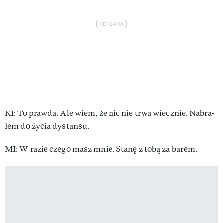
KI: To praw­da. Ale wiem, że nic nie trwa wiecz­nie. Na­bra­
łem do ży­cia dy­stan­su.
MI: W ra­zie cze­go masz mnie. Sta­nę z to­bą za ba­rem.