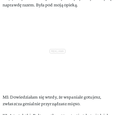
na­praw­dę ra­zem. By­ła pod mo­ją opie­ką.
MI: Do­wie­dzia­łam się wte­dy, że wspa­nia­le go­tu­jesz,
zwłasz­cza ge­nial­nie przy­rzą­dzasz mię­so.